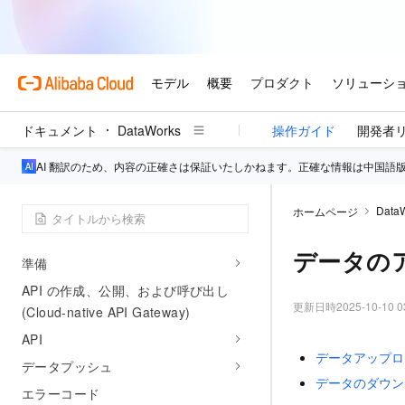
SQL クエリ (新バージョン)
データカタログ（新バージョン）
SQL クエリ
データ探索と可視化
システム管理
ドキュメント
DataWorks
操作ガイド
開発者
DataService Studio
AI 翻訳のため、内容の正確さは保証いたしかねます。正確な情報は中国語
概要
Data
ホームページ
DataService Studio のクイックスター
ト
データの
準備
API の作成、公開、および呼び出し
更新日時
2025-10-10 0
(Cloud-native API Gateway)
API
データアップロ
データプッシュ
データのダウン
エラーコード