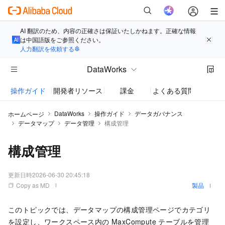
AI 翻訳のため、内容の正確さは保証いたしかねます。正確な情報
は中国語版をご参照ください。
人力翻訳を依頼する
DataWorks
操作ガイド
開発者リソース
課金
よくある質問
お知
DataWorks
操作ガイド
データガバナンス
ホームページ
データマップ
データ管理
構成管理
構成管理
更新日時
2026-06-30 20:45:18
Copy as MD
製品
このトピックでは、データマップの構成管理ページでカテゴリ
を設定し、ワークスペース内の MaxCompute テーブルを管理