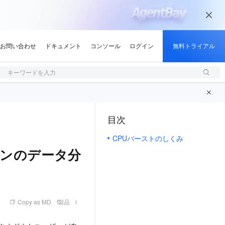
キーワードを入力
目次
（1, M）
CPUバーストのしくみ
ンのデータ分
Copy as MD
製品