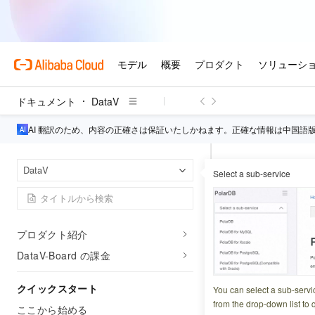
ドキュメント
DataV
AI 翻訳のため、内容の正確さは保証いたしかねます。正確な情報は中国語
Data
ホームページ
DataV
Select a sub-service
クッキーを使用し
クッキー
概要
プロダクト紹介
離を実現
DataV-Board の課金
更新日時
2024-07-17 0
クイックスタート
You can select a sub-servi
from the drop-down list to q
ここから始める