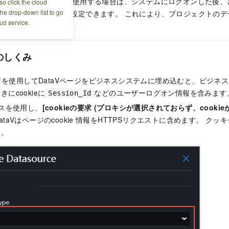
クトでAPIデータソースを使用する場合は、システムにログオンした後
o click the cloud
the drop-down list to go
きるようにCookieを設定できます。 これにより、プロジェクトの
ud service.
のしくみ
ドを使用してDataVページをビジネスシステムに埋め込むと、ビジネ
にcookieに
などのユーザーログオン情報を含みます
Session_Id
ースを使用し、
[cookieの要求 (プロキシが選択されておらず、cooki
taVはページのcookie
情報をHTTPSリクエストに含めます。 クッ
む。