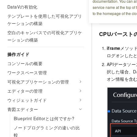
DataVプロジェ
documentation. You can als
DataVの有効化
service name at the top of 
分のデータを表示で
to the homepage of the clo
されます。
テンプレートを使用した可視化アプリ
ケーションの構築
空白のキャンバスでの可視化アプリケ
CPUバースト
ーションの構築
iframe
メソッ
操作ガイド
ログオンしたとき
コンソールの概要
APIデータソ
択した場合、Da
ワークスペース管理
オン情報を含
可視化アプリケーションの管理
エディターの管理
ウィジェットガイド
青図エディター
Blueprint Editorとは何ですか?
ノードプログラミングの違いの比
較