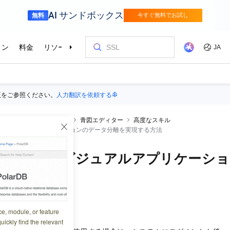
版をご参照ください。
人力翻訳を依頼する
V
DataV
操作ガイド
青図エディター
高度なスキル
てビジュアルアプリケーションのデータ分離を実現する方法
を使用してビジュアルアプリケーショ
する方法
8:21:32
ce, module, or feature
uickly find the relevant