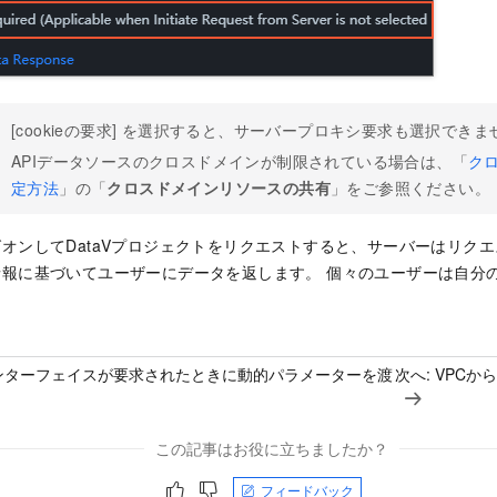
[cookieの要求] を選択すると、サーバープロキシ要求も選択できま
APIデータソースのクロスドメインが制限されている場合は、「
ク
定方法
」の「
クロスドメインリソースの共有
」をご参照ください。
オンしてDataVプロジェクトをリクエストすると、サーバーはリク
情報に基づいてユーザーにデータを返します。 個々のユーザーは自分
ンターフェイスが要求されたときに動的パラメーターを渡
次へ:
VPCか
この記事はお役に立ちましたか？
フィードバック