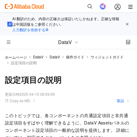
AI 翻訳のため、内容の正確さは保証いたしかねます。正確な情報
は中国語版をご参照ください。
人力翻訳を依頼する
DataV
DataV
DataV
操作ガイド
ウィジェットガイド
ホームページ
設定項目の説明
設定項目の説明
更新日時
2025-04-10 08:59:09
Copy as MD
製品
このトピックでは、各コンポーネントの共通設定項目と非共通
設定項目をすばやく理解できるように、DataV Assetsパネルの
コンポーネント設定項目の一般的な説明を提供します。 詳細に