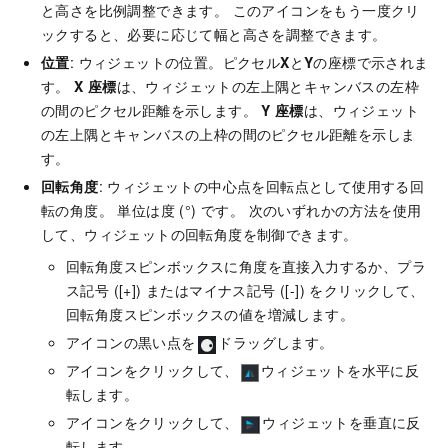
と高さを比例調整できます。 このアイコンをもう一度クリ
ックすると、必要に応じて幅と高さを調整できます。
位置
: ウィジェットの位置。ピクセル
X
と
Y
の座標で示されま
す。
X
座標
は、ウィジェットの左上隅とキャンバスの左枠
の間のピクセル距離を示します。
Y
座標
は、ウィジェット
の左上隅とキャンバスの上枠の間のピクセル距離を示しま
す。
回転角度
: ウィジェットの中心点を回転点として使用する回
転の角度。 単位は度 (°) です。 次のいずれかの方法を使用
して、ウィジェットの回転角度を制御できます。
回転角度スピンボックスに角度を直接入力するか、プラ
ス記号 ([+]) またはマイナス記号 ([-]) をクリックして、
回転角度スピンボックスの値を増減します。
アイコンの黒い点を
ドラッグします。
アイコンをクリックして、
ウィジェットを水平に反
転します。
アイコンをクリックして、
ウィジェットを垂直に反
転します。