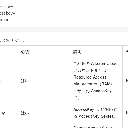
ssid=

sskey=

point=
のとおりです。
必須
説明
ご利用の Alibaba Cloud
アカウントまたは
Resource Access
d
はい
Management (RAM) ユ
ーザーの AccessKey
ID。
AccessKey ID に対応す
key
はい
る AccessKey Secret。
DataHub サービスのエ