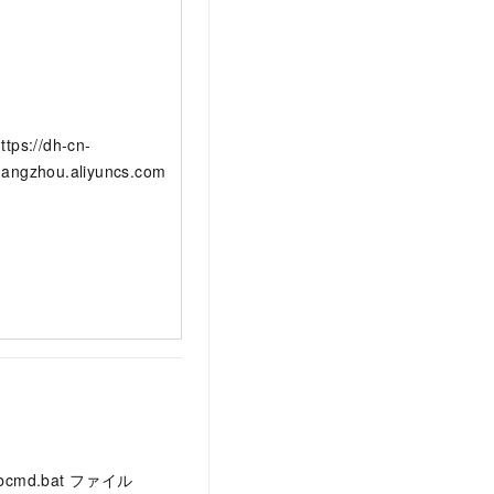
ttps://dh-cn-
hangzhou.aliyuncs.com
md.bat ファイル