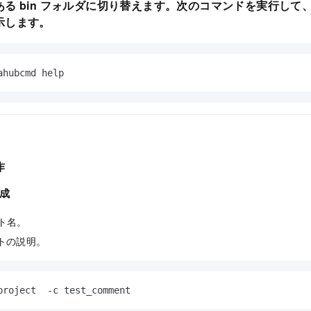
ある
bin
フォルダに切り替えます。次のコマンドを実行して
示します。
ahubcmd help
作
成
クト名。
クトの説明。
project  -c test_comment