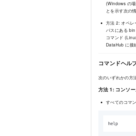
(Window
とを示す次の
方法 2: オ
パスにある bin 
コマンド (Li
DataHub
コマンドヘル
次のいずれかの方
方法 1: コン
すべてのコマ
help