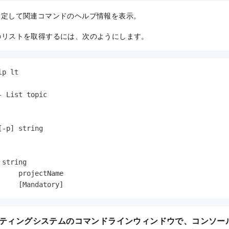
指定して関連コマンドのヘルプ情報を表示。
c のリストを取得するには、次のようにします。
p lt

 List topic

-p] string

string

     projectName

ペレーティングシステムのコマンドラインウィンドウで、コンソ