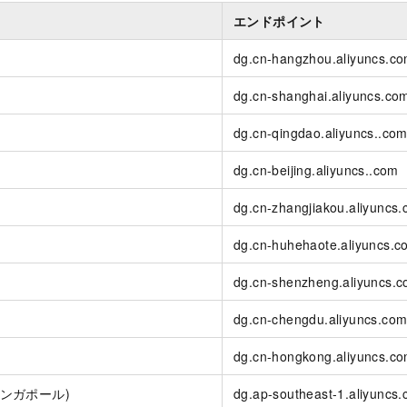
エンドポイント
dg.cn-hangzhou.aliyuncs.c
dg.cn-shanghai.aliyuncs.co
dg.cn-qingdao.aliyuncs..co
dg.cn-beijing.aliyuncs..com
dg.cn-zhangjiakou.aliyuncs
dg.cn-huhehaote.aliyuncs.c
dg.cn-shenzheng.aliyuncs.
dg.cn-chengdu.aliyuncs.co
dg.cn-hongkong.aliyuncs.c
シンガポール)
dg.ap-southeast-1.aliyuncs