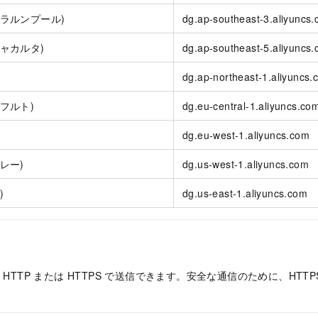
アラルンプール)
dg.ap-southeast-3.aliyuncs
ジャカルタ)
dg.ap-southeast-5.aliyuncs
dg.ap-northeast-1.aliyuncs.
フルト)
dg.eu-central-1.aliyuncs.co
dg.eu-west-1.aliyuncs.com
レー)
dg.us-west-1.aliyuncs.com
)
dg.us-east-1.aliyuncs.com
、HTTP または HTTPS で送信できます。安全な通信のために、HTT