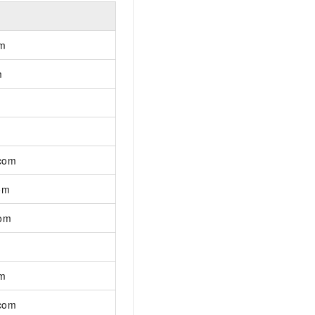
om
m
m
.com
om
com
m
om
.com