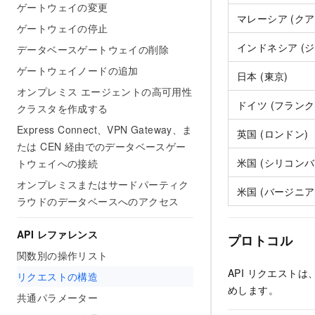
ゲートウェイの変更
マレーシア (ク
ゲートウェイの停止
インドネシア (
データベースゲートウェイの削除
ゲートウェイノードの追加
日本 (東京)
オンプレミス エージェントの高可用性
ドイツ (フランク
クラスタを作成する
Express Connect、VPN Gateway、ま
英国 (ロンドン)
たは CEN 経由でのデータベースゲー
米国 (シリコンバ
トウェイへの接続
オンプレミスまたはサードパーティク
米国 (バージニア
ラウドのデータベースへのアクセス
API レファレンス
プロトコル
関数別の操作リスト
API リクエストは
リクエストの構造
めします。
共通パラメーター