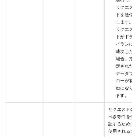
リクエス
トを送信
します。
リクエス
トがドラ
イランに
成功した
場合、指
定された
データフ
ローが有
効になり
ます。
リクエストの
べき等性を保
証するために
使用されるク