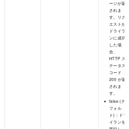
ージが返
されま
す。リク
エストが
ドライラ
ンに成功
した場
合、
HTTP ス
テータス
コード
200 が返
されま
す。
false (デ
フォル
ト)：ドラ
イランを
実行し、