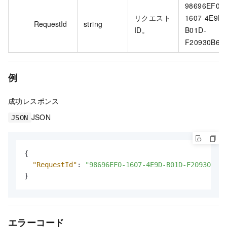
98696EF0-
リクエスト
1607-4E9D-
RequestId
string
ID。
B01D-
F20930B6**
例
成功レスポンス
JSON
JSON
{
"RequestId"
:
"98696EF0-1607-4E9D-B01D-F20930B6**
}
エラーコード