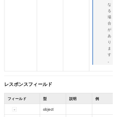
な
る
場
合
が
あ
り
ま
す
。
レスポンスフィールド
フィールド
型
説明
例
object