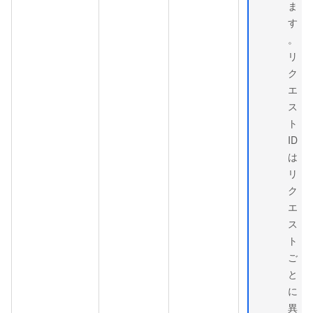
ま
す
。
リ
ク
エ
ス
ト
ID
は
リ
ク
エ
ス
ト
ご
と
に
異