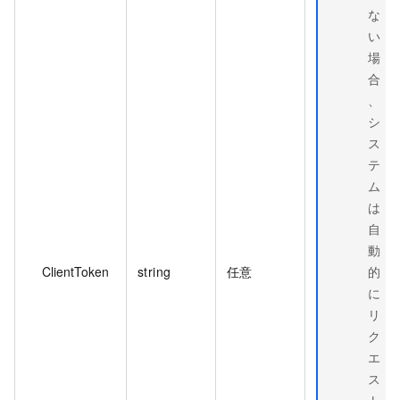
な
い
場
合
、
シ
ス
テ
ム
は
自
動
ClientToken
string
任意
的
に
リ
ク
エ
ス
ト