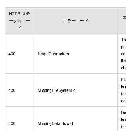
HTTP ステ
エラ
ータスコー
エラーコード
セ
ド
The
para
400
IllegalCharacters
conta
illega
chara
File
is m
400
MissingFileSystemId
for th
actio
Data
is m
400
MissingDataFlowId
for th