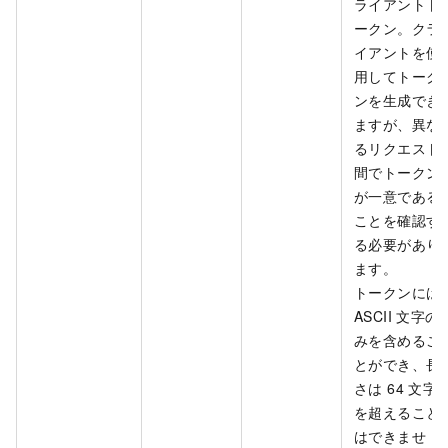
ライアントト
ークン。クラ
イアントを使
用してトーク
ンを生成でき
ますが、異な
るリクエスト
間でトークン
が一意である
ことを確認す
る必要があり
ます。
トークンには
ASCII 文字の
みを含めるこ
とができ、長
さは 64 文字
を超えること
はできませ