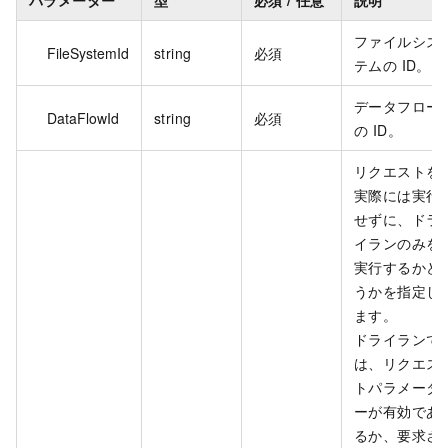
ファイルシス
FileSystemId
string
必須
テムの ID。
データフロー
DataFlowId
string
必須
の ID。
リクエストを
実際には実行
せずに、ドラ
イランのみを
実行するかど
うかを指定し
ます。
ドライランで
は、リクエス
トパラメータ
ーが有効であ
るか、要求さ