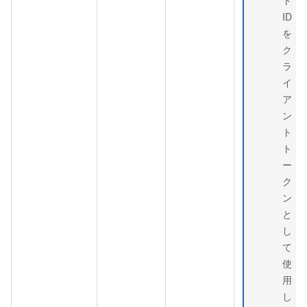
ID
を
ク
ラ
イ
ア
ン
ト
ト
ー
ク
ン
と
し
て
使
用
し