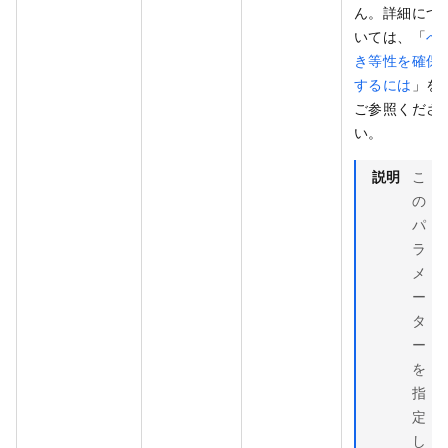
ん。詳細につ
いては、「
べ
き等性を確保
するには
」を
ご参照くださ
い。
説明
こ
の
パ
ラ
メ
ー
タ
ー
を
指
定
し