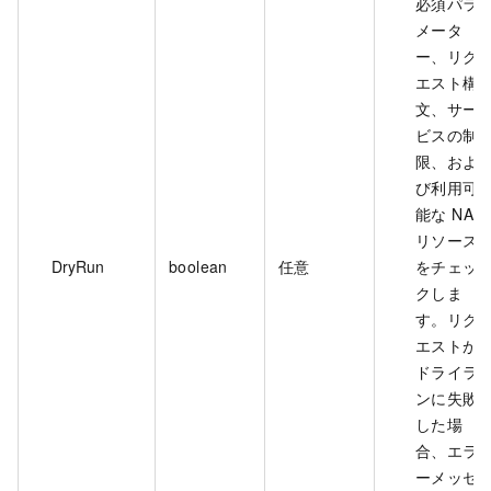
必須パラ
メータ
ー、リク
エスト構
文、サー
ビスの制
限、およ
び利用可
能な NAS
リソース
DryRun
boolean
任意
をチェッ
クしま
す。リク
エストが
ドライラ
ンに失敗
した場
合、エラ
ーメッセ