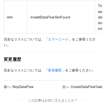
The
speci
404
InvalidDataFlow.NotFound
data 
does
exist.
完全なリストについては、「
エラーコード
」をご参照くださ
い。
変更履歴
完全なリストについては、「
変更履歴
」をご参照ください。
前へ:
StopDataFlow
次へ:
CreateDataFlowTask
この記事はお役に立ちましたか？