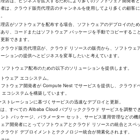
代理店は、ビジネスを拡大するためにより多くのソフトウェア開発者
発者は、クラウド販売代理店のチャンネルを使用してより多くの顧客
す。
代理店がソフトウェアを配布する場合、ソフトウェアのデプロイのた
があり、コードまたはソフトウェア パッケージを手動でコピーするこ
を更新できます。
クラウド販売代理店が、クラウド リソースの販売から、ソフトウェア
ューションの提供へとビジネスを変革したいと考えています。
est は、ソフトウェア配布のための以下のソリューションを提供します。
トウェア エコシステム。
ソフトウェア開発者が Compute Nest でサービスを提供し、クラウ
 エコシステムを構築しています。
ケストレーションに基づくサービスの迅速なデプロイと更新。
est は、すべての Alibaba Cloud パブリッククラウド サービスを調整でき
ント パッケージ、パラメーター セット、サービス運用管理などの機
ウェア開発者にとってソフトウェアとクラウド リソースの統合とスペ
クラウド デプロイメントとテクノロジー統合が簡素化されます。