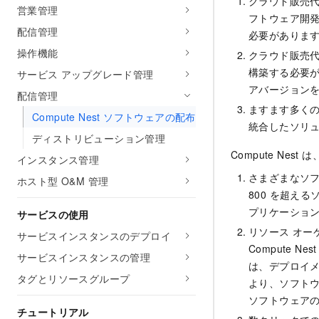
クラウド販売
営業管理
フトウェア開
配信管理
必要がありま
操作機能
クラウド販売
構築する必要
サービス アップグレード管理
アバージョン
配信管理
ますます多くの
Compute Nest ソフトウェアの配布
統合したソリ
ディストリビューション管理
Compute N
インスタンス管理
さまざまなソフ
ホスト型 O&M 管理
800 を超える
プリケーション
サービスの使用
リソース オー
サービスインスタンスのデプロイ
Compute N
サービスインスタンスの管理
は、デプロイメ
タグとリソースグループ
より、ソフト
ソフトウェアの
チュートリアル