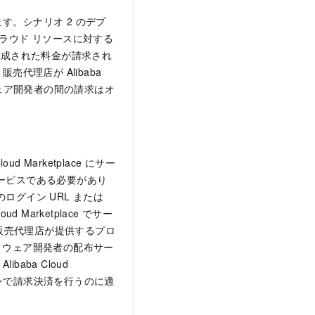
。シナリオ 2 のデプ
ラウド リソースに対する
て生成された料金が請求され
売代理店が Alibaba
トウェア開発者の間の請求はオ
Marketplace にサー
ービスである必要があり
グイン URL または
Marketplace でサー
e で販売代理店が提供するプロ
フトウェア開発者の配布サー
ba Cloud
インで請求決済を行うのに適