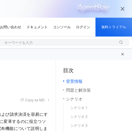
キーワードを入力
目次
（1, M）
背景情報
問題と解決策
シナリオ
Copy as MD
シナリオ 1
および請求決済を容易にす
シナリオ 2
ダーに変革するのに役立つソ
シナリオ 3
ア配布機能について説明しま