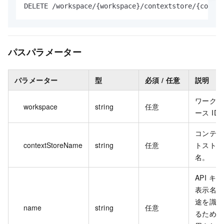
DELETE /workspace/{workspace}/contextstore/{contex
パスパラメータ
ー
パラメーター
型
必須 / 任意
説明
ワークス
workspace
string
任意
ース ID
コンテキ
contextStoreName
string
任意
トストア
名。
API キ
表示名。
途を識別
name
string
任意
るために