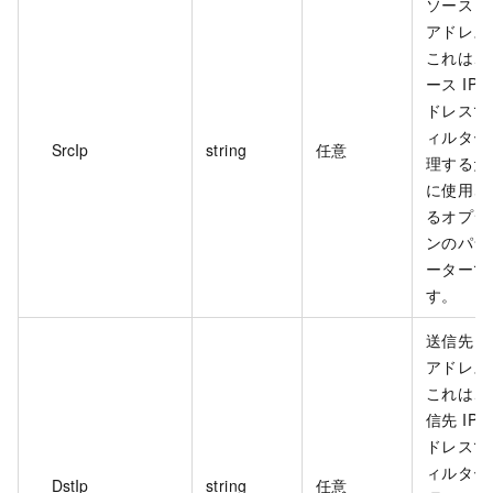
ソース I
アドレス
これは、
ース IP 
ドレスで
ィルター
SrcIp
string
任意
理するた
に使用さ
るオプシ
ンのパラ
ーターで
す。
送信先 I
アドレス
これは、
信先 IP 
ドレスで
ィルター
DstIp
string
任意