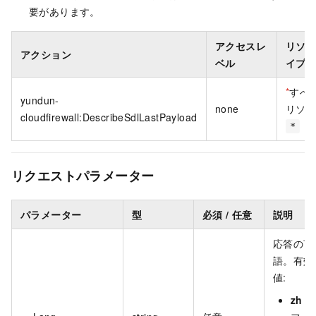
要があります。
アクセスレ
リソ
アクション
ベル
イプ
*
すべ
yundun-
none
リソ
cloudfirewall:DescribeSdlLastPayload
*
リクエストパラメーター
パラメーター
型
必須 / 任意
説明
応答の言
語。有効
値:
zh
(