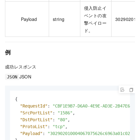
侵入防止イ
ベントの攻
Payload
string
302902010
撃ペイロー
ド。
例
成功レスポンス
JSON
JSON
{
"RequestId"
:
"CBF1E9B7-D6A0-4E9E-AD3E-2B47E6C2**
"SrcPortList"
:
"1586"
,
"DstPortList"
:
"80"
,
"ProtoList"
:
"tcp"
,
"Payload"
:
"302902010004067075626c6963a01c020403