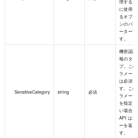
理するた
に使用さ
るオプシ
ンのパラ
ーターで
す。
機密認証
報のタイ
プ。この
ラメータ
は必須で
す。この
SensitiveCategory
string
必須
ラメータ
を指定し
い場合、
API はエ
ーを返し
す。