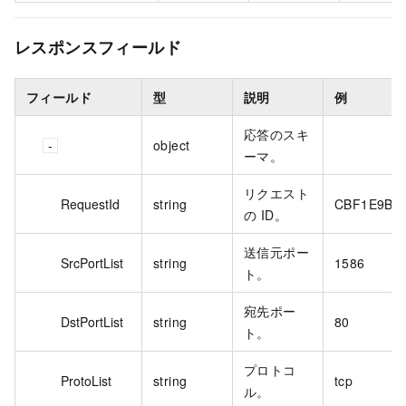
レスポンスフィールド
フィールド
型
説明
例
応答のスキ
object
ーマ。
リクエスト
RequestId
string
CBF1E9B7-
の ID。
送信元ポー
SrcPortList
string
1586
ト。
宛先ポー
DstPortList
string
80
ト。
プロトコ
ProtoList
string
tcp
ル。