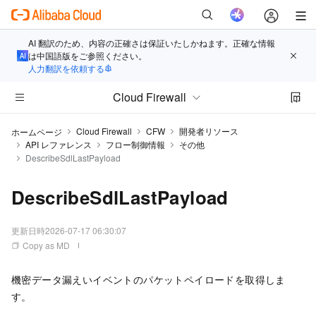
AI 翻訳のため、内容の正確さは保証いたしかねます。正確な情報
は中国語版をご参照ください。
人力翻訳を依頼する
Cloud Firewall
Cloud Firewall
CFW
開発者リソース
ホームページ
API レファレンス
フロー制御情報
その他
DescribeSdlLastPayload
DescribeSdlLastPayload
更新日時
2026-07-17 06:30:07
Copy as MD
機密データ漏えいイベントのパケットペイロードを取得しま
す。