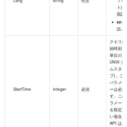
Lang
string
任意
フォ
ト): 
国語
en
: 
語。
クエリの
始時刻 (
単位の
UNIX タ
ムスタン
プ)。こ
パラメー
StartTime
integer
必須
ーは必須
す。この
ラメータ
を指定し
い場合、
API はエ