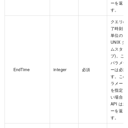
ーを返し
す。
クエリの
了時刻 (
単位の
UNIX タ
ムスタン
プ)。こ
パラメー
EndTime
integer
必須
ーは必須
す。この
ラメータ
を指定し
い場合、
API はエ
ーを返し
す。