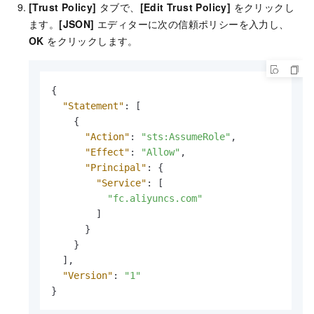
[Trust Policy]
タブで、
[Edit Trust Policy]
をクリックし
ます。
[JSON]
エディターに次の信頼ポリシーを入力し、
OK
をクリックします。
{
"Statement"
:
[
{
"Action"
:
"sts:AssumeRole"
,
"Effect"
:
"Allow"
,
"Principal"
:
{
"Service"
:
[
"fc.aliyuncs.com"
]
}
}
]
,
"Version"
:
"1"
}