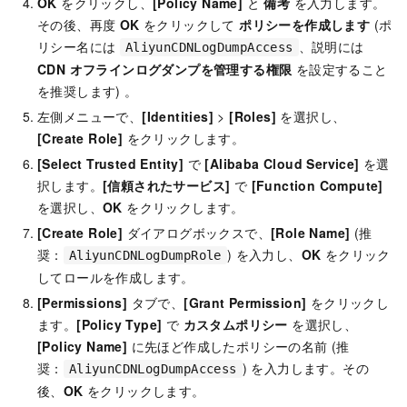
OK
をクリックし、
[Policy Name]
と
備考
を入力します。
その後、再度
OK
をクリックして
ポリシーを作成します
(ポ
リシー名には
、説明には
AliyunCDNLogDumpAccess
CDN オフラインログダンプを管理する権限
を設定すること
を推奨します) 。
左側メニューで、
[Identities]
>
[Roles]
を選択し、
[Create Role]
をクリックします。
[Select Trusted Entity]
で
[Alibaba Cloud Service]
を選
択します。
[信頼されたサービス]
で
[Function Compute]
を選択し、
OK
をクリックします。
[Create Role]
ダイアログボックスで、
[Role Name]
(推
奨：
) を入力し、
OK
をクリック
AliyunCDNLogDumpRole
してロールを作成します。
[Permissions]
タブで、
[Grant Permission]
をクリックし
ます。
[Policy Type]
で
カスタムポリシー
を選択し、
[Policy Name]
に先ほど作成したポリシーの名前 (推
奨：
) を入力します。その
AliyunCDNLogDumpAccess
後、
OK
をクリックします。