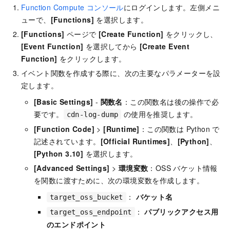
Function Compute コンソール
にログインします。左側メニ
ューで、
[Functions]
を選択します。
[Functions]
ページで
[Create Function]
をクリックし、
[Event Function]
を選択してから
[Create Event
Function]
をクリックします。
イベント関数を作成する際に、次の主要なパラメーターを設
定します。
[Basic Settings]
-
関数名
：この関数名は後の操作で必
要です。
の使用を推奨します。
cdn-log-dump
[Function Code]
>
[Runtime]
：この関数は Python で
記述されています。
[Official Runtimes]
、
[Python]
、
[Python 3.10]
を選択します。
[Advanced Settings]
>
環境変数
：OSS バケット情報
を関数に渡すために、次の環境変数を作成します。
：
バケット名
target_oss_bucket
：
パブリックアクセス用
target_oss_endpoint
のエンドポイント