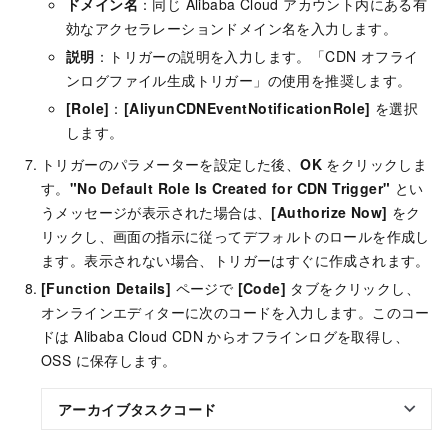
ドメイン名
：同じ Alibaba Cloud アカウント内にある有
効なアクセラレーションドメイン名を入力します。
説明
：トリガーの説明を入力します。「CDN オフライ
ンログファイル生成トリガー」の使用を推奨します。
[Role]
：
[AliyunCDNEventNotificationRole]
を選択
します。
トリガーのパラメーターを設定した後、
OK
をクリックしま
す。
"No Default Role Is Created for CDN Trigger"
とい
うメッセージが表示された場合は、
[Authorize Now]
をク
リックし、画面の指示に従ってデフォルトのロールを作成し
ます。表示されない場合、トリガーはすぐに作成されます。
[Function Details]
ページで
[Code]
タブをクリックし、
オンラインエディターに次のコードを入力します。このコー
ドは Alibaba Cloud CDN からオフラインログを取得し、
OSS に保存します。
アーカイブタスクコード