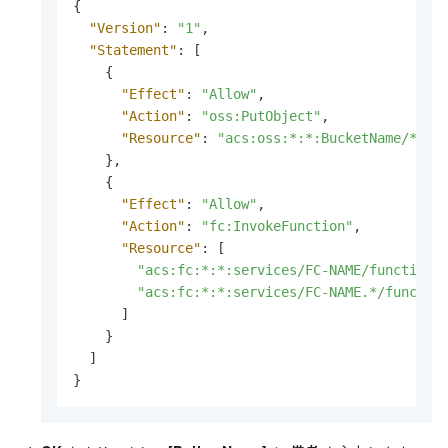
{
"Version"
:
"1"
,
"Statement"
:
[
{
"Effect"
:
"Allow"
,
"Action"
:
"oss:PutObject"
,
"Resource"
:
"acs:oss:*:*:BucketName/*"
}
,
{
"Effect"
:
"Allow"
,
"Action"
:
"fc:InvokeFunction"
,
"Resource"
:
[
"acs:fc:*:*:services/FC-NAME/functions
"acs:fc:*:*:services/FC-NAME.*/functio
]
}
]
}