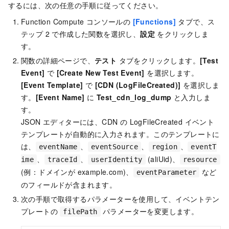
するには、次の任意の手順に従ってください。
Function Compute コンソールの
[Functions]
タブで、ス
テップ 2 で作成した関数を選択し、
設定
をクリックしま
す。
関数の詳細ページで、
テスト
タブをクリックします。
[Test
Event]
で
[Create New Test Event]
を選択します。
[Event Template]
で
[CDN (LogFileCreated)]
を選択しま
す。
[Event Name]
に
Test_cdn_log_dump
と入力しま
す。
JSON エディターには、CDN の LogFileCreated イベント
テンプレートが自動的に入力されます。このテンプレートに
は、
、
、
、
eventName
eventSource
region
eventT
、
、
(aliUid)、
ime
traceId
userIdentity
resource
(例：ドメインが example.com)、
など
eventParameter
のフィールドが含まれます。
次の手順で取得するパラメーターを使用して、イベントテン
プレートの
パラメーターを変更します。
filePath