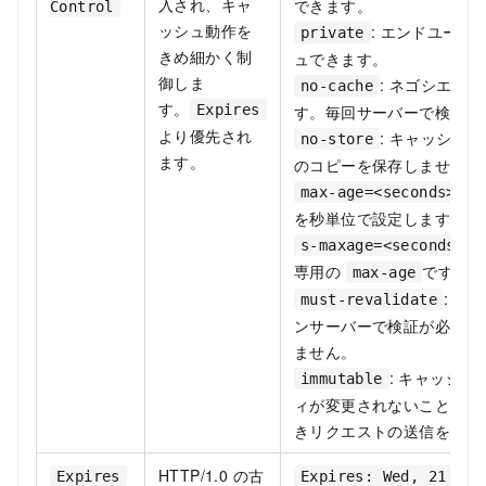
入され、キャ
できます。
Control
ッシュ動作を
: エンドユー
private
きめ細かく制
ュできます。
御しま
: ネゴシエー
no-cache
す。
Expires
す。毎回サーバーで検証が
より優先され
: キャッシュ
no-store
ます。
のコピーを保存しません。
:
max-age=<seconds>
を秒単位で設定します。
:
s-maxage=<seconds>
専用の
です。
max-age
: 
must-revalidate
ンサーバーで検証が必要で
ません。
: キャッシ
immutable
ィが変更されないことを示
きリクエストの送信をスキ
HTTP/1.0 の古
Expires
Expires: Wed, 21 Oct