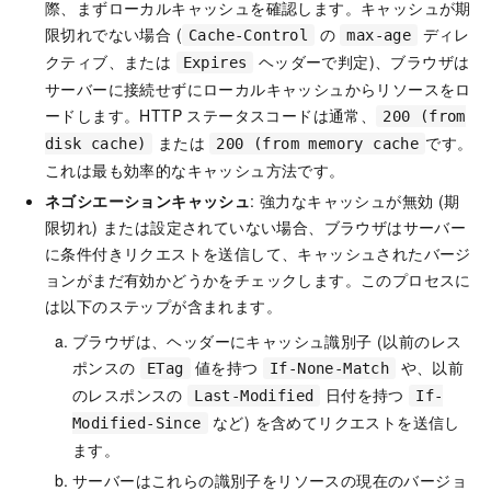
際、まずローカルキャッシュを確認します。キャッシュが期
限切れでない場合 (
の
ディレ
Cache-Control
max-age
クティブ、または
ヘッダーで判定)、ブラウザは
Expires
サーバーに接続せずにローカルキャッシュからリソースをロ
ードします。HTTP ステータスコードは通常、
200 (from
または
です。
disk cache)
200 (from memory cache
これは最も効率的なキャッシュ方法です。
ネゴシエーションキャッシュ
: 強力なキャッシュが無効 (期
限切れ) または設定されていない場合、ブラウザはサーバー
に条件付きリクエストを送信して、キャッシュされたバージ
ョンがまだ有効かどうかをチェックします。このプロセスに
は以下のステップが含まれます。
ブラウザは、ヘッダーにキャッシュ識別子 (以前のレス
ポンスの
値を持つ
や、以前
ETag
If-None-Match
のレスポンスの
日付を持つ
Last-Modified
If-
など) を含めてリクエストを送信し
Modified-Since
ます。
サーバーはこれらの識別子をリソースの現在のバージョ