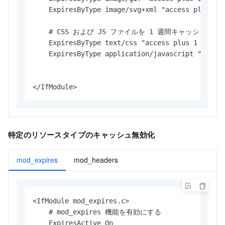
    ExpiresByType image/svg+xml "access plus 1 m
    # CSS および JS ファイルを 1 週間キャッシュする

    ExpiresByType text/css "access plus 1 week"

    ExpiresByType application/javascript "access
</IfModule>
特定のリソースタイプのキャッシュ無効化
mod_expires
mod_headers
<IfModule mod_expires.c>

    # mod_expires 機能を有効にする

    ExpiresActive On
