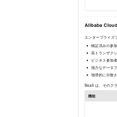
Alibaba Cl
エンタープライズ
検証済みの参
高トランザク
ビジネス参加
強力なデータ
地理的に分散
BaaS は、その
機能