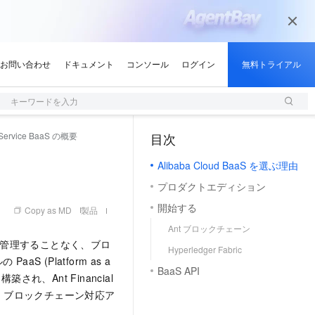
キーワードを入力
a Service BaaS の概要
目次
（0, M）
Alibaba Cloud BaaS を選ぶ理由
プロダクトエディション
開始する
Copy as MD
製品
Ant ブロックチェーン
ラクチャを管理することなく、ブロ
Hyperledger Fabric
(Platform as a
BaaS API
上に構築され、Ant Financial
め、ブロックチェーン対応ア