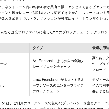
は、ネットワーク内の各参加者が共有台帳にアクセスできるピアツー
ションと履歴レコードは削除または変更できません。スマートコント
複数の参加者間でのトランザクションが可能になり、トランザクショ
ぞれ異なる企業プロファイルに適した2つのブロックチェーンテクノロ
タイプ
最適な用
高性能、
Ant Financial による独自の金融グ
ェーン
た、プラ
レードブロックチェーン
クロード
Linux Foundation がホストするオ
モジュー
ric
ープンソースのエンタープライズ
イの共同
ブロックチェーン
要とする
ーン
は、ご利用のユースケースで厳格なプライバシー保護とグローバ
yperledger Fabric
は、ご利用の組織がすでに Hyperledger エ