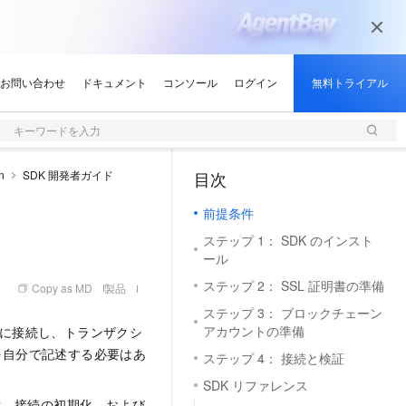
キーワードを入力
n
SDK 開発者ガイド
目次
（0, M）
前提条件
ステップ 1： SDK のインスト
ール
ステップ 2： SSL 証明書の準備
Copy as MD
製品
ステップ 3： ブロックチェーン
アカウントの準備
ーンに接続し、トランザクシ
しを自分で記述する必要はあ
ステップ 4： 接続と検証
SDK リファレンス
準備、接続の初期化、および