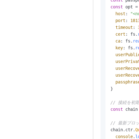
const
 opt = 
host
: 
"<n
port
: 
181
timeout
: 
cert
: fs.
ca
: fs.
re
key
: fs.
r
userPubli
userPriva
userRecov
userRecov
passphras
}

// 接続を初
const
 chain
// 最新ブロ
chain.
ctr
.
Q
console
.
l