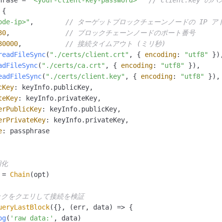
{

ode-ip>"
,        
// ターゲットブロックチェーンノードの IP ア
30
,              
// ブロックチェーンノードのポート番号
30000
,           
// 接続タイムアウト (ミリ秒)
readFileSync
(
"./certs/client.crt"
, { 
encoding
: 
"utf8"
 }),
adFileSync
(
"./certs/ca.crt"
, { 
encoding
: 
"utf8"
 }),

eadFileSync
(
"./certs/client.key"
, { 
encoding
: 
"utf8"
 }),

cKey
: keyInfo.
publicKey
,

teKey
: keyInfo.
privateKey
,

erPublicKey
: keyInfo.
publicKey
,

erPrivateKey
: keyInfo.
privateKey
,

e
: passphrase

期化
 = 
Chain
(opt)

ックをクエリして接続を検証
ueryLastBlock
({}, 
(
err, data
) =>
 {

og
(
'raw data:'
, data)
