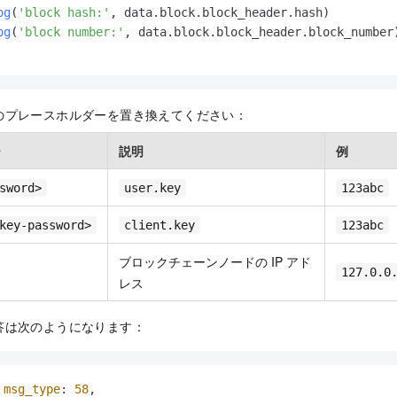
og
(
'block hash:'
, data.
block
.
block_header
.
hash
)

og
(
'block number:'
, data.
block
.
block_header
.
block_number
)
のプレースホルダーを置き換えてください：
ー
説明
例
sword>
user.key
123abc
key-password>
client.key
123abc
ブロックチェーンノードの IP アド
127.0.0
レス
答は次のようになります：
 
msg_type
: 
58
,
