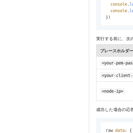
console
.
l
console
.
l
})
実行する前に、次
プレースホルダ
<your-pem-pas
<your-client-
<node-ip>
成功した場合の応
raw 
data
: {