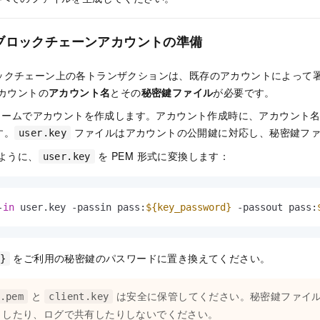
 ブロックチェーンアカウントの準備
ックチェーン上の各トランザクションは、既存のアカウントによって
アカウントの
アカウント名
とその
秘密鍵ファイル
が必要です。
トフォームでアカウントを作成します。アカウント作成時に、アカウント
す。
ファイルはアカウントの公開鍵に対応し、秘密鍵ファ
user.key
るように、
を PEM 形式に変換します：
user.key
-
in
 user.key -passin pass:
${key_password}
 -passout pass:
をご利用の秘密鍵のパスワードに置き換えてください。
}
と
は安全に保管してください。秘密鍵ファイ
.pem
client.key
トしたり、ログで共有したりしないでください。