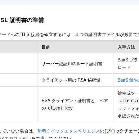
SSL 証明書の準備
ードへの TLS 接続を確立するには、3 つの証明書ファイルが必要で
目的
入手方法
BaaS 
サーバー認証用のルート証明書
ロード
クライアント用の RSA 秘密鍵
BaaS 鍵
鍵生成ツ
RSA クライアント証明書と、ペア
client.
の
ラットフ
client.key
承認され
していない場合は、
無料クイックエクスペリエンス
の
[ブロックチェー
すべてのファイルを生成してください。