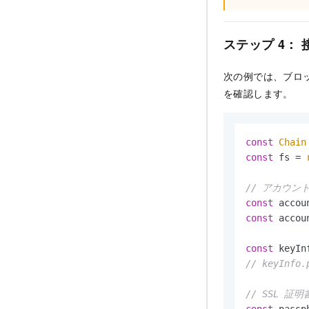
ステップ 4：
次の例では、ブロ
を確認します。
const
Chain
const
 fs = 
// アカウン
const
 accou
const
 accou
const
 keyIn
// keyInfo
// SSL 
const
 passp