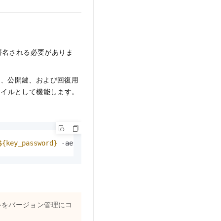
署名される必要がありま
名、公開鍵、および回復用
イルとして機能します。
${key_password}
 -aes256 -out user.pem
ルをバージョン管理にコ