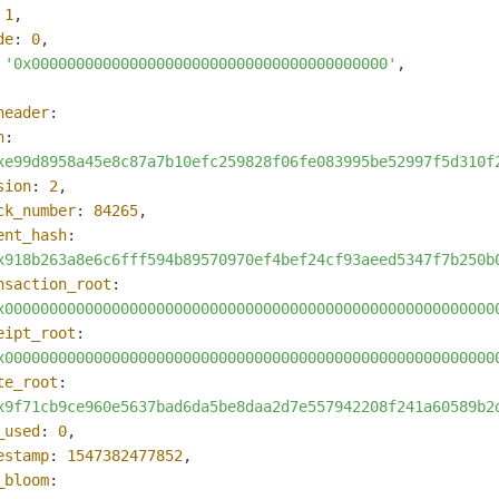
 
1
,

de
: 
0
,

 
'0x0000000000000000000000000000000000000000'
,

header
:

h
:

xe99d8958a45e8c87a7b10efc259828f06fe083995be52997f5d310f
sion
: 
2
,

ck_number
: 
84265
,

ent_hash
:

x918b263a8e6c6fff594b89570970ef4bef24cf93aeed5347f7b250b
nsaction_root
:

x0000000000000000000000000000000000000000000000000000000
eipt_root
:

x0000000000000000000000000000000000000000000000000000000
te_root
:

x9f71cb9ce960e5637bad6da5be8daa2d7e557942208f241a60589b2
_used
: 
0
,

estamp
: 
1547382477852
,

_bloom
:
