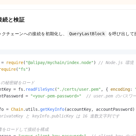
 接続と検証
ックチェーンへの接続を初期化し、
を呼び出して
QueryLastBlock
 = 
require
(
"@alipay/mychain/index.node"
) 
// Node.js 環境
require
(
"fs"
)

トの秘密鍵をロード
ntKey = fs.
readFileSync
(
"./certs/user.pem"
, { 
encoding
: 
ntPassword = 
"<your-pem-password>"
// user.pem のパ
fo = 
Chain
.
utils
.
getKeyInfo
.privateKey と keyInfo.publicKey は 16 進数文字列です
証明書をロードして接続を構成
hrase = 
"<your-client-key-password>"
// client.key