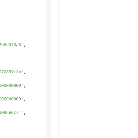
2b6d073a6'
,

070857c4b'
,

000000000'
,

000000000'
,

de98e6c71'
,
