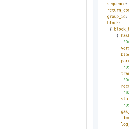
sequence
:
return_co
group_id
:
block
:

   { 
block_
      { 
has
'0
ver
blo
par
'0
tra
'0
rec
'0
sta
'0
gas
tim
log