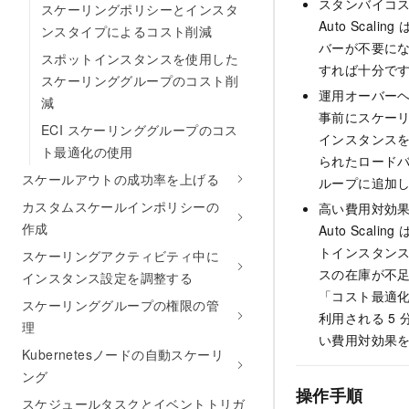
スタンバイコ
スケーリングポリシーとインスタ
Auto Sca
ンスタイプによるコスト削減
バーが不要に
スポットインスタンスを使用した
すれば十分で
スケーリンググループのコスト削
運用オーバー
減
事前にスケーリン
ECI スケーリンググループのコス
インスタンスを作
ト最適化の使用
られたロードバ
スケールアウトの成功率を上げる
ループに追加
カスタムスケールインポリシーの
高い費用対効
作成
Auto Sc
トインスタンス
スケーリングアクティビティ中に
スの在庫が不
インスタンス設定を調整する
「コスト最適
スケーリンググループの権限の管
利用される 5 
理
い費用対効果
Kubernetesノードの自動スケーリ
ング
操作手順
スケジュールタスクとイベントトリガ