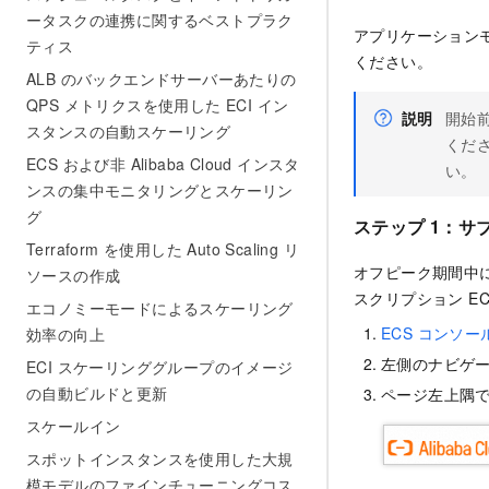
ータスクの連携に関するベストプラク
アプリケーション
ティス
ください。
ALB のバックエンドサーバーあたりの
QPS メトリクスを使用した ECI イン
説明
開始
スタンスの自動スケーリング
くだ
ECS および非 Alibaba Cloud インスタ
い。
ンスの集中モニタリングとスケーリン
グ
ステップ 1：サ
Terraform を使用した Auto Scaling リ
オフピーク期間中
ソースの作成
スクリプション E
エコノミーモードによるスケーリング
ECS コンソー
効率の向上
左側のナビゲ
ECI スケーリンググループのイメージ
の自動ビルドと更新
ページ左上隅
スケールイン
スポットインスタンスを使用した大規
模モデルのファインチューニングコス