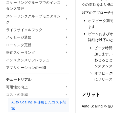
スケーリンググループでのインス
クの変動をより低
タンス管理
以下のアプローチ
スケーリンググループモニタリン
オフピーク期間
グ
ます。
ライフサイクルフック
ピークおよびオ
メッセージ通知
詳細は以下の
ローリング更新
ピーク時間
垂直スケーリング
加します。
インスタンスリフレッシュ
わせること
ンスタンス
アプリケーションの公開
オフピーク
にリリース
チュートリアル
可用性の向上
メリット
コストの削減
Auto Scaling を使用したコスト削
Auto Scali
減