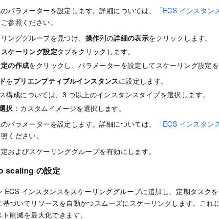
他のパラメーターを設定します。詳細については、「
ECS インスタ
をご参照ください。
ーリンググループを見つけ、
操作
列の
詳細の表示
をクリックします。
、
スケーリング設定
タブをクリックします。
設定の作成
をクリックし、パラメーターを設定してスケーリング設定
ド
を
プリエンプティブルインスタンス
に設定します。
ス構成については、3 つ以上のインスタンスタイプを選択します。
選択
：カスタムイメージを選択します。
他のパラメーターを設定します。詳細については、「
ECS インスタ
参照ください。
設定およびスケーリンググループを有効にします。
 scaling の設定
 ECS インスタンスをスケーリンググループに追加し、定期タスク
に基づいてリソースを自動かつスムーズにスケーリングします。これ
スト削減を最大化できます。