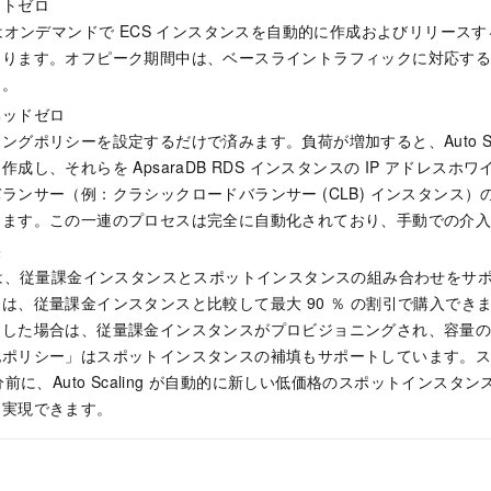
ストゼロ
ling はオンデマンドで ECS インスタンスを自動的に作成およびリリー
なります。オフピーク期間中は、ベースライントラフィックに対応す
す。
ヘッドゼロ
グポリシーを設定するだけで済みます。負荷が増加すると、Auto Scal
成し、それらを ApsaraDB RDS インスタンスの IP アドレス
ランサー（例：クラシックロードバランサー (CLB) インスタンス
します。この一連のプロセスは完全に自動化されており、手動での介
果
aling は、従量課金インスタンスとスポットインスタンスの組み合わせを
は、従量課金インスタンスと比較して最大 90 ％ の割引で購入でき
足した場合は、従量課金インスタンスがプロビジョニングされ、容量
化ポリシー」はスポットインスタンスの補填もサポートしています。
分前に、Auto Scaling が自動的に新しい低価格のスポットインス
を実現できます。