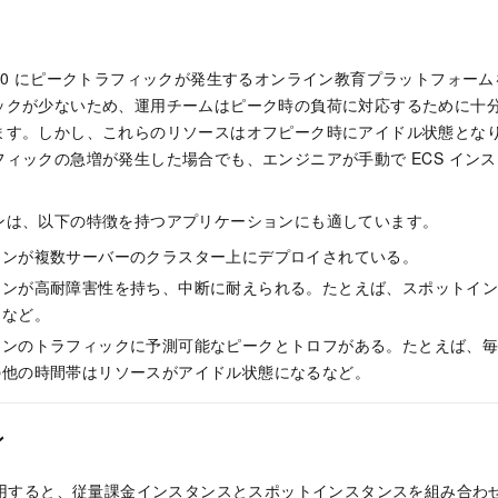
～ 22:00 にピークトラフィックが発生するオンライン教育プラットフォ
ックが少ないため、運用チームはピーク時の負荷に対応するために十
ます。しかし、これらのリソースはオフピーク時にアイドル状態とな
ィックの急増が発生した場合でも、エンジニアが手動で ECS イン
ンは、以下の特徴を持つアプリケーションにも適しています。
ョンが複数サーバーのクラスター上にデプロイされている。
ョンが高耐障害性を持ち、中断に耐えられる。たとえば、スポットイ
ドなど。
ンのトラフィックに予測可能なピークとトロフがある。たとえば、毎日 17:
の他の時間帯はリソースがアイドル状態になるなど。
ン
ing を使用すると、従量課金インスタンスとスポットインスタンスを組み合