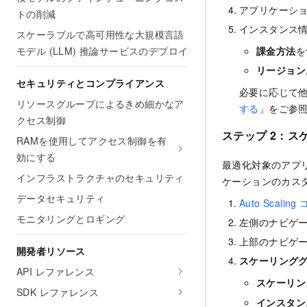
アプリケーシ
トの削減
インスタンス
スケーラブルで高可用性な大規模言語
モデル (LLM) 推論サービスのデプロイ
課金方法
を
リージョン
セキュリティとコンプライアンス
必要に応じて
リソースグループによるきめ細かなア
する
」をご参
クセス制御
ステップ 2：
RAMを使用してアクセス制御を有
効にする
最適化対象のアプ
インフラストラクチャのセキュリティ
ケーションのカス
データセキュリティ
Auto Scalin
モニタリングとロギング
左側のナビゲ
上部のナビゲ
開発者リソース
スケーリング
API レファレンス
スケーリン
SDK レファレンス
インスタン