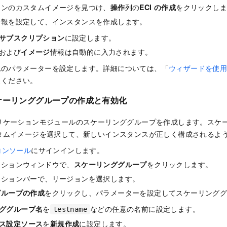
ョンのカスタムイメージを見つけ、
操作
列の
ECI の作成
をクリックし
情報を設定して、インスタンスを作成します。
サブスクリプション
に設定します。
および
イメージ
情報は自動的に入力されます。
他のパラメーターを設定します。詳細については、「
ウィザードを使
照ください。
スケーリンググループの作成と有効化
リケーションモジュールのスケーリンググループを作成します。スケ
タムイメージを選択して、新しいインスタンスが正しく構成されるよ
g コンソール
にサインインします。
ーションウィンドウで、
スケーリンググループ
をクリックします。
ーションバーで、リージョンを選択します。
グループの作成
をクリックし、パラメーターを設定してスケーリング
ググループ名
を
などの任意の名前に設定します。
testname
ス設定ソース
を
新規作成
に設定します。