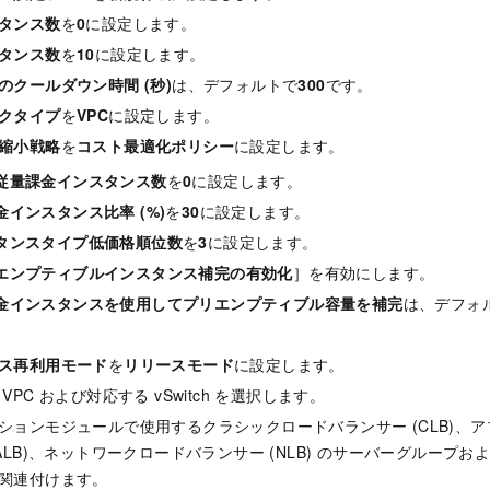
タンス数
を
0
に設定します。
タンス数
を
10
に設定します。
のクールダウン時間 (秒)
は、デフォルトで
300
です。
クタイプ
を
VPC
に設定します。
縮小戦略
を
コスト最適化ポリシー
に設定します。
従量課金インスタンス数
を
0
に設定します。
金インスタンス比率 (%)
を
30
に設定します。
タンスタイプ低価格順位数
を
3
に設定します。
エンプティブルインスタンス補完の有効化
］を有効にします。
金インスタンスを使用してプリエンプティブル容量を補完
は、デフォ
ス再利用モード
を
リリースモード
に設定します。
VPC および対応する vSwitch を選択します。
ションモジュールで使用するクラシックロードバランサー (CLB)、
ALB)、ネットワークロードバランサー (NLB) のサーバーグループおよび A
関連付けます。