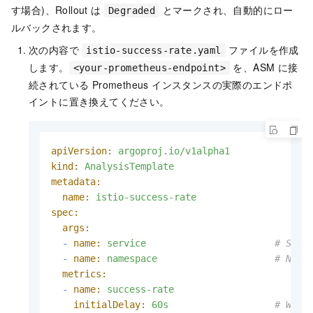
す場合)、Rollout は
とマークされ、自動的にロー
Degraded
ルバックされます。
次の内容で
ファイルを作成
istio-success-rate.yaml
します。
を、ASM に接
<your-prometheus-endpoint>
続されている Prometheus インスタンスの実際のエンドポ
イントに置き換えてください。
apiVersion:
argoproj.io/v1alpha1
kind:
AnalysisTemplate
metadata:
name:
istio-success-rate
spec:
args:
-
name:
service
# Serv
-
name:
namespace
# Name
metrics:
-
name:
success-rate
initialDelay:
60s
# Wait