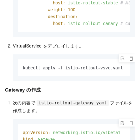
host:
istio-rollout-stable
# All t
weight:
100
-
destination:
host:
istio-rollout-canary
# Canar
VirtualService をデプロイします。
kubectl apply -f istio-rollout-vsvc.yaml
Gateway の作成
次の内容で
ファイルを
istio-rollout-gateway.yaml
作成します。
apiVersion:
networking.istio.io/v1beta1
kind:
Gateway