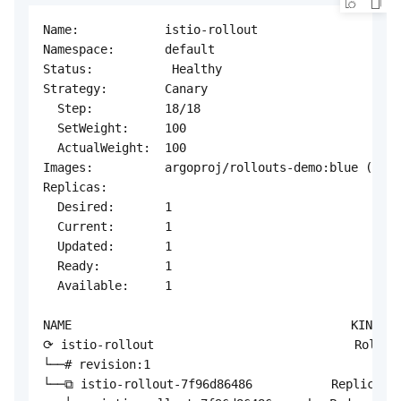
Name:            istio-rollout

Namespace:       default

Status:           Healthy

Strategy:        Canary

  Step:          18/18

  SetWeight:     100

  ActualWeight:  100

Images:          argoproj/rollouts-demo:blue (stab
Replicas:

  Desired:       1

  Current:       1

  Updated:       1

  Ready:         1

  Available:     1

NAME                                       KIND   
⟳ istio-rollout                            Rollout
└──# revision:1

└──⧉ istio-rollout-7f96d86486           ReplicaSet