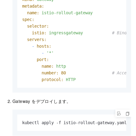
metadata:
name:
istio-rollout-gateway
spec:
selector:
istio:
ingressgateway
# Binds t
servers:
-
hosts:
-
'*'
port:
name:
http
number:
80
# Accept 
protocol:
HTTP
Gateway をデプロイします。
kubectl apply -f istio-rollout-gateway.yaml