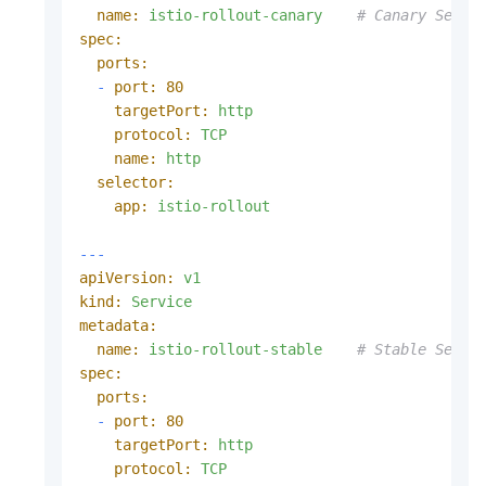
name:
istio-rollout-canary
# Canary Servi
spec:
ports:
-
port:
80
targetPort:
http
protocol:
TCP
name:
http
selector:
app:
istio-rollout
---
apiVersion:
v1
kind:
Service
metadata:
name:
istio-rollout-stable
# Stable Servi
spec:
ports:
-
port:
80
targetPort:
http
protocol:
TCP