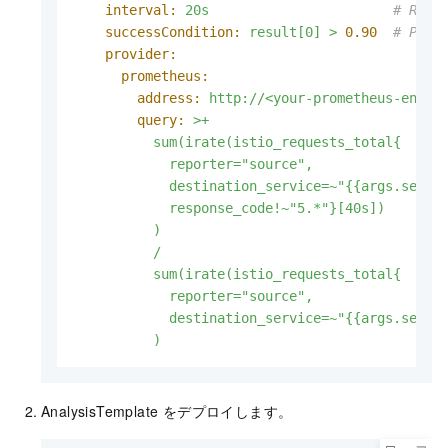
interval:
20s
# Re-e
successCondition:
result[0]
>
0.90
# Pass
provider:
prometheus:
address:
http://<your-prometheus-endpo
query:
>+

          sum(irate(istio_requests_total{

            reporter="source",

            destination_service=~"{{args.servic
            response_code!~"5.*"}[40s])

          )

          /

          sum(irate(istio_requests_total{

            reporter="source",

            destination_service=~"{{args.servic
          )
AnalysisTemplate をデプロイします。