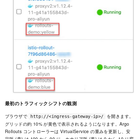
最初のトラフィックシフトの観測
ブラウザで
を開きます。
http://<ingress-gateway-ip>/
グリッドの約 10% が黄色で表示されるようになります。Argo
Rollouts コントローラーは VirtualService の重みを更新し、安
定版 (青) は 100 から 90 に、カナリア版 (黄) は 0 から 10 に変