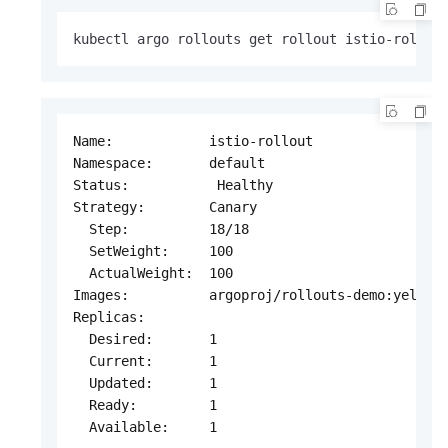
kubectl argo rollouts get rollout istio-rollou
Name:            istio-rollout

Namespace:       default

Status:           Healthy

Strategy:        Canary

  Step:          18/18

  SetWeight:     100

  ActualWeight:  100

Images:          argoproj/rollouts-demo:yellow 
Replicas:

  Desired:       1

  Current:       1

  Updated:       1

  Ready:         1

  Available:     1
