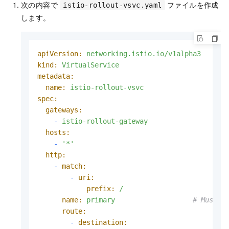
次の内容で
ファイルを作成
istio-rollout-vsvc.yaml
します。
apiVersion:
networking.istio.io/v1alpha3
kind:
VirtualService
metadata:
name:
istio-rollout-vsvc
spec:
gateways:
-
istio-rollout-gateway
hosts:
-
'*'
http:
-
match:
-
uri:
prefix:
/
name:
primary
# Must m
route:
-
destination: