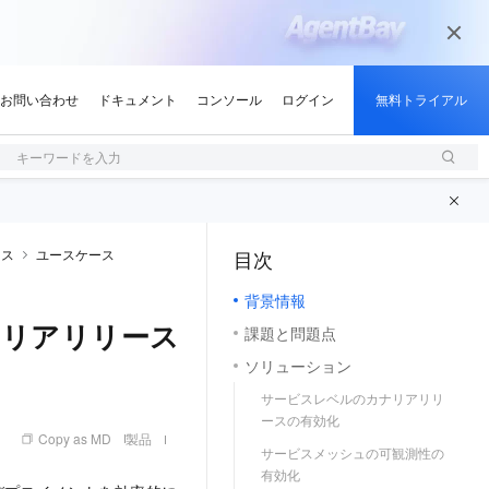
キーワードを入力
ィス
ユースケース
目次
（1, M）
背景情報
ナリアリリース
課題と問題点
ソリューション
サービスレベルのカナリアリリ
ースの有効化
Copy as MD
製品
サービスメッシュの可観測性の
有効化