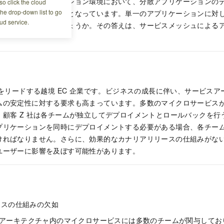
規模化するアプリケーション環境において、分散アプリケーションの
o click the cloud
the drop-down list to go
かつてないほどの課題となっています。単一のアプリケーションに対
ud service.
はどうすればよいでしょうか。その答えは、サービスメッシュによる
界をリードする越境 EC 企業です。ビジネスの成長に伴い、サービス
ムの安定性に対する要求も高まっています。多数のマイクロサービス
、顧客 Z 社は各チームが独立してデプロイメントとロールバックを行
プリケーションを同時にデプロイメントする必要がある場合、各チー
ければなりません。さらに、効果的なカナリアリリースの仕組みがな
ユーザーに影響を及ぼす可能性があります。
ースの仕組みの欠如
アーキテクチャ内のマイクロサービスには多数のチームが関与してお