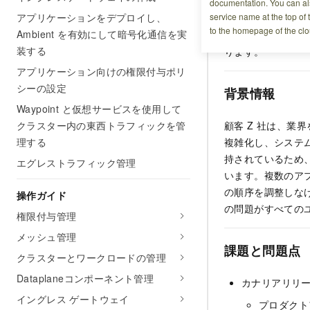
今日のますます大
documentation. You can als
アプリケーションをデプロイし、
service name at the top of 
管理することは、
to the homepage of the clo
Ambient を有効にして暗号化通信を実
ースを実装するに
装する
ります。
アプリケーション向けの権限付与ポリ
シーの設定
背景情報
Waypoint と仮想サービスを使用して
クラスター内の東西トラフィックを管
顧客 Z 社は、業
理する
複雑化し、システ
持されているため
エグレストラフィック管理
います。複数のア
の順序を調整しな
操作ガイド
の問題がすべての
権限付与管理
メッシュ管理
課題と問題点
クラスターとワークロードの管理
Dataplaneコンポーネント管理
カナリアリリ
イングレス ゲートウェイ
プロダクト