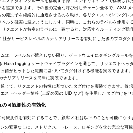
クエストタギングルールを構成する際、エントリポイントで構成され
子を追加できます。その後の完全な呼び出しチェーン全体で、ASM 
らの識別子を継続的に通過させるのを助け、各リクエストがイングレ
ラベルを確実に運ぶようにします。同時に、これらのラベルを使用す
。リクエストが特定のラベルに一致すると、対応するルーティング操
 Z 社がサービスレベルのカナリアリリースを有効にした後のプロダク
ームは、ラベル名が競合しない限り、ゲートウェイにタギングルール
する HashTagging ゲートウェイプラグインを通じて、リクエスト
シュ値がヒットした範囲に基づいてタグ付けする機能を実装できます
づくカナリアリリースを簡単に実装できます。
を通じて、リクエストの特性に基づいたタグ付けを実装できます。仮
エストヘッダー情報 (上記の図の UID など) を使用したタグ付けを
ュの可観測性の有効化
の可観測性を有効にすることで、顧客 Z 社は以下のことが可能になり
ョンの変更なしに、メトリクス、トレース、ロギングを含む完全な可