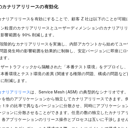
のカナリアリリースの有効化
カナリアリリースを有効にすることで、顧客 Z 社は以下のことが可能
ョン粒度のカナリアリリースとユーザーディメンションのカナリアリ
影響範囲を 90% 削減します。
段階的なカナリアリリースを実施し、内部アカウントから始めてユー
問題発生時の影響範囲を効果的に制御し、安定バージョンに即座にロ
ます。
ートラフィックから隔離された「本番テスト環境」をデプロイし、Test in
本番環境とテスト環境の差異 (関連する権限の問題、構成の問題など)
幅に削減します。
カナリアリリース
は、Service Mesh (ASM) の典型的なシナリ
ンを他のアプリケーションから独立してカナリアリリースできます。
を 1:9 の比率で異なるバージョンに分散させ、同時にアプリケーション 
ージョンに分散させることができます。任意の数の独立したカナリア
、各アプリケーションのリリース操作とプロセスは互いに干渉しませ