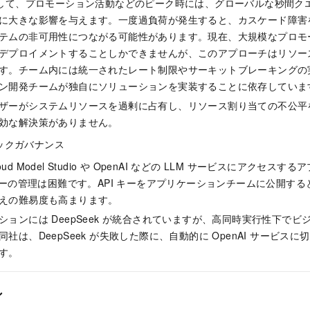
として、プロモーション活動などのピーク時には、グローバルな秒間クエリ
に大きな影響を与えます。一度過負荷が発生すると、カスケード障害
テムの非可用性につながる可能性があります。現在、大規模なプロモ
デプロイメントすることしかできませんが、このアプローチはリソー
す。チーム内には統一されたレート制限やサーキットブレーキングの
ン開発チームが独自にソリューションを実装することに依存していま
ザーがシステムリソースを過剰に占有し、リソース割り当ての不公平
効な解決策がありません。
ィックガバナンス
 Cloud Model Studio や OpenAI などの LLM サービスにアクセ
 キーの管理は困難です。API キーをアプリケーションチームに公開す
えの難易度も高まります。
ションには DeepSeek が統合されていますが、高同時実行性下で
同社は、DeepSeek が失敗した際に、自動的に OpenAI サービス
す。
ン