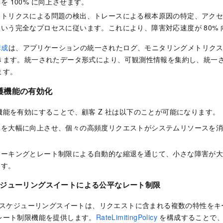
を 100% に向上させます。
メトリクスによる問題の検出、トレースによる根本原因の特定、アク
いう完全なプロセスに従います。これにより、障害対応速度が 80% 
構成
は、アプリケーションの統一されたログ、モニタリングメトリク
きます。統一されたデータ形式により、可観測性情報を集約し、統一
ます。
護機能の有効化
機能を有効にすることで、顧客 Z 社は以下のことが可能になります。
率を大幅に向上させ、個々の高頻度リクエストがシステムリソースを
レーキングとレート制限による自動的な縮退を通じて、小さな障害が
ます。
ジューリングスイートによる公平なレート制限
ックスケジューリングスイートは、リクエストに含まれる複数の特性を
レート制限機能を提供します。
RateLimitingPolicy
を構成することで、