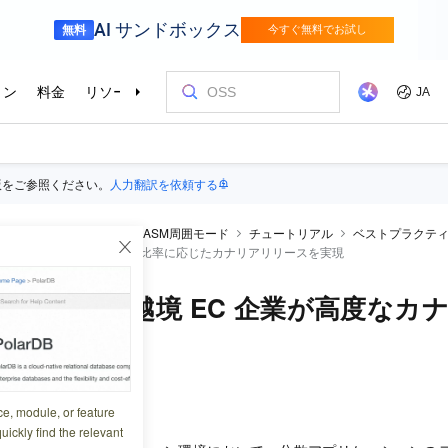
版をご参照ください。
人力翻訳を依頼する
ba Cloud Service Mesh
ASM周囲モード
チュートリアル
ベストプラクテ
大手越境 EC 企業がユーザー比率に応じたカナリアリリースを実現
活用し、大手越境 EC 企業が高度なカ
9:19:40
ce, module, or feature
uickly find the relevant