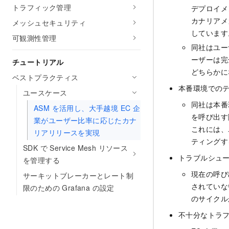
トラフィック管理
デプロイメ
カナリアメ
メッシュセキュリティ
しています
可観測性管理
同社はユー
ーザーは完
チュートリアル
どちらかに
ベストプラクティス
本番環境での
ユースケース
同社は本番
ASM を活用し、大手越境 EC 企
を呼び出す
業がユーザー比率に応じたカナ
これには、
リアリリースを実現
ティングす
SDK で Service Mesh リソース
トラブルシュ
を管理する
現在の呼び
サーキットブレーカーとレート制
されていな
限のための Grafana の設定
のサイクル
不十分なトラ