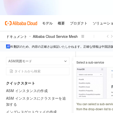
ドキュメント
Alibaba Cloud Service Mesh
AI 翻訳のため、内容の正確さは保証いたしかねます。正確な情報は中国語
Aliba
ホームページ
ASM周囲モード
Select a sub-service
ASM を活用し、
ASM を
クイックスタート
を実装
ASM インスタンスの作成
ASM インスタンスにクラスターを追
更新日時
2025-12-01 0
加する
You can select a sub-servi
from the drop-down list to q
イングレスゲートウェイの作成