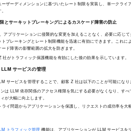
ユーザーディメンションに基づいたレート制限を実装し、単一クライ
す。
限とサーキットブレーキングによるカスケード障害の防止
ると、アプリケーションに侵襲的な変更を加えることなく、必要に応じ
ットブレーキングとレート制限機能を迅速に有効にできます。これに
ケード障害の影響範囲の拡大を防ぎます。
 Z 社がトラフィック保護機能を有効にした後の効果を示しています。
 LLM サービスの管理
 LLM サービスを管理することで、顧客 Z 社は以下のことが可能にな
ンは LLM 依存関係のアクセス権限を気にする必要がなくなり、す
ティが大幅に向上します。
リトライ問題からアプリケーションを保護し、リクエストの成功率を大
LLM トラフィック管理
機能は、アプリケーションが LLM サービス