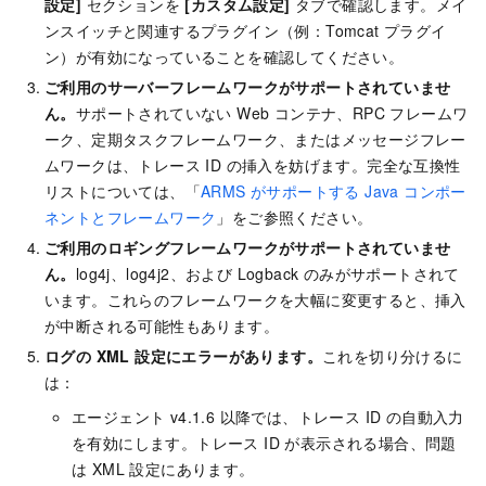
設定]
セクションを
[カスタム設定]
タブで確認します。メイ
ンスイッチと関連するプラグイン（例：Tomcat プラグイ
ン）が有効になっていることを確認してください。
ご利用のサーバーフレームワークがサポートされていませ
ん。
サポートされていない Web コンテナ、RPC フレームワ
ーク、定期タスクフレームワーク、またはメッセージフレー
ムワークは、トレース ID の挿入を妨げます。完全な互換性
リストについては、「
ARMS がサポートする Java コンポー
ネントとフレームワーク
」をご参照ください。
ご利用のロギングフレームワークがサポートされていませ
ん。
log4j、log4j2、および Logback のみがサポートされて
います。これらのフレームワークを大幅に変更すると、挿入
が中断される可能性もあります。
ログの XML 設定にエラーがあります。
これを切り分けるに
は：
エージェント v4.1.6 以降では、トレース ID の自動入力
を有効にします。トレース ID が表示される場合、問題
は XML 設定にあります。