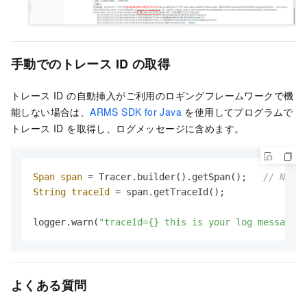
手動でのトレース ID の取得
トレース ID の自動挿入がご利用のロギングフレームワークで機
能しない場合は、
ARMS SDK for Java
を使用してプログラムで
トレース ID を取得し、ログメッセージに含めます。
Span
span
=
 Tracer.builder().getSpan();   
// No ne
String
traceId
=
 span.getTraceId();

logger.warn(
"traceId={} this is your log message"
,
よくある質問