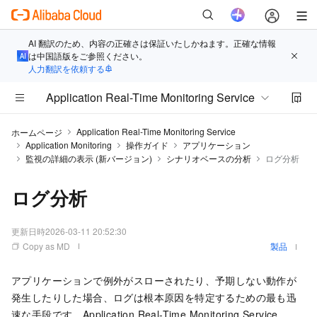
AI 翻訳のため、内容の正確さは保証いたしかねます。正確な情報
は中国語版をご参照ください。
人力翻訳を依頼する
Application Real-Time Monitoring Service
Application Real-Time Monitoring Service
ホームページ
Application Monitoring
操作ガイド
アプリケーション
監視の詳細の表示 (新バージョン)
シナリオベースの分析
ログ分析
ログ分析
更新日時
2026-03-11 20:52:30
Copy as MD
製品
アプリケーションで例外がスローされたり、予期しない動作が
発生したりした場合、ログは根本原因を特定するための最も迅
速な手段です。Application Real-Time Monitoring Service