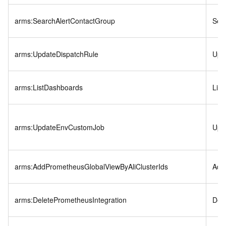
arms:SearchAlertContactGroup
Sea
arms:UpdateDispatchRule
Upd
arms:ListDashboards
Lis
arms:UpdateEnvCustomJob
Upd
arms:AddPrometheusGlobalViewByAliClusterIds
Add
arms:DeletePrometheusIntegration
Del