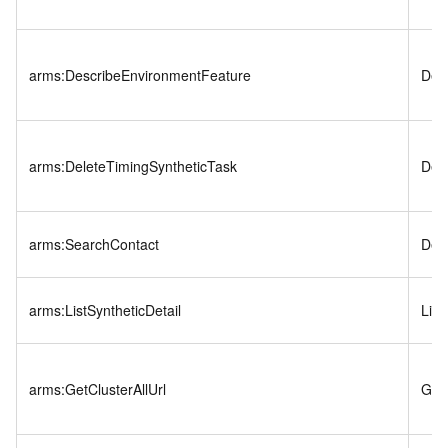
arms:DescribeEnvironmentFeature
Des
arms:DeleteTimingSyntheticTask
Del
arms:SearchContact
Des
arms:ListSyntheticDetail
List
arms:GetClusterAllUrl
GetC