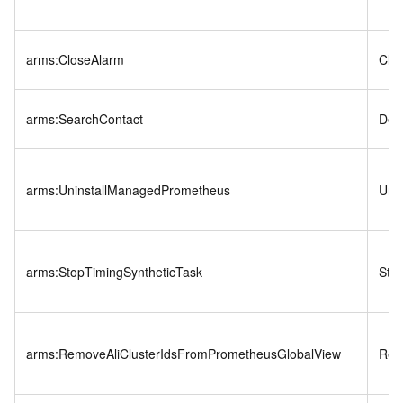
arms:CloseAlarm
Clo
arms:SearchContact
Des
arms:UninstallManagedPrometheus
Uni
arms:StopTimingSyntheticTask
Sto
arms:RemoveAliClusterIdsFromPrometheusGlobalView
Rem