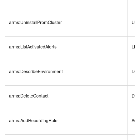
arms:UninstallPromCluster
Unin
arms:ListActivatedAlerts
List
arms:DescribeEnvironment
Des
arms:DeleteContact
Del
arms:AddRecordingRule
Add