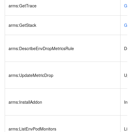
arms:GetTrace
Get
arms:GetStack
Get
arms:DescribeEnvDropMetricsRule
Des
arms:UpdateMetricDrop
Upd
arms:InstallAddon
Inst
arms:ListEnvPodMonitors
Lis