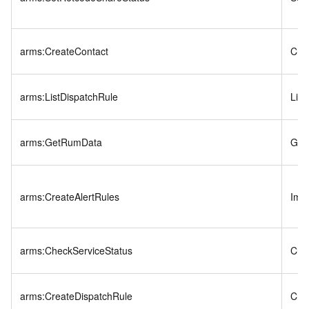
arms:CreateContact
Cre
arms:ListDispatchRule
List
arms:GetRumData
Get
arms:CreateAlertRules
Imp
arms:CheckServiceStatus
Che
arms:CreateDispatchRule
Cre