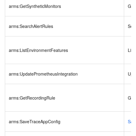
arms:GetSyntheticMonitors
Get
arms:SearchAlertRules
Sea
arms:ListEnvironmentFeatures
Lis
arms:UpdatePrometheusIntegration
Upd
arms:GetRecordingRule
Get
arms:SaveTraceAppConfig
Sav