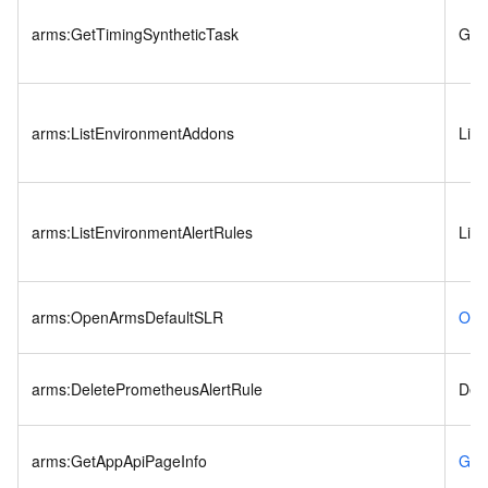
arms:GetTimingSyntheticTask
Get
arms:ListEnvironmentAddons
Lis
arms:ListEnvironmentAlertRules
List
arms:OpenArmsDefaultSLR
Ope
arms:DeletePrometheusAlertRule
Del
arms:GetAppApiPageInfo
Get