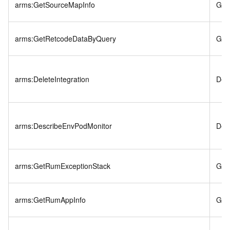
arms:GetSourceMapInfo
Get
arms:GetRetcodeDataByQuery
Get
arms:DeleteIntegration
Dele
arms:DescribeEnvPodMonitor
Des
arms:GetRumExceptionStack
Get
arms:GetRumAppInfo
Get