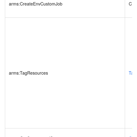
arms:CreateEnvCustomJob
Cre
arms:TagResources
Tag