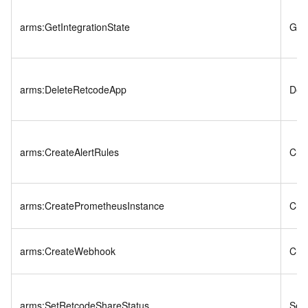
arms:GetIntegrationState
GetI
arms:DeleteRetcodeApp
Del
arms:CreateAlertRules
Cre
arms:CreatePrometheusInstance
Cre
arms:CreateWebhook
Cre
arms:SetRetcodeShareStatus
Set