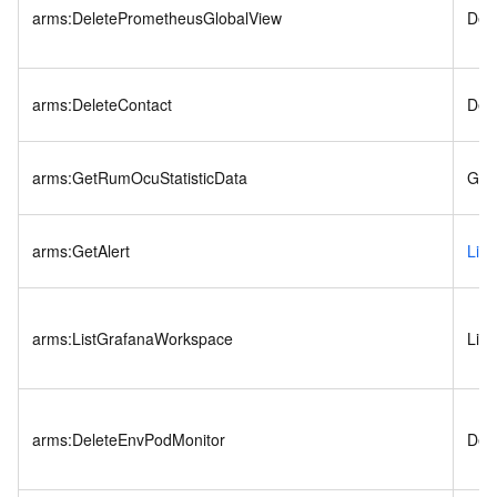
arms:DeletePrometheusGlobalView
Del
arms:DeleteContact
Del
arms:GetRumOcuStatisticData
Get
arms:GetAlert
List
arms:ListGrafanaWorkspace
Lis
arms:DeleteEnvPodMonitor
Del