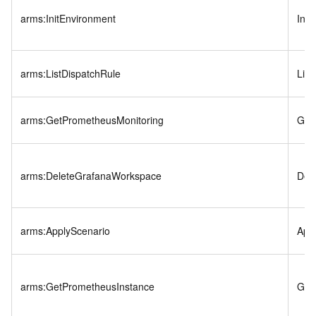
arms:InitEnvironment
Init
arms:ListDispatchRule
Lis
arms:GetPrometheusMonitoring
Get
arms:DeleteGrafanaWorkspace
Del
arms:ApplyScenario
App
arms:GetPrometheusInstance
Get