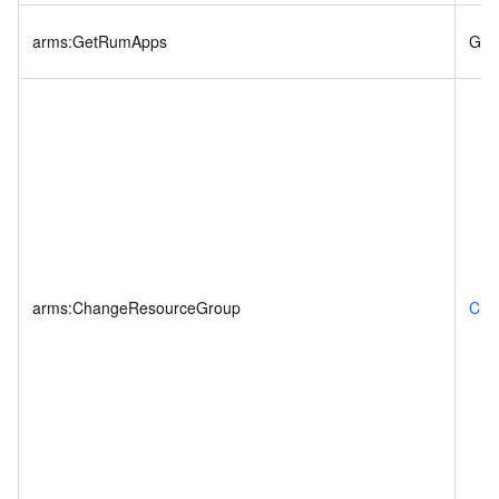
arms:GetRumApps
Get
arms:ChangeResourceGroup
Cha