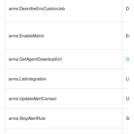
arms:DescribeEnvCustomJob
Des
arms:EnableMetric
Ena
arms:GetAgentDownloadUrl
Get
arms:ListIntegration
List
arms:UpdateAlertContact
Upd
arms:StopAlertRule
Stop