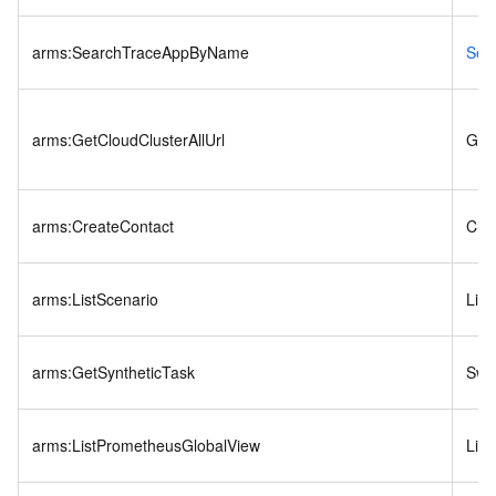
arms:SearchTraceAppByName
Sea
arms:GetCloudClusterAllUrl
GetC
arms:CreateContact
Cre
arms:ListScenario
List
arms:GetSyntheticTask
Swi
arms:ListPrometheusGlobalView
Lis