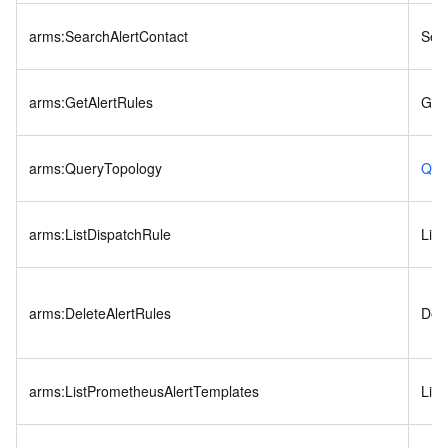
arms:SearchAlertContact
Sea
arms:GetAlertRules
Get
arms:QueryTopology
Que
arms:ListDispatchRule
List
arms:DeleteAlertRules
Dele
arms:ListPrometheusAlertTemplates
Lis