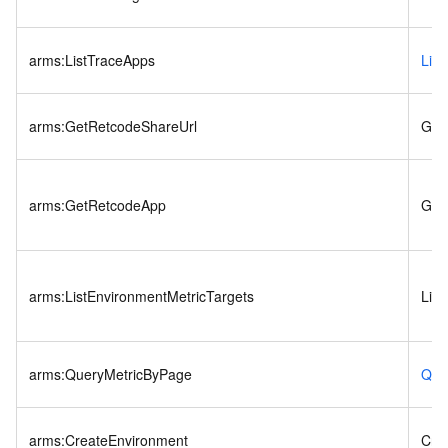
arms:ListTraceApps
Lis
arms:GetRetcodeShareUrl
Get
arms:GetRetcodeApp
Get
arms:ListEnvironmentMetricTargets
List
arms:QueryMetricByPage
Que
arms:CreateEnvironment
Cre