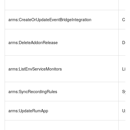
arms:CreateOrUpdateEventBridgeIntegration
Cre
arms:DeleteAddonRelease
Del
arms:ListEnvServiceMonitors
List
arms:SyncRecordingRules
Syn
arms:UpdateRumApp
Upd