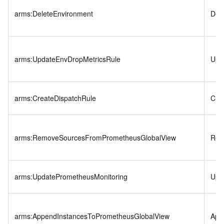
arms:DeleteEnvironment
Del
arms:UpdateEnvDropMetricsRule
Upd
arms:CreateDispatchRule
Crea
arms:RemoveSourcesFromPrometheusGlobalView
Rem
arms:UpdatePrometheusMonitoring
Upd
arms:AppendInstancesToPrometheusGlobalView
App