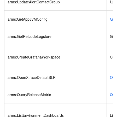
arms:UpdateAlertContactGroup
Upd
arms:GetAppJVMConfig
Get
arms:GetRetcodeLogstore
Get
arms:CreateGrafanaWorkspace
Cre
arms:OpenXtraceDefaultSLR
Ope
arms:QueryReleaseMetric
Que
arms:ListEnvironmentDashboards
Lis