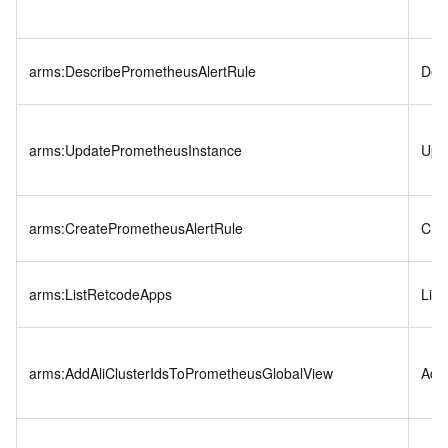
arms:DescribePrometheusAlertRule
Des
arms:UpdatePrometheusInstance
Upd
arms:CreatePrometheusAlertRule
Cre
arms:ListRetcodeApps
Lis
arms:AddAliClusterIdsToPrometheusGlobalView
Add