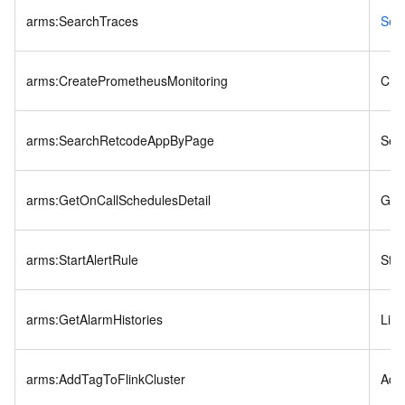
arms:SearchTraces
Sea
arms:CreatePrometheusMonitoring
Cre
arms:SearchRetcodeAppByPage
Sea
arms:GetOnCallSchedulesDetail
Get
arms:StartAlertRule
Star
arms:GetAlarmHistories
List
arms:AddTagToFlinkCluster
Add