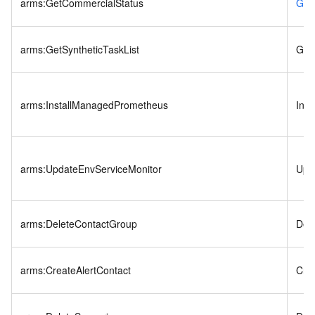
arms:GetCommercialStatus
Get
arms:GetSyntheticTaskList
GetS
arms:InstallManagedPrometheus
Ins
arms:UpdateEnvServiceMonitor
Upd
arms:DeleteContactGroup
Del
arms:CreateAlertContact
Crea