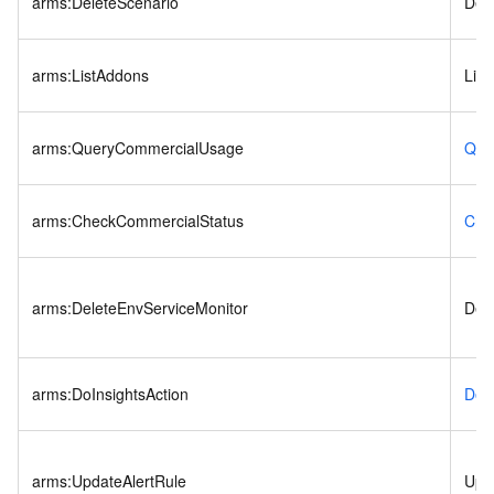
arms:DeleteScenario
Del
arms:ListAddons
Lis
arms:QueryCommercialUsage
Que
arms:CheckCommercialStatus
Che
arms:DeleteEnvServiceMonitor
Del
arms:DoInsightsAction
DoIn
arms:UpdateAlertRule
Upd