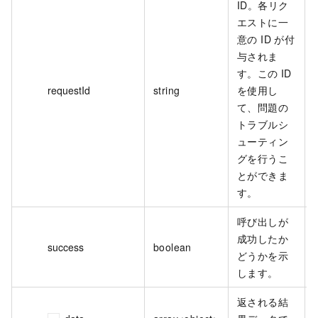
ID。各リク
エストに一
意の ID が付
与されま
す。この ID
requestId
string
を使用し
て、問題の
トラブルシ
ューティン
グを行うこ
とができま
す。
呼び出しが
成功したか
success
boolean
どうかを示
します。
返される結