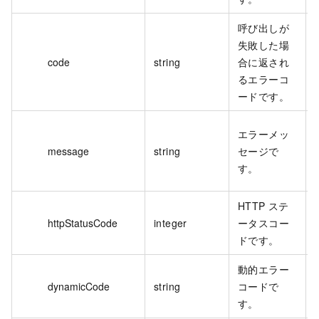
呼び出しが
失敗した場
code
string
合に返され
るエラーコ
ードです。
エラーメッ
message
string
セージで
す。
HTTP ステ
httpStatusCode
integer
ータスコー
ドです。
動的エラー
dynamicCode
string
コードで
す。