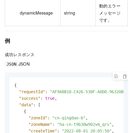
動的エラー
dynamicMessage
string
メッセージ
です。
例
成功レスポンス
JSON
JSON
{
"requestId"
:
"AF9A8B10-C426-530F-A0DD-96320B39**
"success"
:
true
,
"data"
:
[
{
"zoneId"
:
"cn-qingdao-b"
,
"zoneName"
:
"ha-cn-t9b30w902vm_qrs"
,
"createTime"
:
"2022-08-01 20:05:50"
,