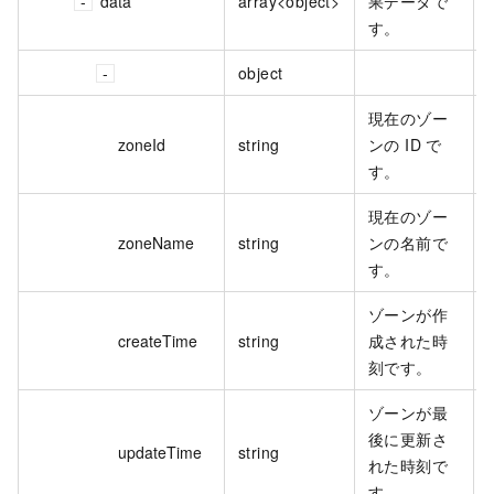
data
array<object>
果データで
す。
object
現在のゾー
zoneId
string
ンの ID で
す。
現在のゾー
zoneName
string
ンの名前で
す。
ゾーンが作
createTime
string
成された時
刻です。
ゾーンが最
後に更新さ
updateTime
string
れた時刻で
す。