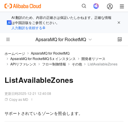
AI 翻訳のため、内容の正確さは保証いたしかねます。正確な情報
は中国語版をご参照ください。
人力翻訳を依頼する
ApsaraMQ for RocketMQ
ApsaraMQ for RocketMQ
ホームページ
ApsaraMQ for RocketMQ 5.x インスタンス
開発者リソース
APIリファレンス
フロー制御情報
その他
ListAvailableZones
ListAvailableZones
更新日時
2025-12-21 12:40:08
Copy as MD
サポートされているゾーンを照会します。