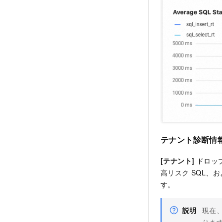
テナント
診断情
[テナント]
ドロップ
高リスク SQL、
す。
説明
現在、
りま