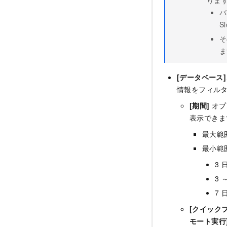
バ
S
そ
ま
[データベース]
情報をフィル
[期間]
オプ
表示できま
最大範
最小範
3
3
7
[クイック
モート実行