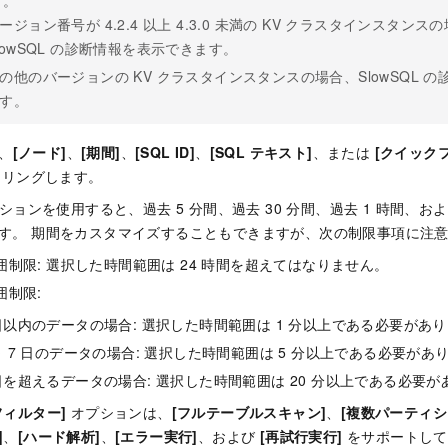
ージョン番号が 4.2.4 以上 4.3.0 未満の KV クラスタインスタンスの
lowSQL の診断情報を表示できます。
の他のバージョンの KV クラスタインスタンスの場合、SlowSQL 
す。
、
[ノード]
、
[期間]
、
[SQL ID]
、
[SQL テキスト]
、または
[クイック
タリングします。
ションを使用すると、過去 5 分間、過去 30 分間、過去 1 時間、お
す。 期間をカスタマイズすることもできますが、次の制限事項に注
囲制限: 選択した時間範囲は 24 時間を超えてはなりません。
囲制限:
 日以内のデータの場合: 選択した時間範囲は 1 分以上である必要があ
 ～ 7 日のデータの場合: 選択した時間範囲は 5 分以上である必要があ
 日を超えるデータの場合: 選択した時間範囲は 20 分以上である必要
フィルター]
オプションは、
[フルテーブルスキャン]
、
[複数パーティシ
]
、
[ハード解析]
、
[エラー実行]
、および
[再試行実行]
をサポートして