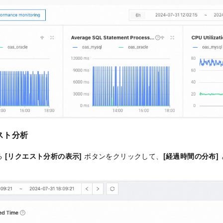
スト分析
る
[リクエスト分析の表示]
ボタンをクリックして、
[経過時間の分布]
。