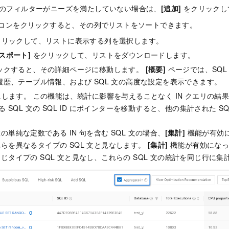
のフィルターがニーズを満たしていない場合は、
[追加]
をクリックし
コンをクリックすると、その列でリストをソートできます。
リックして、リストに表示する列を選択します。
スポート]
をクリックして、リストをダウンロードします。
リックすると、その詳細ページに移動します。
[概要]
ページでは、SQL
行履歴、テーブル情報、および SQL 文の高度な設定を表示できます。
します。 この機能は、統計に影響を与えることなく IN クエリの結
 SQL 文の SQL ID にポインターを移動すると、他の集計された SQL 
の単純な定数である IN 句を含む SQL 文の場合、
[集計]
機能が有効に
らを異なるタイプの SQL 文と見なします。
[集計]
機能が有効になっ
じタイプの SQL 文と見なし、これらの SQL 文の統計を同じ行に集