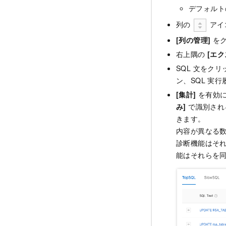
デフォルト
列の
アイ
[列の管理]
をク
右上隅の
[エク
SQL 文をク
ン、SQL 実
[集計]
を有効に
み]
で識別される
きます。
内容が異なる数
診断機能はそれ
能はそれらを同