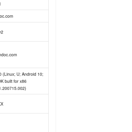
d
doc.com
v2
yundoc.com
0 (Linux; U; Android 10;
K built for x86
1.200715.002)
XX