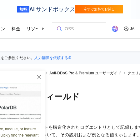
版をご参照ください。
人力翻訳を依頼する
-DDoS
Anti-DDoS Proxy
Anti-DDoS Pro & Premium ユーザーガイド
クエリ
るフィールド
に含まれるフィールド
0:49:33
Proxy は、各 HTTP リクエストを構造化されたログエントリとして記録
ce, module, or feature
すべてのフィールドについて、その説明および例となる値を示します
uickly find the relevant