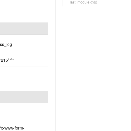
last_module の値
ss_log
215****
n/x-www-form-