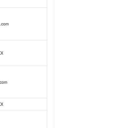
c.com
XX
ecom
XX