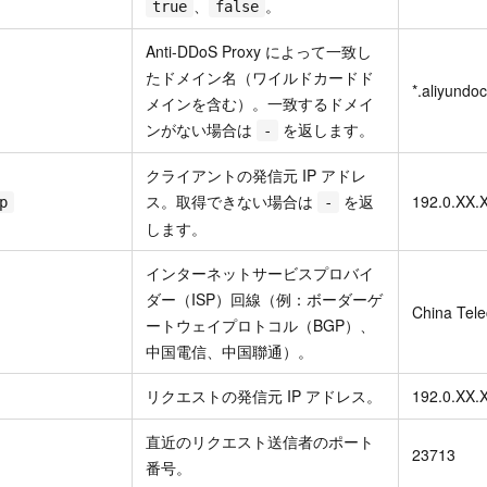
、
。
true
false
Anti-DDoS Proxy によって一致し
たドメイン名（ワイルドカードド
*.aliyundo
メインを含む）。一致するドメイ
ンがない場合は
を返します。
-
クライアントの発信元 IP アドレ
ス。取得できない場合は
を返
192.0.XX.
p
-
します。
インターネットサービスプロバイ
ダー（ISP）回線（例：ボーダーゲ
China Tel
ートウェイプロトコル（BGP）、
中国電信、中国聯通）。
リクエストの発信元 IP アドレス。
192.0.XX.
直近のリクエスト送信者のポート
23713
番号。