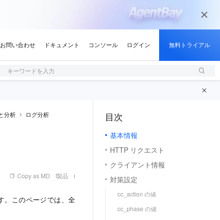
キーワードを入力
と分析
ログ分析
目次
（1, M）
基本情報
HTTP リクエスト
クライアント情報
Copy as MD
製品
対策設定
cc_action の値
します。このページでは、全
cc_phase の値
。