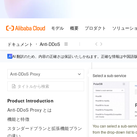
ドキュメント
Anti-DDoS
AI 翻訳のため、内容の正確さは保証いたしかねます。正確な情報は中国語
Anti
ホームページ
Anti-DDoS Proxy
Select a sub-service
全量ログに含まれ
全量ログ
Product Introduction
Anti-DDoS Proxy とは
更新日時
2026-04-01 0
機能と特徴
Anti-DDoS 
You can select a sub-servi
スタンダードプランと拡張機能プラン
量ログに含まれる
from the drop-down list to q
の違い