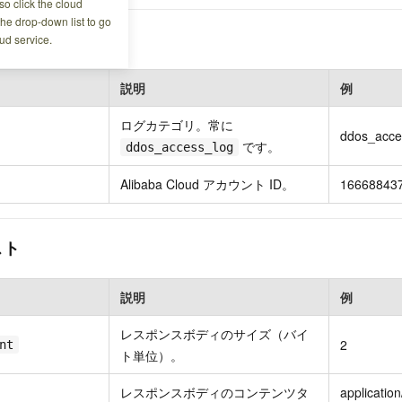
o click the cloud
the drop-down list to go
ud service.
説明
例
ログカテゴリ。常に
ddos_acce
です。
ddos_access_log
Alibaba Cloud アカウント ID。
166688437
スト
説明
例
レスポンスボディのサイズ（バイ
2
nt
ト単位）。
レスポンスボディのコンテンツタ
applicatio