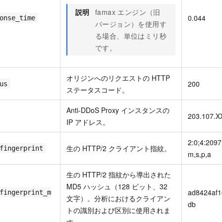
説明
famax エンジン（旧
0.044
onse_time
バージョン）を使用す
る場合、単位はミリ秒
です。
オリジンへのリクエストの HTTP
200
us
ステータスコード。
Anti-DDoS Proxy インスタンスの
203.107.X
IP アドレス。
2:0;4:209
生の HTTP/2 クライアント指紋。
fingerprint
m,s,p,a
生の HTTP/2 指紋から導出された
MD5 ハッシュ（128 ビット、32
ad8424af1
fingerprint_m
文字）。分析におけるクライアン
db
トの識別および区別に使用されま