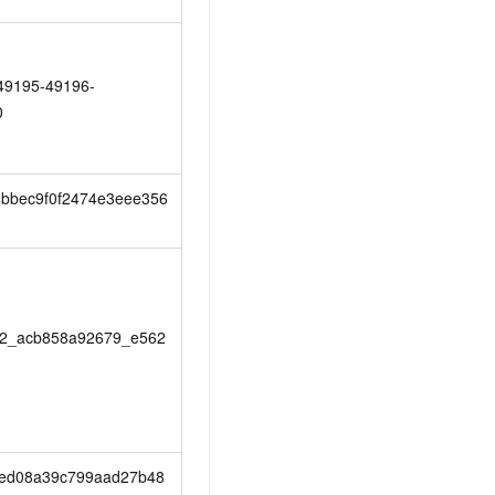
49195-49196-
0
bbec9f0f2474e3eee356
h2_acb858a92679_e562
6ed08a39c799aad27b48