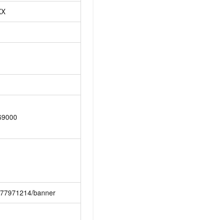
XX
69000
377971214/banner