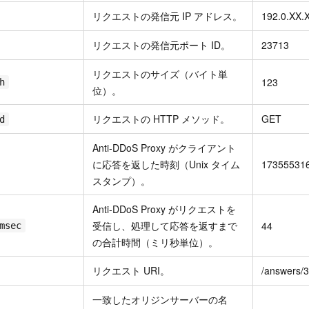
リクエストの発信元 IP アドレス。
192.0.XX.
リクエストの発信元ポート ID。
23713
リクエストのサイズ（バイト単
123
h
位）。
リクエストの HTTP メソッド。
GET
d
Anti-DDoS Proxy がクライアント
に応答を返した時刻（Unix タイム
17355531
スタンプ）。
Anti-DDoS Proxy がリクエストを
受信し、処理して応答を返すまで
44
msec
の合計時間（ミリ秒単位）。
リクエスト URI。
/answers/
一致したオリジンサーバーの名