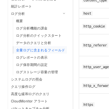
content_type
統計レポート
ログ分析
host
概要
http_cookie
ログ分析機能の課金
ログ分析のクイックスタート
データのクエリと分析
http_referer
全量ログに含まれるフィールド
ログレポートの表示
ログ保存期間の設定
http_user_age
ログストレージ容量の管理
システムログの照会
http_x_forwar
クエリ操作ログ
高度な緩和ログのクエリ
CloudMonitor アラート
https
パケットキャプチャ分析