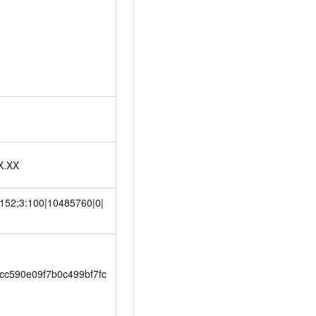
X.XX
7152;3:100|10485760|0|
cc590e09f7b0c499bf7fc