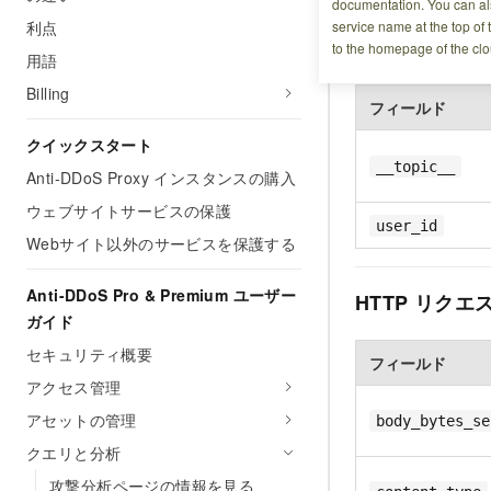
documentation. You can als
利点
service name at the top of 
基本情報
to the homepage of the clo
用語
Billing
フィールド
クイックスタート
__topic__
Anti-DDoS Proxy インスタンスの購入
ウェブサイトサービスの保護
user_id
Webサイト以外のサービスを保護する
Anti-DDoS Pro & Premium ユーザー
HTTP リクエ
ガイド
セキュリティ概要
フィールド
アクセス管理
アセットの管理
body_bytes_se
クエリと分析
攻撃分析ページの情報を見る