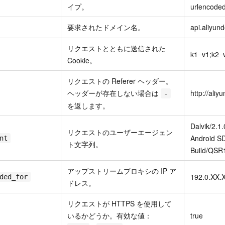
イプ。
urlencode
要求されたドメイン名。
api.aliyun
リクエストとともに送信された
k1=v1;k2=
Cookie。
リクエストの Referer ヘッダー。
ヘッダーが存在しない場合は
http://ali
-
を返します。
Dalvik/2.1.
リクエストのユーザーエージェン
Android SD
nt
ト文字列。
Build/QSR
アップストリームプロキシの IP ア
192.0.XX.
ded_for
ドレス。
リクエストが HTTPS を使用して
いるかどうか。有効な値：
true