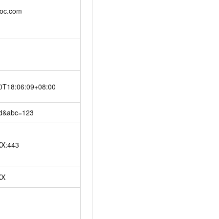
doc.com
0T18:06:09+08:00
d&abc=123
XX:443
XX