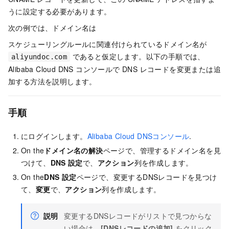
うに設定する必要があります。
次の例では、ドメイン名は
スケジューリングルールに関連付けられているドメイン名が
であると仮定します。以下の手順では、
aliyundoc.com
Alibaba Cloud DNS コンソールで DNS レコードを変更または追
加する方法を説明します。
手順
にログインします。
Alibaba Cloud DNSコンソール
.
On the
ドメイン名の解決
ページで、管理するドメイン名を見
つけて、
DNS
設定
で、
アクション
列を作成します。
On the
DNS
設定
ページで、変更するDNSレコードを見つけ
て、
変更
で、
アクション
列を作成します。
説明
変更するDNSレコードがリストで見つからな
い場合は、
[DNSレコードの追加]
をクリック