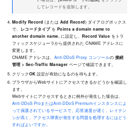
してレコードを追加します。
Modify Record
(または
Add Record
) ダイアログボックス
で、
レコードタイプ
を
Points a domain name to
another domain name.
に設定し、
Record Value
をトラ
フィックスケジューラから提供された CNAME アドレスに
変更します。
CNAME アドレスは、
Anti-DDoS Proxy コンソール
の
接続
管理
>
Sec-Traffic Manager
ページで確認できます。
クリック
OK
設定が有効になるのを待ちます。
ブラウザからWebサイトにアクセスできるかどうかを確認し
ます。
Webサイトにアクセスするときに例外が発生した場合は、
Anti-DDoS ProまたはAnti-DDoS Premiumインスタンスによ
って保護されているサービスで、応答速度が遅く、レイテン
シが高く、アクセス障害が発生する問題を処理するにはどう
すればよいですか。