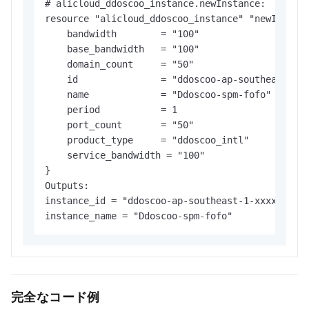
# alicloud_ddoscoo_instance.newInstance:

output
"instance_name"
 {

resource "alicloud_ddoscoo_instance" "newInstanc
  description = 
"The name of the Anti-DDoS Pro
    bandwidth        = "100"

  value       = var.ddoscoo_instance_name

    base_bandwidth   = "100"

}
    domain_count     = "50"

    id               = "ddoscoo-ap-southeast-1-x
    name             = "Ddoscoo-spm-fofo"

    period           = 1

    port_count       = "50"

    product_type     = "ddoscoo_intl"

    service_bandwidth = "100"

}

Outputs:

instance_id = "ddoscoo-ap-southeast-1-xxxxxxxxx"
instance_name = "Ddoscoo-spm-fofo"
完全なコード例