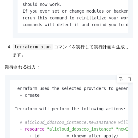
should now work.

  default     = 
"0"
If you ever set or change modules or backend co
rerun this command to reinitialize your working
# (必須) インスタンスのドメイン転送ルールの数。値は 
commands will detect it and remind you to do s
variable
"domain_count"
 {

  description = 
"Number of domains for the Ant
  type        = string

コマンドを実行して実行計画を生成し
  default     = 
"50"
# デフォルト値。
terraform plan
ます。
# サブスクリプション期間。
期待される出力：
variable
"period"
 {

  description = 
"Purchase period of the Anti-D
  type        = string

  default     = 
"1"
# デフォルト値。
Terraform used the selected providers to generate 
  + create

# プロダクトタイプ。
variable
"product_type"
 {

Terraform will perform the following actions:

  description = 
"Product type of the Anti-DDoS
  type        = string

# alicloud_ddoscoo_instance.newInstance will be 
  default     = 
"ddoscoo_intl"
# 中国本土以外のイ
  + 
resource
"alicloud_ddoscoo_instance"
"newInsta
      + id           = (known after apply)
