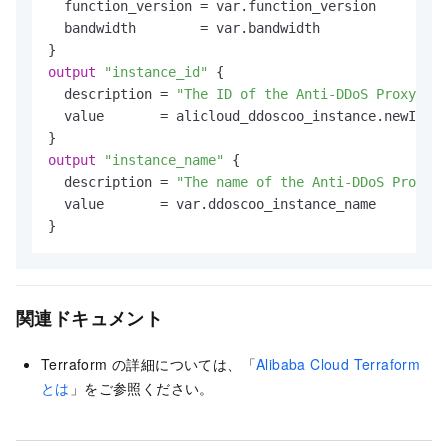
  function_version = var.function_version

  bandwidth        = var.bandwidth

output
"instance_id"
 {

  description = 
"The ID of the Anti-DDoS Proxy ins
  value       = alicloud_ddoscoo_instance.newInsta
output
"instance_name"
 {

  description = 
"The name of the Anti-DDoS Proxy i
  value       = var.ddoscoo_instance_name

}
関連ドキュメント
Terraform の詳細については、「
Alibaba Cloud Terraform
とは
」をご参照ください。