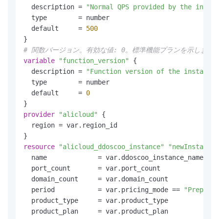
  description = 
"Normal QPS provided by the instan
  type        = number

  default     = 
500
# 関数バージョン。有効な値: 0。標準機能プランを示します
variable
"function_version"
 {

  description = 
"Function version of the instance,
  type        = number

  default     = 
0
provider
"alicloud"
 {

  region = var.region_id

resource
"alicloud_ddoscoo_instance"
"newInstance"
  name             = var.ddoscoo_instance_name

  port_count       = var.port_count

  domain_count     = var.domain_count

  period           = var.pricing_mode == 
"Prepaid"
  product_type     = var.product_type

  product_plan     = var.product_plan
