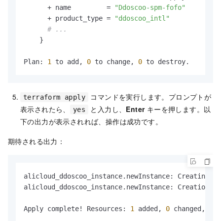
# 課金方法。
      + name         = 
"Ddoscoo-spm-fofo"
variable
"pricing_mode"
 {

      + product_type = 
"ddoscoo_intl"
  description = 
"Pricing mode of the Anti-DDoS
# ...
  type        = string

    }

  default     = 
"Postpaid"
# デフォルト値。
Plan: 
1
 to add, 
0
 to change, 
0
# インスタンスが提供するクリーン帯域幅。
variable
"bandwidth"
 {

  description = 
"Clean bandwidth provided by t
コマンドを実行します。プロンプトが
terraform apply
  type        = number

表示されたら、
と入力し、
Enter
キーを押します。以
yes
  default     = 
100
下の出力が表示されれば、操作は成功です。
# インスタンスが提供する秒間クエリ数 (QPS)。
期待される出力：
variable
"normal_qps"
 {

  description = 
"Normal QPS provided by the in
  type        = number

alicloud_ddoscoo_instance.newInstance: Creating...

  default     = 
500
alicloud_ddoscoo_instance.newInstance: Creation co
# 関数バージョン。有効な値: 0。標準機能プランを示し
Apply complete! Resources: 
1
 added, 
0
 changed, 
0
 d
variable
"function_version"
 {
