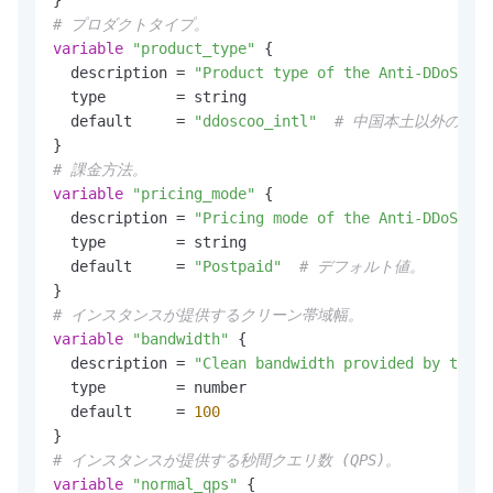
# プロダクトタイプ。
variable
"product_type"
 {

  description = 
"Product type of the Anti-DDoS Pro
  type        = string

  default     = 
"ddoscoo_intl"
# 中国本土以外のインス
# 課金方法。
variable
"pricing_mode"
 {

  description = 
"Pricing mode of the Anti-DDoS Pro
  type        = string

  default     = 
"Postpaid"
# デフォルト値。
# インスタンスが提供するクリーン帯域幅。
variable
"bandwidth"
 {

  description = 
"Clean bandwidth provided by the i
  type        = number

  default     = 
100
# インスタンスが提供する秒間クエリ数 (QPS)。
variable
"normal_qps"
 {
