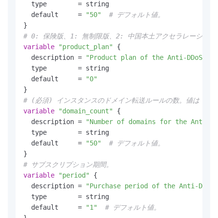
  type        = string

  default     = 
"50"
# デフォルト値。
# 0: 保険版、1: 無制限版、2: 中国本土アクセラレーション
variable
"product_plan"
 {

  description = 
"Product plan of the Anti-DDoS Pro
  type        = string

  default     = 
"0"
# (必須) インスタンスのドメイン転送ルールの数。値は 50
variable
"domain_count"
 {

  description = 
"Number of domains for the Anti-DD
  type        = string

  default     = 
"50"
# デフォルト値。
# サブスクリプション期間。
variable
"period"
 {

  description = 
"Purchase period of the Anti-DDoS 
  type        = string

  default     = 
"1"
# デフォルト値。