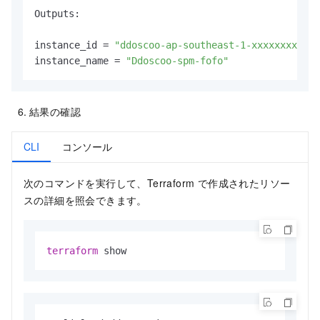
  description = 
"Function version of the insta
Outputs:

  type        = number

  default     = 
0
instance_id = 
"ddoscoo-ap-southeast-1-xxxxxxxxx"
instance_name = 
"Ddoscoo-spm-fofo"
provider
"alicloud"
 {

  region = var.region_id

結果の確認
resource
"alicloud_ddoscoo_instance"
"newInsta
  name             = var.ddoscoo_instance_name

  port_count       = var.port_count

CLI
コンソール
  domain_count     = var.domain_count

  period           = var.pricing_mode == 
"Prep
次のコマンドを実行して、Terraform で作成されたリソー
  product_type     = var.product_type

スの詳細を照会できます。
  product_plan     = var.product_plan

  function_version = var.function_version

  bandwidth        = var.bandwidth

terraform
 show
output
"instance_id"
 {

  description = 
"The ID of the Anti-DDoS Proxy
  value       = alicloud_ddoscoo_instance.newIn