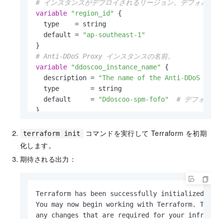
# インスタンスがデプロイされるリージョン。デフォルト値 "a
variable
"region_id"
 {

  type    = string

  default = 
"ap-southeast-1"
# Anti-DDoS Proxy インスタンスの名前。
variable
"ddoscoo_instance_name"
 {

  description = 
"The name of the Anti-DDoS Pro
  type        = string

  default     = 
"Ddoscoo-spm-fofo"
# デフォル
# (必須) インスタンスのポート転送ルールの数。値は 5
variable
"port_count"
 {

コマンドを実行して Terraform を初期
terraform init
  description = 
"Number of ports for the Anti-
化します。
  type        = string

期待される出力：
  default     = 
"50"
# デフォルト値。
# 0: 保険版、1: 無制限版、2: 中国本土アクセラレーシ
Terraform has been successfully initialized!

variable
"product_plan"
 {

You may now begin working with Terraform. Try 
  description = 
"Product plan of the Anti-DDoS
any changes that are required for your infrastr
  type        = string
