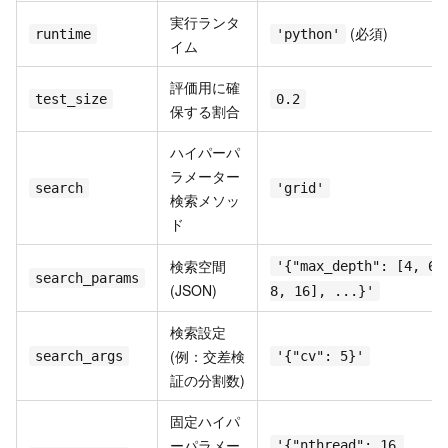
実行ランタ
(必須)
runtime
'python'
イム
評価用に確
test_size
0.2
保する割合
ハイパーパ
ラメーター
search
'grid'
検索メソッ
ド
検索空間
'{"max_depth": [4, 6,
search_params
(JSON)
8, 16], ...}'
検索設定
(例：交差検
search_args
'{"cv": 5}'
証の分割数)
固定ハイパ
ーパラメー
'{"nthread": 16,