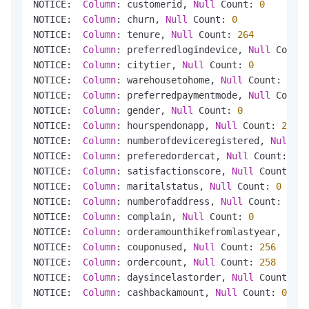
NOTICE:  
Column
: customerid, 
Null
 Count: 
0
NOTICE:  
Column
: churn, 
Null
 Count: 
0
NOTICE:  
Column
: tenure, 
Null
 Count: 
264
NOTICE:  
Column
: preferredlogindevice, 
Null
 Count:
NOTICE:  
Column
: citytier, 
Null
 Count: 
0
NOTICE:  
Column
: warehousetohome, 
Null
 Count: 
251
NOTICE:  
Column
: preferredpaymentmode, 
Null
 Count:
NOTICE:  
Column
: gender, 
Null
 Count: 
0
NOTICE:  
Column
: hourspendonapp, 
Null
 Count: 
255
NOTICE:  
Column
: numberofdeviceregistered, 
Null
 Co
NOTICE:  
Column
: preferedordercat, 
Null
 Count: 
0
NOTICE:  
Column
: satisfactionscore, 
Null
 Count: 
0
NOTICE:  
Column
: maritalstatus, 
Null
 Count: 
0
NOTICE:  
Column
: numberofaddress, 
Null
 Count: 
0
NOTICE:  
Column
: complain, 
Null
 Count: 
0
NOTICE:  
Column
: orderamounthikefromlastyear, 
Null
NOTICE:  
Column
: couponused, 
Null
 Count: 
256
NOTICE:  
Column
: ordercount, 
Null
 Count: 
258
NOTICE:  
Column
: daysincelastorder, 
Null
 Count: 
30
NOTICE:  
Column
: cashbackamount, 
Null
 Count: 
0