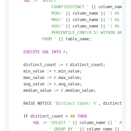
SQL
 :
=
'SELECT

                COUNT(DISTINCT '
||
 column_name 
||
                MIN('
||
 column_name 
||
') AS min_
                MAX('
||
 column_name 
||
') AS max_
                AVG('
||
 column_name 
||
') AS avg_
                PERCENTILE_CONT(0.5) WITHIN GROUP 
            FROM '
||
 table_name;

EXECUTE
SQL
INTO
 r;

    distinct_count :
=
 r.distinct_count;

    min_value :
=
 r.min_value;

    max_value :
=
 r.max_value;

    avg_value :
=
 r.avg_value;

    median_value :
=
 r.median_value;

    RAISE NOTICE 
'Distinct Count: %'
, distinct_cou
    IF distinct_count 
<
40
THEN
SQL
 :
=
'SELECT '
||
 column_name 
||
' AS co
' GROUP BY '
||
 column_name 
||
' OR