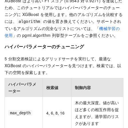
XGBoost はより高い F1 スコア (0.9543 対 0.9271) を達成した
ため、このチュートリアルではハイパーパラメーターのチュー
ニングに XGBoost を使用します。他のアルゴリズムを比較する
には、
の値を置き換えてください。サポートされ
algorithm
ているアルゴリズムの完全なリストについては、「
機械学習の
使用
」の pgml.algorithm 列挙型テーブルをご参照ください。
ハイパーパラメーターのチューニング
5 分割交差検証によるグリッドサーチを実行して、最適な
XGBoost のハイパーパラメーターを見つけます。検索では、以
下の空間を探索します。
ハイパーパラメ
検索値
制御内容
ーター
木の最大深度。値が高い
ほど多くの相互作用を捉
4, 6, 8, 16
max_depth
えますが、過学習のリス
クがあります