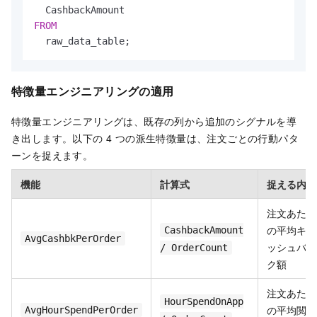
FROM
  raw_data_table;
特徴量エンジニアリングの適用
特徴量エンジニアリングは、既存の列から追加のシグナルを導
き出します。以下の 4 つの派生特徴量は、注文ごとの行動パタ
ーンを捉えます。
機能
計算式
捉える内容
注文あたり
の平均キャ
CashbackAmount
AvgCashbkPerOrder
ッシュバッ
/ OrderCount
ク額
注文あたり
HourSpendOnApp
の平均閲覧
AvgHourSpendPerOrder