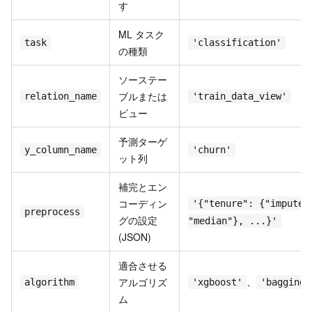
す
ML タスク
task
'classification'
の種類
ソーステー
ブルまたは
relation_name
'train_data_view'
ビュー
予測ターゲ
y_column_name
'churn'
ット列
補完とエン
コーディン
'{"tenure": {"impute"
preprocess
グの設定
"median"}, ...}'
(JSON)
適合させる
、
アルゴリズ
algorithm
'xgboost'
'bagging'
ム