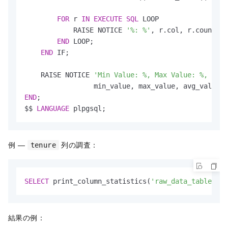
FOR
 r 
IN
EXECUTE
SQL
 LOOP

            RAISE NOTICE 
'%: %'
, r.col, r.count;

END
 LOOP;

END
 IF;

    RAISE NOTICE 
'Min Value: %, Max Value: %, Avg 
END
;

$$ 
LANGUAGE
 plpgsql;
例 —
列の調査：
tenure
SELECT
 print_column_statistics(
'raw_data_table'
, 
'
結果の例：