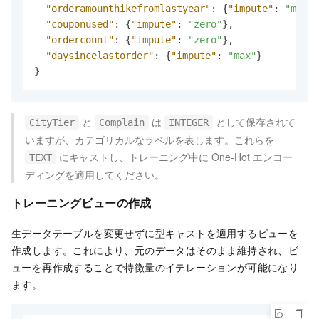
"orderamounthikefromlastyear"
:
{
"impute"
:
"mean"
"couponused"
:
{
"impute"
:
"zero"
}
,
"ordercount"
:
{
"impute"
:
"zero"
}
,
"daysincelastorder"
:
{
"impute"
:
"max"
}
}
と
は
として保存されて
CityTier
Complain
INTEGER
いますが、カテゴリカルなラベルを表します。これらを
にキャストし、トレーニング中に One-Hot エンコー
TEXT
ディングを適用してください。
トレーニングビューの作成
生データテーブルを変更せずに型キャストを適用するビューを
作成します。これにより、元のデータはそのまま維持され、ビ
ューを再作成することで特徴量のイテレーションが可能になり
ます。