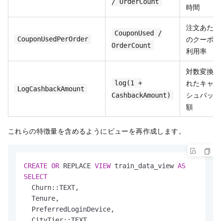
/ OrderCount
時間
注文あたり
CouponUsed /
のクーポン
CouponUsedPerOrder
OrderCount
利用率
対数変換さ
れたキャッ
log(1 +
LogCashbackAmount
シュバック
CashbackAmount)
額
これらの特徴量を含めるようにビューを再作成します。
CREATE
OR
 REPLACE 
VIEW
 train_data_view 
AS
SELECT
  Churn::TEXT,

  Tenure,

  PreferredLoginDevice,

  CityTier::TEXT,
