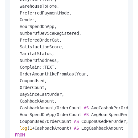
  WarehouseToHome,

  PreferredPaymentMode,

  Gender,

  HourSpendOnApp,

  NumberOfDeviceRegistered,

  PreferedOrderCat,

  SatisfactionScore,

  MaritalStatus,

  NumberOfAddress,

  Complain::TEXT,

  OrderAmountHikeFromlastYear,

  CouponUsed,

  OrderCount,

  DaySinceLastOrder,

  CashbackAmount,

  CashbackAmount
/
OrderCount 
AS
 AvgCashbkPerOrder,

  HourSpendOnApp
/
OrderCount 
AS
 AvgHourSpendPerOrde
  CouponUsed
/
OrderCount 
AS
 CouponUsedPerOrder,

log
(
1
+
CashbackAmount) 
AS
FROM