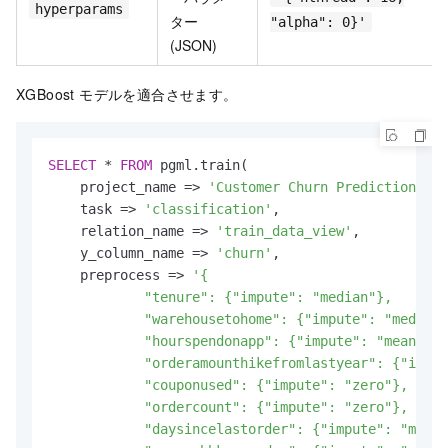
hyperparams
ター
"alpha": 0}'
(JSON)
XGBoost モデルを適合させます。
SELECT
*
FROM
 pgml.train(

    project_name 
=
>
'Customer Churn Prediction Pro
    task 
=
>
'classification'
,

    relation_name 
=
>
'train_data_view'
,

    y_column_name 
=
>
'churn'
,

    preprocess 
=
>
'{

            "tenure": {"impute": "median"},

            "warehousetohome": {"impute": "median"
            "hourspendonapp": {"impute": "mean"},

            "orderamounthikefromlastyear": {"imput
            "couponused": {"impute": "zero"},

            "ordercount": {"impute": "zero"},

            "daysincelastorder": {"impute": "max"}