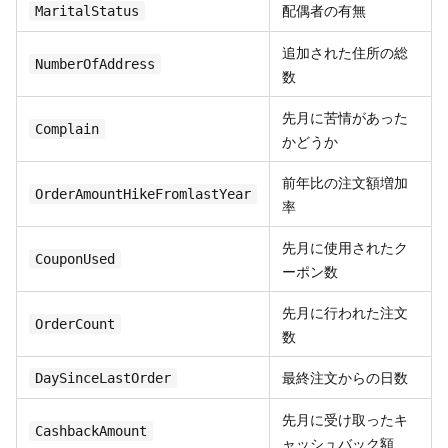
配偶者の有無
MaritalStatus
追加された住所の総
NumberOfAddress
数
先月に苦情があった
Complain
かどうか
前年比の注文額増加
OrderAmountHikeFromlastYear
率
先月に使用されたク
CouponUsed
ーポン数
先月に行われた注文
OrderCount
数
最終注文からの日数
DaySinceLastOrder
先月に受け取ったキ
CashbackAmount
ャッシュバック額