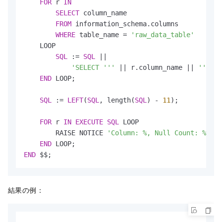
FOR
 r 
IN
SELECT
 column_name

FROM
 information_schema.columns

WHERE
 table_name 
=
'raw_data_table'
    LOOP

SQL
 :
=
SQL
||
'SELECT '''
||
 r.column_name 
||
''' AS
END
 LOOP;

SQL
 :
=
LEFT
(
SQL
, length(
SQL
) 
-
11
);

FOR
 r 
IN
EXECUTE
SQL
 LOOP

        RAISE NOTICE 
'Column: %, Null Count: %'
, r
END
END
 $$;
結果の例：