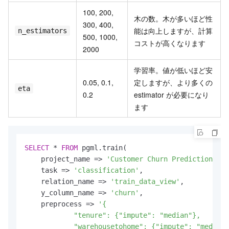
100, 200,
木の数。木が多いほど性
300, 400,
能は向上しますが、計算
n_estimators
500, 1000,
コストが高くなります
2000
学習率。値が低いほど安
0.05, 0.1,
定しますが、より多くの
eta
0.2
estimator が必要になり
ます
SELECT
*
FROM
 pgml.train(

    project_name 
=
>
'Customer Churn Prediction Pro
    task 
=
>
'classification'
,

    relation_name 
=
>
'train_data_view'
,

    y_column_name 
=
>
'churn'
,

    preprocess 
=
>
'{

            "tenure": {"impute": "median"},

            "warehousetohome": {"impute": "median"