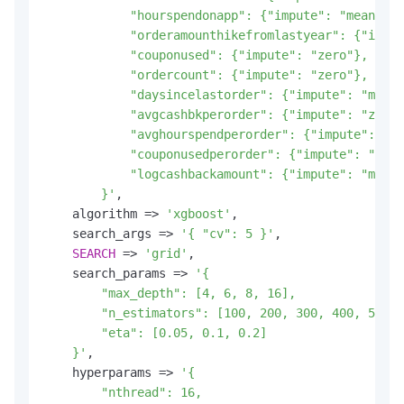
            "hourspendonapp": {"impute": "mean"},

            "orderamounthikefromlastyear": {"imput
            "couponused": {"impute": "zero"},

            "ordercount": {"impute": "zero"},

            "daysincelastorder": {"impute": "max"}
            "avgcashbkperorder": {"impute": "zero"
            "avghourspendperorder": {"impute": "ze
            "couponusedperorder": {"impute": "zero
            "logcashbackamount": {"impute": "min"}

        }'
,

    algorithm 
=
>
'xgboost'
,

    search_args 
=
>
'{ "cv": 5 }'
,

SEARCH
=
>
'grid'
,

    search_params 
=
>
'{

        "max_depth": [4, 6, 8, 16],

        "n_estimators": [100, 200, 300, 400, 500, 
        "eta": [0.05, 0.1, 0.2]

    }'
,

    hyperparams 
=
>
'{

        "nthread": 16,
