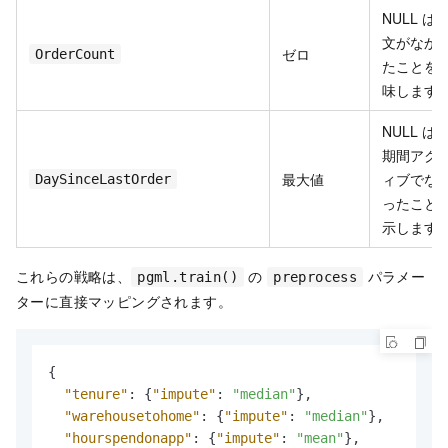
NULL は
文がなか
ゼロ
OrderCount
たことを
味します
NULL は
期間アク
最大値
ィブでな
DaySinceLastOrder
ったこと
示します
これらの戦略は、
の
パラメー
pgml.train()
preprocess
ターに直接マッピングされます。
{
"tenure"
:
{
"impute"
:
"median"
}
,
"warehousetohome"
:
{
"impute"
:
"median"
}
,
"hourspendonapp"
:
{
"impute"
:
"mean"
}
,