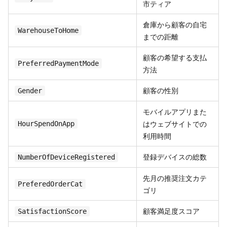
市ティア
倉庫から顧客の自宅
WarehouseToHome
までの距離
顧客の希望する支払
PreferredPaymentMode
方法
顧客の性別
Gender
モバイルアプリまた
はウェブサイトでの
HourSpendOnApp
利用時間
登録デバイスの総数
NumberOfDeviceRegistered
先月の推奨注文カテ
PreferedOrderCat
ゴリ
顧客満足度スコア
SatisfactionScore