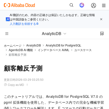
AI 翻訳のため、内容の正確さは保証いたしかねます。正確な情報
は中国語版をご参照ください。
人力翻訳を依頼する
AnalyticDB
AnalyticDB
AnalyticDB for PostgreSQL
ホームページ
AgenticDB AI 機能
インデータベース AI/ML
ユースケース
顧客離反予測
顧客離反予測
更新日時
2026-03-29 03:25:50
Copy as MD
このチュートリアルでは、AnalyticDB for PostgreSQL V7.0 の
pgml 拡張機能を使用した、データベース内での完全な機械学習
(ML) ワークフローを解説します。E コマースの行動データに基