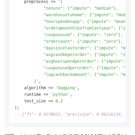
    preprocess 
=
>
'{

            "tenure": {"impute": "median"},

            "warehousetohome": {"impute": "median"
            "hourspendonapp": {"impute": "mean"},

            "orderamounthikefromlastyear": {"imput
            "couponused": {"impute": "zero"},

            "ordercount": {"impute": "zero"},

            "daysincelastorder": {"impute": "max"}
            "avgcashbkperorder": {"impute": "zero"
            "avghourspendperorder": {"impute": "ze
            "couponusedperorder": {"impute": "zero
            "logcashbackamount": {"impute": "min"}

        }'
,

    algorithm 
=
>
'bagging'
,

    runtime 
=
>
'python'
,

    test_size 
=
>
0.2
-- {"f1": 0.9270833, "precision": 0.96216214, "rec