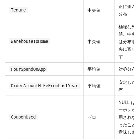
正に歪ん
中央値
Tenure
分布
極端な外
値。中央
中央値
は分布を
WarehouseToHome
央に寄せ
す
平均値
対称分布
HourSpendOnApp
安定した
平均値
OrderAmountHikeFromLastYear
布
NULL は
ーポンが
ゼロ
用されな
CouponUsed
ったこと
意味しま