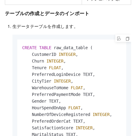
テーブルの作成とデータのインポート
生データテーブルを作成します。
CREATE
TABLE
 raw_data_table (

    CustomerID 
INTEGER
,

    Churn 
INTEGER
,

    Tenure 
FLOAT
,

    PreferredLoginDevice TEXT,

    CityTier 
INTEGER
,

    WarehouseToHome 
FLOAT
,

    PreferredPaymentMode TEXT,

    Gender TEXT,

    HourSpendOnApp 
FLOAT
,

    NumberOfDeviceRegistered 
INTEGER
,

    PreferedOrderCat TEXT,

    SatisfactionScore 
INTEGER
,

    MaritalStatus TEXT,
