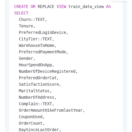
CREATE
OR
 REPLACE 
VIEW
 train_data_view 
AS
SELECT
  Churn::TEXT,

  Tenure,

  PreferredLoginDevice,

  CityTier::TEXT,

  WarehouseToHome,

  PreferredPaymentMode,

  Gender,

  HourSpendOnApp,

  NumberOfDeviceRegistered,

  PreferedOrderCat,

  SatisfactionScore,

  MaritalStatus,

  NumberOfAddress,

  Complain::TEXT,

  OrderAmountHikeFromlastYear,

  CouponUsed,

  OrderCount,

  DaySinceLastOrder,
