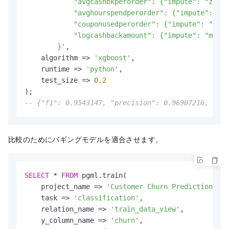
            "avgcashbkperorder": {"impute": "zero"
            "avghourspendperorder": {"impute": "ze
            "couponusedperorder": {"impute": "zero
            "logcashbackamount": {"impute": "min"}

        }'
,

    algorithm 
=
>
'xgboost'
,

    runtime 
=
>
'python'
,

    test_size 
=
>
0.2
-- {"f1": 0.9543147, "precision": 0.96907216, "rec
比較のためにバギングモデルを適合させます。
SELECT
*
FROM
 pgml.train(

    project_name 
=
>
'Customer Churn Prediction Pro
    task 
=
>
'classification'
,

    relation_name 
=
>
'train_data_view'
,

    y_column_name 
=
>
'churn'
,
