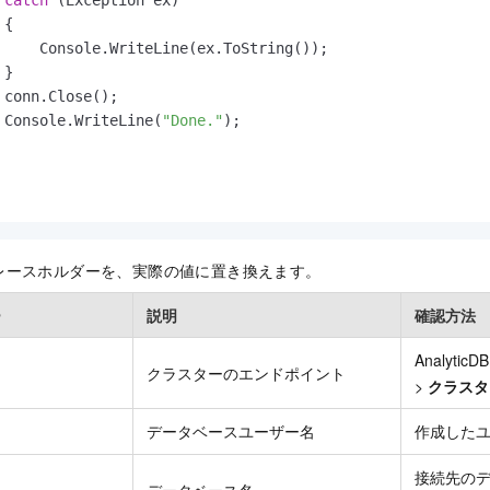
{

     Console.WriteLine(ex.ToString());

}

 conn.Close();

 Console.WriteLine(
"Done."
);

レースホルダーを、実際の値に置き換えます。
ー
説明
確認方法
Analytic
クラスターのエンドポイント
>
クラスタ
データベースユーザー名
作成した
接続先の
データベース名