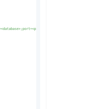
=<database>;port=<port>;password=<password>;SslMode=none