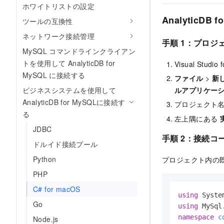
ホワイトリストの設定
AnalyticDB 
ツールの互換性
ネットワーク接続管理
手順 1：プロジ
MySQL コマンドラインクライアン
トを使用して AnalyticDB for
Visual Stud
MySQL に接続する
ファイル
>
新
ルアプリケー
ビジネスシステムを使用して
AnalyticDB for MySQLに接続す
プロジェクト
る
左上隅にある
JDBC
手順 2：接続コ
ドルイド接続プール
Python
プロジェクト内の
PHP
C# for macOS
using
Go
using
namespace
c
Node.js