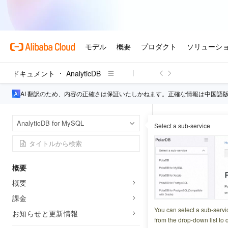
ドキュメント
AnalyticDB
AI 翻訳のため、内容の正確さは保証いたしかねます。正確な情報は中国語
Analy
ホームページ
AnalyticDB for MySQL
Select a sub-service
ビジネスシステムを使用
C# for m
概要
概要
更新日時
2026-03-29 0
課金
macOS マシンから、C
You can select a sub-servi
お知らせと更新情報
す。
from the drop-down list to q