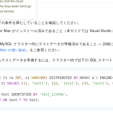
o click the cloud
the drop-down list to go
ud service.
下の条件を満たしていることを確認してください。
dio for Mac がインストール済みであること（本ガイドでは Visual Studio 
DB for MySQL クラスター内にテストデータが準備済みであること — 詳
dition の使い始め
」をご参照ください。
テストデータを準備するには、クラスター内で以下の SQL ステー
E
 t1 (a 
INT
, s1 
VARCHAR
) DISTRIBUTED 
BY
 HASH(`a`) ENGINE
 t1 
VALUES
 (
11
, 
'test1'
), (
22
, 
'test2'
), (
33
, 
'test3'
), 
 test IDENTIFIED 
BY
'test_123456'
T
ON
 test.
*
TO
 test;