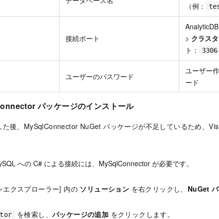
（例：
te
Analytic
接続ポート
>
クラスタ
ト：
3306
ユーザー
ユーザーのパスワード
ード
lConnector パッケージのインストール
、MySqlConnector NuGet パッケージが不足しているため、Visua
or MySQL への C# による接続には、MySqlConnector が必要です。
ンエクスプローラー] 内の
ソリューション
を右クリックし、
NuGet
を検索し、
パッケージの追加
をクリックします。
tor