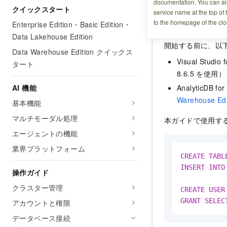
documentation. You can als
クイックスタート
service name at the top of 
前提条件
to the homepage of the clo
Enterprise Edition・Basic Edition・
Data Lakehouse Edition
開始する前に、以
Data Warehouse Edition クイックス
Visual Stu
タート
8.6.5 を使用）
AI 機能
Analytic
Warehouse E
基本機能
マルチモーダル処理
本ガイドで使用する
エージェントの機能
業界プラットフォーム
CREATE
TABL
INSERT
INTO
操作ガイド
クラスター管理
CREATE
USER
GRANT
SELEC
アカウントと権限
データベース接続