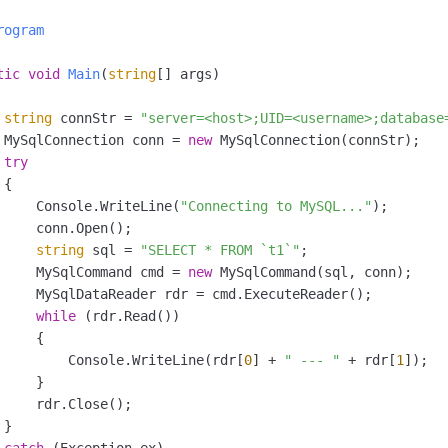
rogram
tic
void
Main
(
string
[] args
)
string
 connStr = 
"server=<host>;UID=<username>;database
 MySqlConnection conn = 
new
 MySqlConnection(connStr);

try
{

     Console.WriteLine(
"Connecting to MySQL..."
);

     conn.Open();

string
 sql = 
"SELECT * FROM `t1`"
;

     MySqlCommand cmd = 
new
 MySqlCommand(sql, conn);

     MySqlDataReader rdr = cmd.ExecuteReader();

while
 (rdr.Read())

    {

         Console.WriteLine(rdr[
0
] + 
" --- "
 + rdr[
1
]);

    }

     rdr.Close();

}

catch
 (Exception ex)
