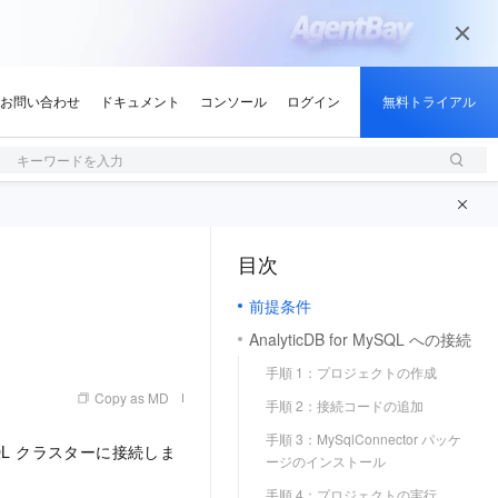
キーワードを入力
目次
（1, M）
前提条件
AnalyticDB for MySQL への接続
手順 1：プロジェクトの作成
Copy as MD
手順 2：接続コードの追加
手順 3：MySqlConnector パッケ
 MySQL クラスターに接続しま
ージのインストール
手順 4：プロジェクトの実行