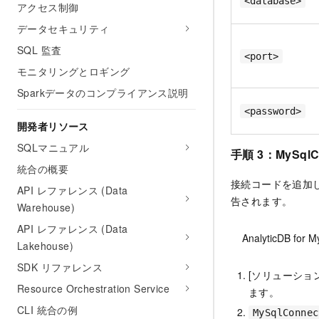
<database>
アクセス制御
データセキュリティ
SQL 監査
<port>
モニタリングとロギング
Sparkデータのコンプライアンス説明
<password>
開発者リソース
SQLマニュアル
手順 3：MySq
統合の概要
接続コードを追加した後
API レファレンス (Data
告されます。
Warehouse)
API レファレンス (Data
AnalyticDB f
Lakehouse)
SDK リファレンス
[ソリューショ
Resource Orchestration Service
ます。
CLI 統合の例
MySqlConnec