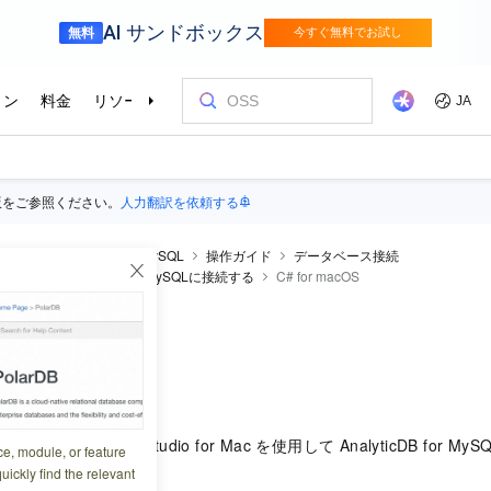
版をご参照ください。
人力翻訳を依頼する
ticDB
AnalyticDB for MySQL
操作ガイド
データベース接続
してAnalyticDB for MySQLに接続する
C# for macOS
acOS
2:44:36
# および Visual Studio for Mac を使用して AnalyticDB for
ce, module, or feature
uickly find the relevant