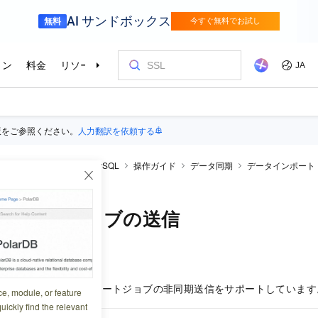
版をご参照ください。
人力翻訳を依頼する
ticDB
AnalyticDB for MySQL
操作ガイド
データ同期
データインポート
ジョブの送信
ンポートジョブの送信
0:07:36
ySQL
は、データインポートジョブの非同期送信をサポートしています
ce, module, or feature
uickly find the relevant