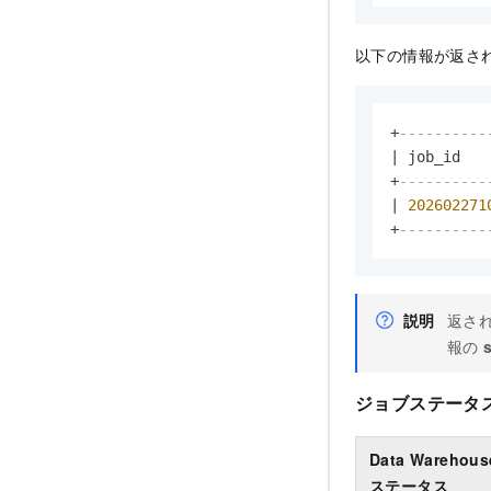
以下の情報が返さ
+
----------
|
 job_id   
+
----------
|
202602271
+
----------
説明
返され
報の
ジョブステータ
Data Warehous
ステータス