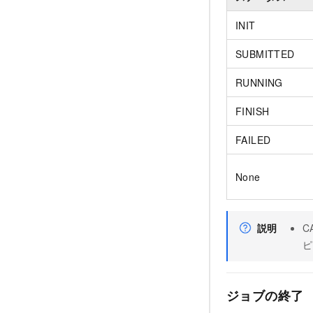
INIT
SUBMITTED
RUNNING
FINISH
FAILED
None
説明
C
ピ
ジョブの終了