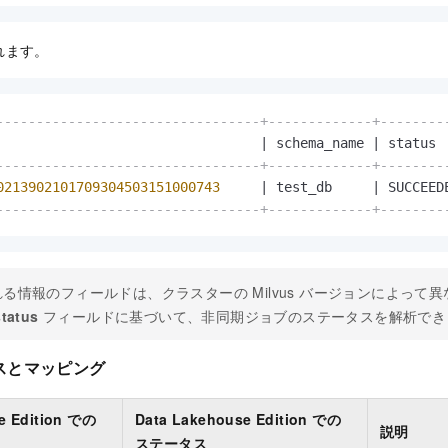
れます。
---------------------------------+-------------+--------
                                 
|
 schema_name 
|
 status 
---------------------------------+-------------+--------
0213902101709304503151000743
|
 test_db     
|
 SUCCEED
---------------------------------+-------------+--------
る情報のフィールドは、クラスターの Milvus バージョンによって
status
フィールドに基づいて、非同期ジョブのステータスを解析でき
スとマッピング
e Edition での
Data Lakehouse Edition での
説明
ステータス