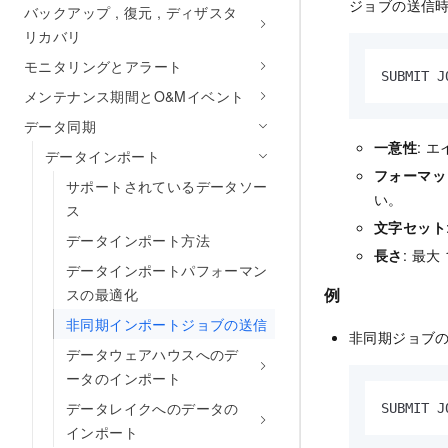
ジョブの送信
バックアップ , 復元 , ディザスタ
リカバリ
モニタリングとアラート
SUBMIT J
メンテナンス期間とO&Mイベント
データ同期
一意性
: 
データインポート
フォーマッ
サポートされているデータソー
い。
ス
文字セット
データインポート方法
長さ
: 最大
データインポートパフォーマン
例
スの最適化
非同期インポートジョブの送信
非同期ジョブ
データウェアハウスへのデ
ータのインポート
データレイクへのデータの
SUBMIT J
インポート