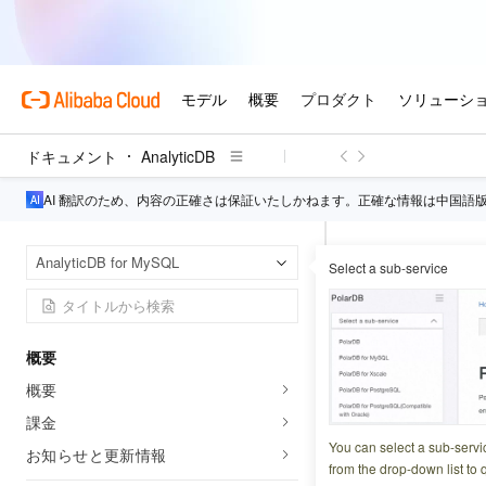
ドキュメント
AnalyticDB
AI 翻訳のため、内容の正確さは保証いたしかねます。正確な情報は中国語
Analy
ホームページ
AnalyticDB for MySQL
Select a sub-service
非同期インポート
非同期イ
概要
概要
更新日時
2026-03-02 2
課金
AnalyticDB for M
You can select a sub-servi
お知らせと更新情報
from the drop-down list to q