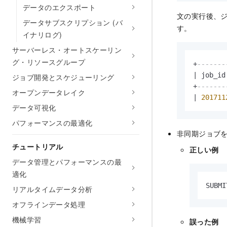
データのエクスポート
文の実行後、ジ
データサブスクリプション (バ
す。
イナリログ)
サーバーレス・オートスケーリン
グ・リソースグループ
+
-------
|
 job_id
ジョブ開発とスケジューリング
+
-------
オープンデータレイク
|
201711
データ可視化
パフォーマンスの最適化
非同期ジョブ
チュートリアル
正しい例
データ管理とパフォーマンスの最
適化
SUBMI
リアルタイムデータ分析
オフラインデータ処理
機械学習
誤った例