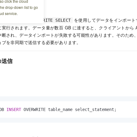
o click the cloud
the drop-down list to go
ud service.
たは
を使用してデータをインポート
INSERT OVERWRITE SELECT
に実行されます。データ量が数百 GB に達すると、クライアントから
中断され、データインポートが失敗する可能性があります。そのため
ョブを非同期で送信する必要があります。
の送信
OB 
INSERT
 OVERWRITE table_name select_statement;