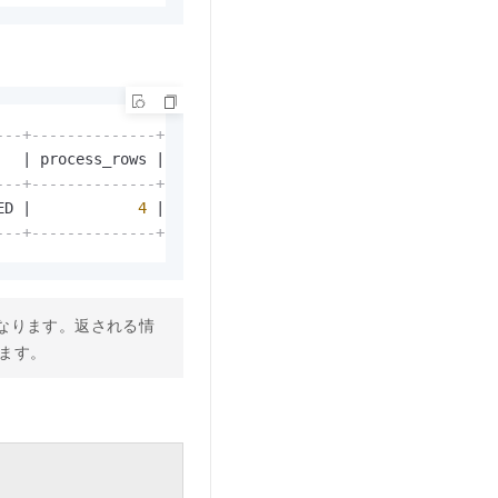
---+--------------+-----------+----------+--------------
   
|
 process_rows 
|
 fail_rows 
|
 fail_msg 
|
 create_time  
---+--------------+-----------+----------+--------------
ED 
|
4
|
0
|
NULL
|
2026
-02
-27
10
---+--------------+-----------+----------+--------------
異なります。返される情
ます。