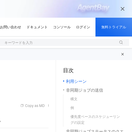
キーワードを入力
目次
（1, M）
利用シーン
非同期ジョブの送信
構文
Copy as MD
例
優先度ベースのスケジューリン
。
グの設定
非同期ジョブステータスのクエ