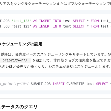
リアスをシングルクォーテーションまたはダブルクォーテーションで
T JOB 
'test_123'
AS
INSERT
INTO
 test 
SELECT
*
FROM
 test_
T JOB "test_123" 
AS
INSERT
INTO
 test 
SELECT
*
FROM
 test_
スケジューリングの設定
.3.6 以降は、優先度ベースのスケジューリングをサポートしています。S
を追加して、非同期ジョブの優先度を指定できま
b_priority=n*/
値が大きいほど優先度が高くなり、システムが最初にスケジュールします
b_priority=10*/
 SUBMIT JOB 
INSERT
 OVERWRITE test 
SELECT
ステータスのクエリ