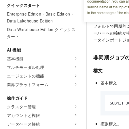
documentation. You can als
利用シーン
クイックスタート
service name at the top of 
to the homepage of the clo
Enterprise Edition・Basic Edition・
ま
INSERT INTO
Data Lakehouse Edition
フォルトで同期的
Data Warehouse Edition クイックス
ーバーへの接続が
タート
ータインポートジ
AI 機能
非同期ジョブ
基本機能
マルチモーダル処理
構文
エージェントの機能
基本構文
業界プラットフォーム
操作ガイド
SUBMIT J
クラスター管理
アカウントと権限
拡張構文。
データベース接続