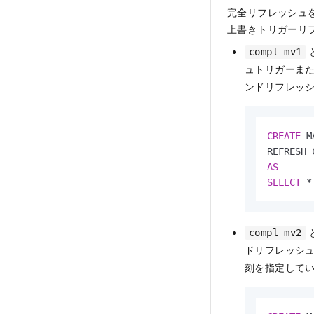
完全リフレッシュ
上書きトリガーリ
compl_mv1
ュトリガーま
ンドリフレッ
CREATE
 M
AS
SELECT
*
compl_mv2
ドリフレッシ
刻を指定してい