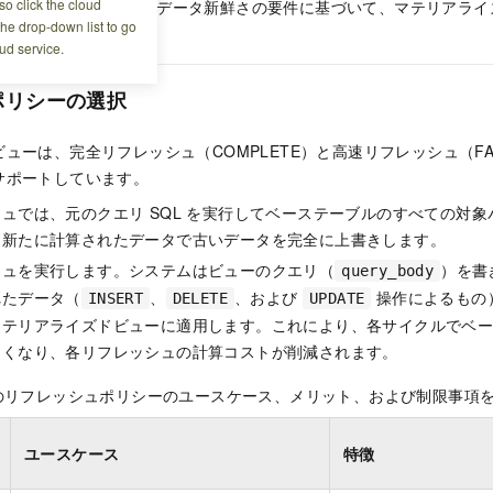
o click the cloud
uery_body）、およびデータ新鮮さの要件に基づいて、マテリアラ
the drop-down list to go
できます。
ud service.
ポリシーの選択
ューは、完全リフレッシュ（COMPLETE）と高速リフレッシュ（FAS
サポートしています。
ュでは、元のクエリ SQL を実行してベーステーブルのすべての対
、新たに計算されたデータで古いデータを完全に上書きします。
シュを実行します。システムはビューのクエリ（
）を書
query_body
れたデータ（
、
、および
操作によるもの
INSERT
DELETE
UPDATE
マテリアライズドビューに適用します。これにより、各サイクルでベ
なくなり、各リフレッシュの計算コストが削減されます。
類のリフレッシュポリシーのユースケース、メリット、および制限事項
ユースケース
特徴