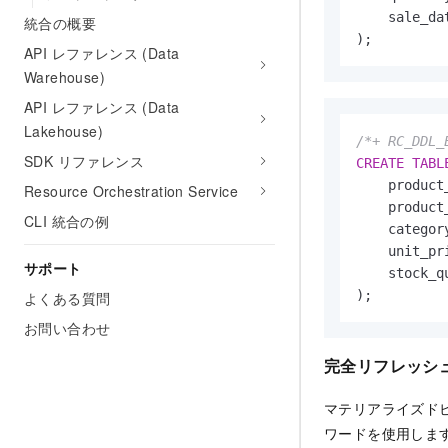
    sale_da
統合の概要
);
API レファレンス (Data
Warehouse)
API レファレンス (Data
Lakehouse)
/*+ RC_DDL_
SDK リファレンス
CREATE
TABL
    product
Resource Orchestration Service
    product
CLI 統合の例
    categor
    unit_pr
サポート
    stock_q
);
よくある質問
お問い合わせ
完全リフレッシ
マテリアライズド
ワードを使用しま