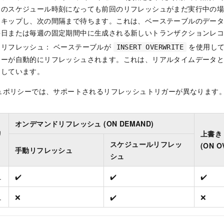
ュのスケジュール時刻になっても前回のリフレッシュがまだ実行中の
スキップし、次の間隔まで待ちます。これは、ベーステーブルのデー
毎日または毎週の固定期間中に生成される新しいトランザクションレ
ーリフレッシュ： ベーステーブルが
を使用して
INSERT OVERWRITE
ューが自動的にリフレッシュされます。これは、リアルタイムデータ
適しています。
ュポリシーでは、サポートされるリフレッシュトリガーが異なります
オンデマンドリフレッシュ (ON DEMAND)
リ
上書き
スケジュールリフレッ
(ON O
手動リフレッシュ
シュ
ュ
✔️
✔️
✔️
ュ
❌
✔️
❌