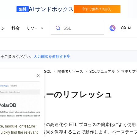
版をご参照ください。
人力翻訳を依頼する
ticDB
AnalyticDB for MySQL
開発者リソース
SQLマニュアル
マテリア
ビューのリフレッシュ
ライズドビューのリフレッシュ
0:53:18
ューは、複雑なクエリの高速化や ETL プロセスの簡素化によく使
ce, module, or feature
を事前に計算し、その結果を保存することで動作します。ベーステー
uickly find the relevant