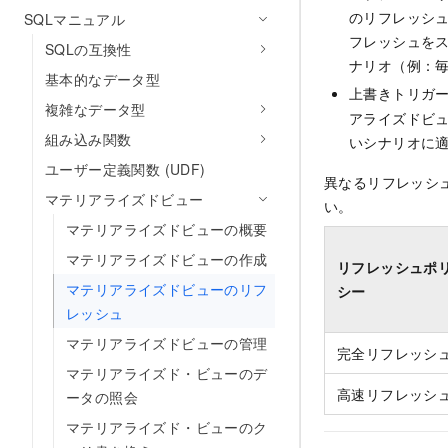
のリフレッシ
SQLマニュアル
フレッシュを
SQLの互換性
ナリオ（例：
基本的なデータ型
上書きトリガ
複雑なデータ型
アライズドビ
組み込み関数
いシナリオに
ユーザー定義関数 (UDF)
異なるリフレッシ
マテリアライズドビュー
い。
マテリアライズドビューの概要
マテリアライズドビューの作成
リフレッシュポ
マテリアライズドビューのリフ
シー
レッシュ
マテリアライズドビューの管理
完全リフレッシ
マテリアライズド・ビューのデ
高速リフレッシ
ータの照会
マテリアライズド・ビューのク