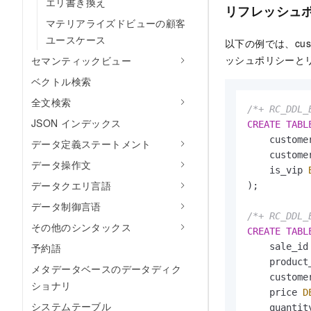
エリ書き換え
リフレッシュ
マテリアライズドビューの顧客
ユースケース
以下の例では、cus
ッシュポリシーと
セマンティックビュー
ベクトル検索
全文検索
/*+ RC_DDL_
JSON インデックス
CREATE
TABL
    custome
データ定義ステートメント
    custome
データ操作文
    is_vip 
データクエリ言語
);

データ制御言语
/*+ RC_DDL_
その他のシンタックス
CREATE
TABL
予約語
    sale_id
    product
メタデータベースのデータディク
    custome
ショナリ
    price 
D
システムテーブル
    quantit