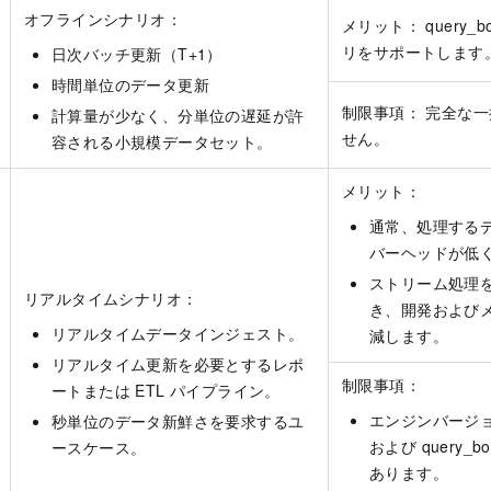
オフラインシナリオ：
メリット： query_b
リをサポートします
日次バッチ更新（T+1）
時間単位のデータ更新
制限事項： 完全な
計算量が少なく、分単位の遅延が許
せん。
容される小規模データセット。
メリット：
通常、処理する
バーヘッドが低
ストリーム処理
リアルタイムシナリオ：
き、開発および
リアルタイムデータインジェスト。
減します。
リアルタイム更新を必要とするレポ
制限事項：
ートまたは ETL パイプライン。
エンジンバージ
秒単位のデータ新鮮さを要求するユ
および query_b
ースケース。
あります。