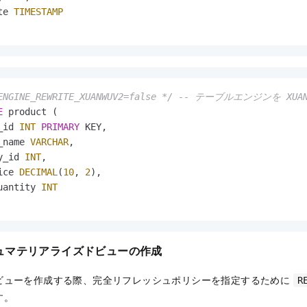
te 
TIMESTAMP
ENGINE_REWRITE_XUANWUV2=false */
-- テーブルエンジンを XUA
E
 product (

_id 
INT
PRIMARY
 KEY,

_name 
VARCHAR
,

y_id 
INT
,

ice 
DECIMAL
(
10
, 
2
),

uantity 
INT
ュマテリアライズドビューの作成
ビューを作成する際、完全リフレッシュポリシーを指定するために
R
す。