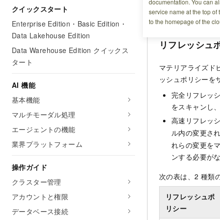
documentation. You can als
クエリの計算量（q
クイックスタート
service name at the top of 
ュポリシーを定義
to the homepage of the clo
Enterprise Edition・Basic Edition・
Data Lakehouse Edition
リフレッシュ
Data Warehouse Edition クイックス
タート
マテリアライズドビ
ッシュポリシーを
AI 機能
完全リフレッシ
基本機能
をスキャンし
マルチモーダル処理
高速リフレッ
エージェントの機能
ル内の変更さ
業界プラットフォーム
れらの変更を
ンする必要が
操作ガイド
次の表は、2 種
クラスター管理
アカウントと権限
リフレッシュポ
リシー
データベース接続