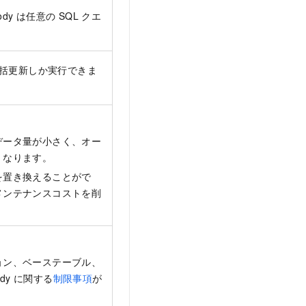
ody は任意の SQL クエ
。
一括更新しか実行できま
データ量が小さく、オー
くなります。
を置き換えることがで
メンテナンスコストを削
ョン、ベーステーブル、
ody に関する
制限事項
が