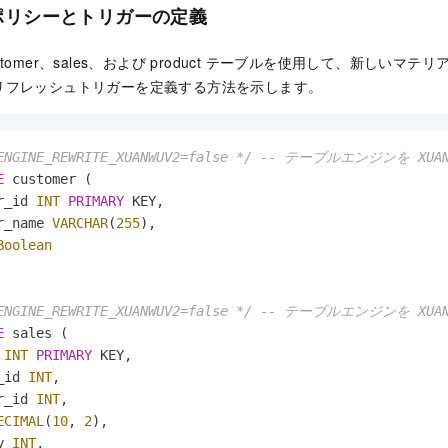
ポリシーとトリガーの定義
tomer、sales、および product テーブルを使用して、新しいマ
リフレッシュトリガーを定義する方法を示します。
ENGINE_REWRITE_XUANWUV2=false */
-- テーブルエンジンを XUA
E
 customer (

r_id 
INT
PRIMARY
 KEY,

r_name 
VARCHAR
(
255
),

Boolean
ENGINE_REWRITE_XUANWUV2=false */
-- テーブルエンジンを XUA
E
 sales (

 
INT
PRIMARY
 KEY,

_id 
INT
,

r_id 
INT
,

ECIMAL
(
10
, 
2
),

y 
INT
,
