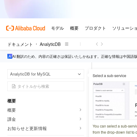
ドキュメント
AnalyticDB
AI 翻訳のため、内容の正確さは保証いたしかねます。正確な情報は中国語
Analy
ホームページ
AnalyticDB for MySQL
Select a sub-service
マテリアライズド
マテリア
概要
概要
更新日時
2026-07-02 2
課金
マテリアライズドビ
You can select a sub-servi
お知らせと更新情報
ザー定義のクエリ
from the drop-down list to q