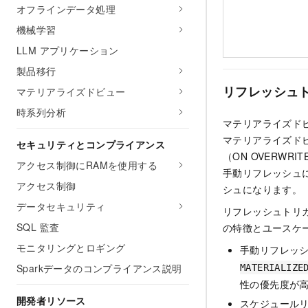
オフラインデータ処理
機械学習
LLM アプリケーション
製品移行
リフレッシュ
マテリアライズドビュー
時系列分析
マテリアライズド
マテリアライズドビ
セキュリティとコンプライアンス
（ON OVERW
アクセス制御にRAMを使用する
手動リフレッシュ
アクセス制御
シュになります。
データセキュリティ
リフレッシュトリ
SQL 監査
の特徴とユースケ
モニタリングとロギング
手動リフレッ
Sparkデータのコンプライアンス説明
MATERIALIZE
性の優先度が
開発者リソース
スケジュール