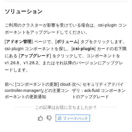
ソリューション
ご利用のクラスターが影響を受けている場合は、csi-plugin コン
ポーネントをアップグレードしてください。
[
アドオン管理
] ページで、[
ボリューム
] タブをクリックします。
csi-plugin コンポーネントを探し、[
csi-plugin
] カードの右下隅
にある [
アップグレード
] をクリックして、コンポーネントを
v1.26.8、v1.28.2、またはそれ以降のバージョンにアップグレ
ードします。
前へ:
[コンポーネントの更新] cloud-
次へ:
セキュリティアドバイ
controller-managerなどの主要コン
ザリ：ack-fluid コンポーネン
ポーネントの更新通知
トのアップグレード
この記事はお役に立ちましたか？
フィードバック