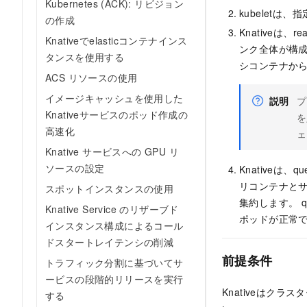
Kubernetes (ACK): リビジョン
kubeletは
の作成
Knativeは
Knativeでelasticコンテナインス
ンク全体が構成
タンスを使用する
シコンテナか
ACS リソースの使用
イメージキャッシュを使用した
説明
プ
Knativeサービスのポッド作成の
を
高速化
ェ
Knative サービスへの GPU リ
ソースの設定
Knativeは
リコンテナと
スポットインスタンスの使用
集約します。 q
Knative Service のリザーブド
ポッドが正常
インスタンス構成によるコール
ドスタートレイテンシの削減
前提条件
トラフィック分割に基づいてサ
ービスの段階的リリースを実行
Knativeはク
する