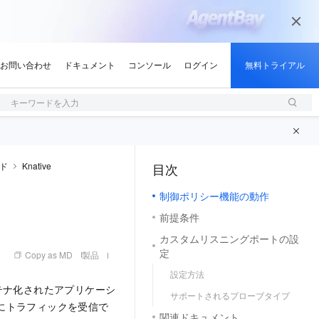
キーワードを入力
ド
Knative
目次
（1, M）
制御ポリシー機能の動作
前提条件
カスタムリスニングポートの設
定
Copy as MD
製品
設定方法
テナ化されたアプリケーシ
サポートされるプローブタイプ
正常にトラフィックを受信で
関連ドキュメント