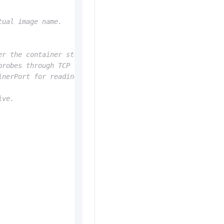
tual image name. 
er the container starts up. 
probes through TCP socket connections. 
inerPort for readiness probes. 
ive. 