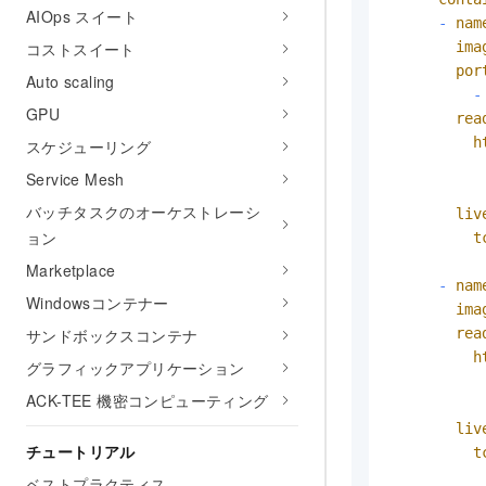
AIOps スイート
-
nam
コストスイート
ima
por
Auto scaling
-
GPU
rea
h
スケジューリング
Service Mesh
バッチタスクのオーケストレーシ
liv
ョン
t
Marketplace
-
nam
Windowsコンテナー
ima
サンドボックスコンテナ
rea
h
グラフィックアプリケーション
ACK-TEE 機密コンピューティング
liv
チュートリアル
t
ベストプラクティス