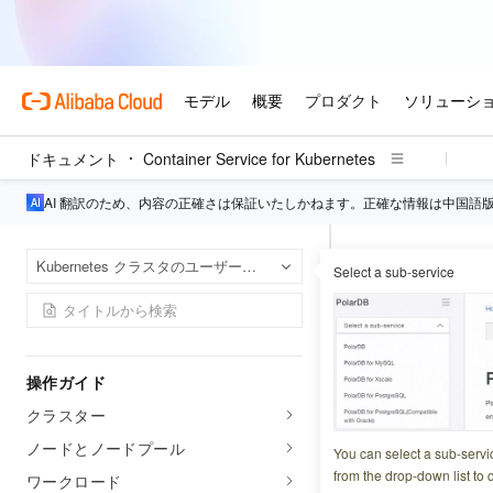
概要
プロダクト紹介
課金
クイックスタート
概要
ドキュメント
Container Service for Kubernetes
ACK マネージドクラスターの作成
AI 翻訳のため、内容の正確さは保証いたしかねます。正確な情報は中国語
ACK を使用してマジックキューブゲー
ムアプリケーションを迅速にデプロイ
Conta
ホームページ
Kubernetes クラスタのユーザーガイド
する
Select a sub-service
Knativeサービス
Container Service for Kubernetes
Knati
(ACK) のクイックスタート
操作ガイド
更新日時
2024-11-15 1
クラスター
クラウドネイティ
ノードとノードプール
You can select a sub-servi
ョンでは、liven
from the drop-down list to q
ワークロード