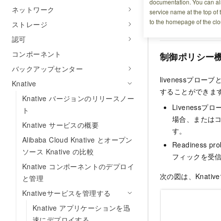
documentation. You can als
きるようにすることが
ネットワーク
service name at the top of 
ドのコールドスタ
to the homepage of the clo
ストレージ
ブなプローブを採
認可
コンポーネント
制御ポリシー
バックアップセンター
livenessプロ
Knative
することができま
Knative バージョンのリリースノー
Liveness
ト
場合、またはコ
Knative サービスの概要
す。
Alibaba Cloud Knative とオープン
Readines
ソース Knative の比較
フィックを受
Knative コンポーネントのデプロイ
次の図は、Knat
と管理
Knativeサービスを管理する
Knative アプリケーションを迅
速にデプロイする