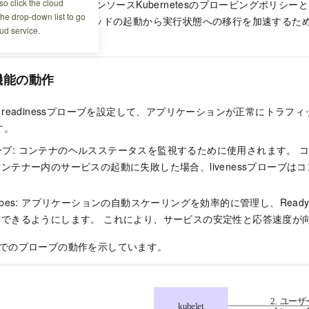
o click the cloud
できます。 オープンソースKubernetesのプロービングポリシーと比
the drop-down list to go
ート時間を短縮し、ポッドの起動から実行状態への移行を加速するた
ud service.
用しています。
機能の動作
ーブとreadinessプローブを設定して、アプリケーションが正常にトラ
す。
プローブ: コンテナのヘルスステータスを監視するために使用されます。 コン
ンテナー内のサービスの起動に失敗した場合、livenessプローブは
s probes: アプリケーションの自動スケーリングを効率的に管理し、Read
信できるようにします。 これにより、サービスの安定性と応答速度が
iveでのプローブの動作を示しています。