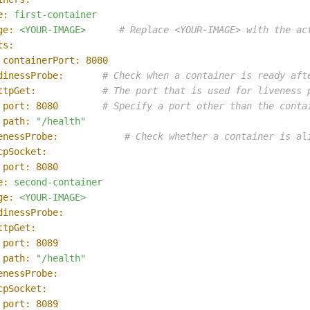
e:
first-container
ge:
<YOUR-IMAGE>
# Replace <YOUR-IMAGE> with the ac
ts:
containerPort:
8080
dinessProbe:
# Check when a container is ready aft
ttpGet:
# The port that is used for liveness 
port:
8080
# Specify a port other than the conta
path:
"/health"
enessProbe:
# Check whether a container is al
cpSocket:
port:
8080
e:
second-container
ge:
<YOUR-IMAGE>
dinessProbe:
ttpGet:
port:
8089
path:
"/health"
enessProbe:
cpSocket:
port:
8089