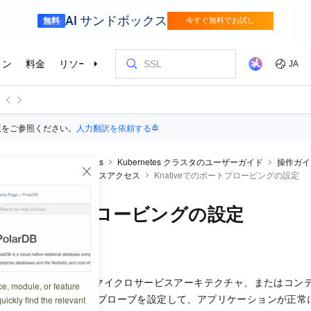
版をご参照ください。
人力翻訳を依頼する
iner Service for Kubernetes
Kubernetes クラスタのユーザーガイド
操作ガイ
を管理する
Knativeサービスアクセス
Knativeでのポートプロービングの設定
veでのポートプロービングの設定
1:34:21
ブアプリケーション、マイクロサービスアーキテクチャ、またはコン
ce, module, or feature
essプローブとreadinessプローブを設定して、アプリケーションが
uickly find the relevant