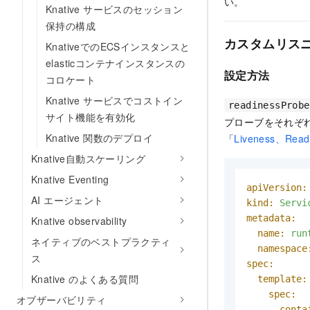
い。
Knative サービスのセッション
保持の構成
カスタムリス
KnativeでのECSインスタンスと
elasticコンテナインスタンスの
設定方法
コロケート
Knative サービスでコストイン
readinessProbe
サイト機能を有効化
プローブをそれぞれ
Knative 関数のデプロイ
「
Liveness、Read
Knative自動スケーリング
Knative Eventing
apiVersion:
AI エージェント
kind:
Servi
metadata:
Knative observability
name:
run
ネイティブのベストプラクティ
namespace
ス
spec:
Knative のよくある質問
template:
spec:
オブザーバビリティ
conta