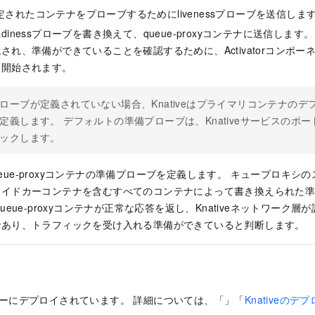
、指定されたコンテナをプローブするためにlivenessプローブを送信しま
、readinessプローブを書き換えて、queue-proxyコンテナに送信し
され、準備ができていることを確認するために、Activatorコンポ
ら開始されます。
ローブが定義されていない場合、Knativeはプライマリコンテナの
定義します。 デフォルトの準備プローブは、Knativeサービスのポー
ックします。
、queue-proxyコンテナの準備プローブを定義します。 キュープロキ
サイドカーコンテナを含むすべてのコンテナによって書き換えられた
ueue-proxyコンテナが正常な応答を返し、Knativeネットワーク層が
であり、トラフィックを受け入れる準備ができていると判断します。
ラスターにデプロイされています。 詳細については、「」「
Knativeのデ