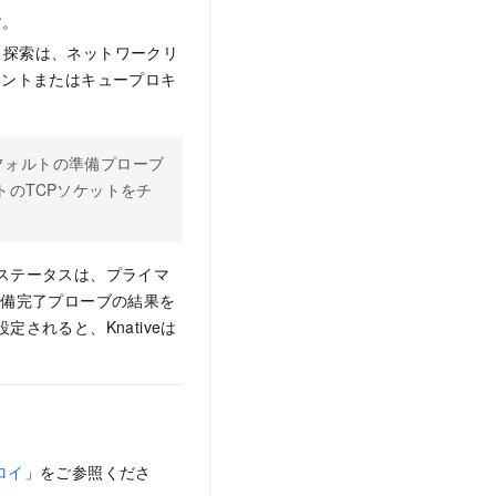
す。
ます。 探索は、ネットワークリ
ーネントまたはキュープロキ
デフォルトの準備プローブ
トのTCPソケットをチ
シのステータスは、プライマ
準備完了プローブの結果を
設定されると、Knativeは
プロイ
」をご参照くださ