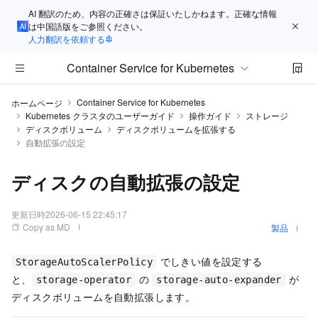
AI 翻訳のため、内容の正確さは保証いたしかねます。正確な情報
は中国語版をご参照ください。
人力翻訳を依頼する
Container Service for Kubernetes
Container Service for Kubernetes
ホームページ
Kubernetes クラスタのユーザーガイド
操作ガイド
ストレージ
ディスクボリューム
ディスクボリュームを拡張する
自動拡張の設定
ディスクの自動拡張の設定
更新日時
2026-06-15 22:45:17
Copy as MD
製品
でしきい値を設定する
StorageAutoScalerPolicy
と、
の
が
storage-operator
storage-auto-expander
ディスクボリュームを自動拡張します。