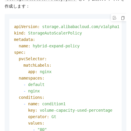
作成します：
apiVersion:
storage.alibabacloud.com/v1alpha1
kind:
StorageAutoScalerPolicy
metadata:
name:
hybrid-expand-policy
spec:
pvcSelector:
matchLabels:
app:
nginx
namespaces:
-
default
-
nginx
conditions:
-
name:
condition1
key:
volume-capacity-used-percentage
operator:
Gt
values:
-
"80"