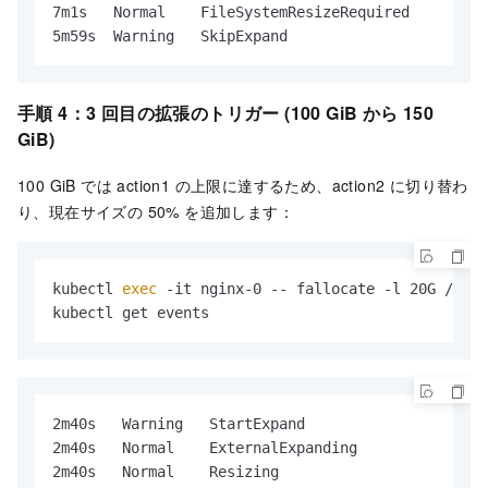
7m1s   Normal    FileSystemResizeRequired     pers
5m59s  Warning   SkipExpand                   pers
手順 4：3 回目の拡張のトリガー (100 GiB から 150
GiB)
100 GiB では action1 の上限に達するため、action2 に切り替わ
り、現在サイズの 50% を追加します：
kubectl 
exec
 -it nginx-0 -- fallocate -l 20G /data
kubectl get events
2m40s   Warning   StartExpand                  per
2m40s   Normal    ExternalExpanding            pe
2m40s   Normal    Resizing                     per