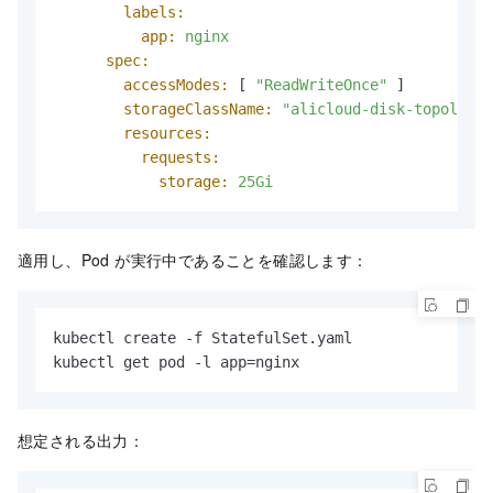
labels:
app:
nginx
spec:
accessModes:
 [ 
"ReadWriteOnce"
 ]

storageClassName:
"alicloud-disk-topology-
resources:
requests:
storage:
25Gi
適用し、Pod が実行中であることを確認します：
kubectl create -f StatefulSet.yaml

kubectl get pod -l app=nginx
想定される出力：