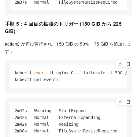
2m37s   Normal    FileSystemResizeRequired     per
手順 5：4 回目の拡張のトリガー (150 GiB から 225
GiB)
action2 が再び実行され、150 GiB の 50% = 75 GiB を追加しま
す：
kubectl 
exec
 -it nginx-0 -- fallocate -l 50G /data
kubectl get events
2m42s   Warning   StartExpand                  per
2m42s   Normal    ExternalExpanding            pe
2m42s   Normal    Resizing                     per
2m38s   Normal    FileSystemResizeRequired     per