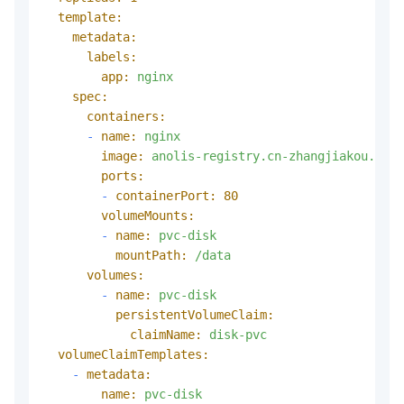
template:
metadata:
labels:
app:
nginx
spec:
containers:
-
name:
nginx
image:
anolis-registry.cn-zhangjiakou.cr.a
ports:
-
containerPort:
80
volumeMounts:
-
name:
pvc-disk
mountPath:
/data
volumes:
-
name:
pvc-disk
persistentVolumeClaim:
claimName:
disk-pvc
volumeClaimTemplates:
-
metadata:
name:
pvc-disk