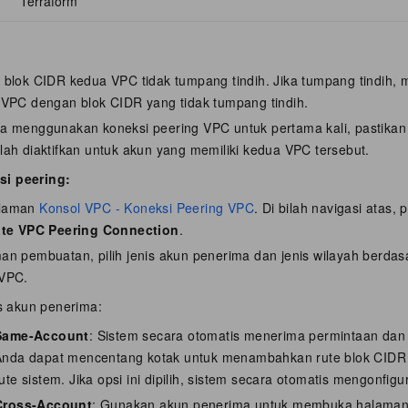
Terraform
 blok CIDR kedua VPC tidak tumpang tindih. Jika tumpang tindih, 
 VPC dengan blok CIDR yang tidak tumpang tindih.
da menggunakan koneksi peering VPC untuk pertama kali, pastikan
lah diaktifkan untuk akun yang memiliki kedua VPC tersebut.
si peering:
alaman
Konsol VPC - Koneksi Peering VPC
. Di bilah navigasi atas, 
ate VPC Peering Connection
.
an pembuatan, pilih jenis akun penerima dan jenis wilayah berda
 VPC.
s akun penerima:
Same-Account
: Sistem secara otomatis menerima permintaan dan
Anda dapat mencentang kotak untuk menambahkan rute blok CIDR 
ute sistem. Jika opsi ini dipilih, sistem secara otomatis mengonfigu
Cross-Account
: Gunakan akun penerima untuk membuka halama