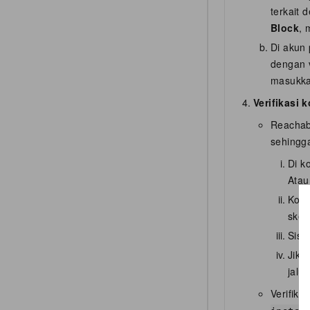
terkait 
Block
, 
Di akun
dengan 
masukka
Verifikasi 
Reachabi
sehingg
Di k
Atau
Konf
sken
Sist
Jika
jalu
Verifika