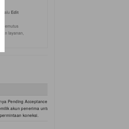
s lalu
Edit
ra memutus
guan layanan,
snya Pending Acceptance,
milik akun penerima untuk
permintaan koneksi.