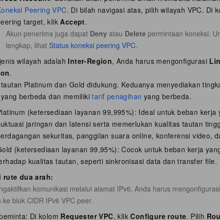
Koneksi Peering VPC
. Di bilah navigasi atas, pilih wilayah VPC. Di
eering target, klik
Accept
.
Akun penerima juga dapat
Deny
atau
Delete
permintaan koneksi. Unt
lengkap, lihat
Status koneksi peering VPC
.
 jenis wilayah adalah
Inter-Region
, Anda harus mengonfigurasi
Li
ion
.
 tautan Platinum dan Gold didukung. Keduanya menyediakan tingkat
 yang berbeda dan memiliki
tarif penagihan
yang berbeda.
latinum (ketersediaan layanan 99,995%): Ideal untuk beban kerja 
luktuasi jaringan dan latensi serta memerlukan kualitas tautan tingg
erdagangan sekuritas, panggilan suara online, konferensi video, d
Gold (ketersediaan layanan 99,95%): Cocok untuk beban kerja yang
erhadap kualitas tautan, seperti sinkronisasi data dan transfer file.
 rute dua arah:
gaktifkan komunikasi melalui alamat IPv6, Anda harus mengonfigurasi 
ke blok CIDR IPv6 VPC peer.
 peminta: Di kolom
Requester VPC
, klik
Configure route
. Pilih
Rou