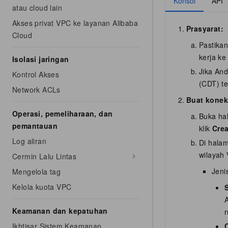
Konsol
API
atau cloud lain
Akses privat VPC ke layanan Alibaba
Prasyarat:
Cloud
Pastikan
kerja ke
Isolasi jaringan
Jika An
Kontrol Akses
(CDT) te
Network ACLs
Buat konek
Operasi, pemeliharaan, dan
Buka h
pemantauan
klik
Cre
Log aliran
Di halam
wilayah
Cermin Lalu Lintas
Jeni
Mengelola tag
Kelola kuota VPC
Keamanan dan kepatuhan
r
Ikhtisar Sistem Keamanan