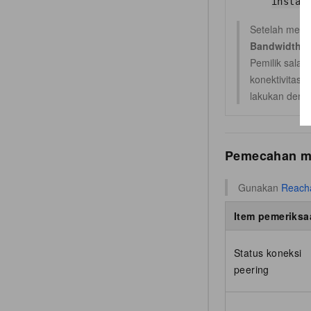
instan
Setelah membu
Bandwidth (M
Pemilik sala
konektivitas 
lakukan denga
Pemecahan ma
Gunakan
Reacha
Item pemeriksa
Status koneksi
peering