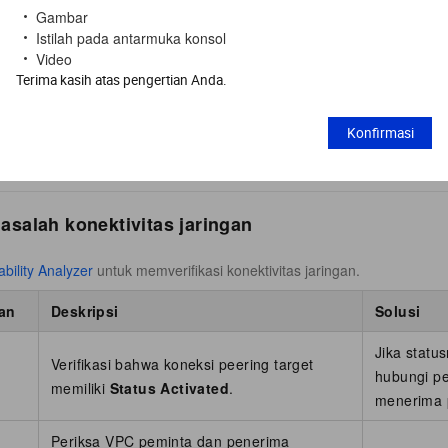
.
ce ECS peer>
Gambar
Istilah pada antarmuka konsol
at koneksi peering VPC lintas wilayah, Anda dapat mengklik ID instan
Video
bit/s)
dan
Link Type
koneksi.
Terima kasih atas pengertian Anda.
h satu akun dapat menghapus koneksi peering VPC. Tindakan ini sege
jaringan pribadi dan tidak dapat dikembalikan. Untuk menghindari gang
Konfirmasi
n hati-hati.
salah konektivitas jaringan
bility Analyzer
untuk memverifikasi konektivitas jaringan.
an
Deskripsi
Solusi
Jika statu
Verifikasi bahwa koneksi peering target
hubungi pe
memiliki
Status
Activated
.
menerima 
Periksa VPC peminta dan penerima