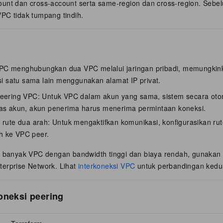
unt dan cross-account serta same-region dan cross-region. Sebe
PC tidak tumpang tindih.
VPC menghubungkan dua VPC melalui jaringan pribadi, memungkink
 satu sama lain menggunakan alamat IP privat.
peering VPC: Untuk VPC dalam akun yang sama, sistem secara oto
tas akun, akun penerima harus menerima permintaan koneksi.
 rute dua arah: Untuk mengaktifkan komunikasi, konfigurasikan r
 ke VPC peer.
i banyak VPC dengan bandwidth tinggi dan biaya rendah, gunakan
erprise Network. Lihat
interkoneksi VPC
untuk perbandingan kedu
oneksi peering