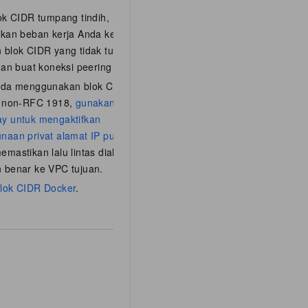
lok CIDR tumpang tindih,
ikan beban kerja Anda ke VPC
 blok CIDR yang tidak tumpang
dan buat koneksi peering baru.
nda menggunakan blok CIDR
i non-RFC 1918,
gunakan IPv4
y untuk mengaktifkan
naan privat alamat IP publik
mastikan lalu lintas dialihkan
 benar ke VPC tujuan.
lok CIDR Docker
.