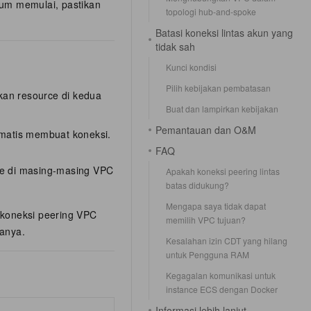
lum memulai, pastikan
topologi hub-and-spoke
Batasi koneksi lintas akun yang
tidak sah
Kunci kondisi
Pilih kebijakan pembatasan
an resource di kedua
Buat dan lampirkan kebijakan
Pemantauan dan O&M
matis membuat koneksi.
FAQ
ute di masing-masing VPC
Apakah koneksi peering lintas
batas didukung?
Mengapa saya tidak dapat
 koneksi peering VPC
memilih VPC tujuan?
anya.
Kesalahan izin CDT yang hilang
untuk Pengguna RAM
Kegagalan komunikasi untuk
instance ECS dengan Docker
Informasi lebih lanjut