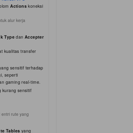
 kolom
Actions
koneksi
uk alur kerja
nk Type
dan
Accepter
 kualitas transfer
yang sensitif terhadap
i, seperti
an gaming real-time.
 kurang sensitif
entri rute yang
te Tables
yang