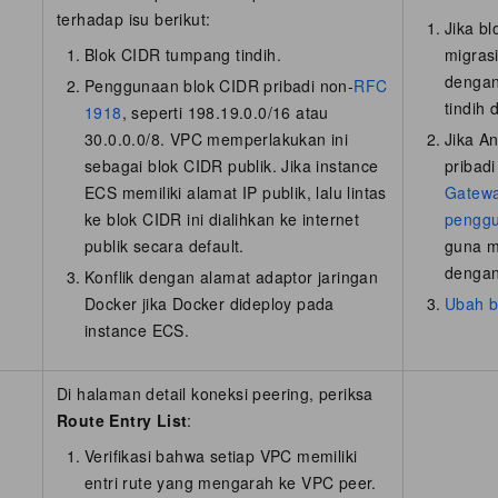
terhadap isu berikut:
Jika b
Blok CIDR tumpang tindih.
migras
dengan
Penggunaan blok CIDR pribadi non-
RFC
tindih 
1918
, seperti 198.19.0.0/16 atau
30.0.0.0/8. VPC memperlakukan ini
Jika A
sebagai blok CIDR publik. Jika instance
pribad
ECS memiliki alamat IP publik, lalu lintas
Gatewa
ke blok CIDR ini dialihkan ke internet
penggu
publik secara default.
guna me
dengan
Konflik dengan alamat adaptor jaringan
Docker jika Docker dideploy pada
Ubah b
instance ECS.
Di halaman detail koneksi peering, periksa
Route Entry List
:
Verifikasi bahwa setiap VPC memiliki
entri rute yang mengarah ke VPC peer.