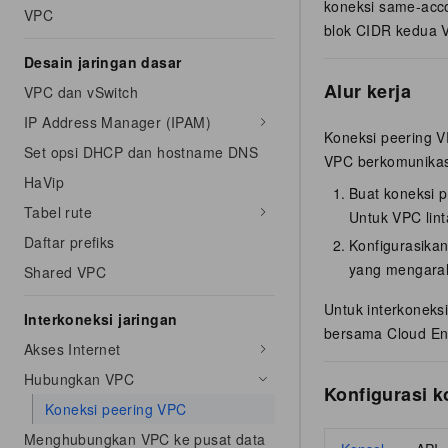
koneksi same-acco
VPC
blok CIDR kedua V
Desain jaringan dasar
Alur kerja
VPC dan vSwitch
IP Address Manager (IPAM)
Koneksi peering 
Set opsi DHCP dan hostname DNS
VPC berkomunikasi
HaVip
Buat koneksi 
Tabel rute
Untuk VPC lin
Daftar prefiks
Konfigurasikan
yang mengarah
Shared VPC
Untuk interkoneks
Interkoneksi jaringan
bersama Cloud Ent
Akses Internet
Hubungkan VPC
Konfigurasi k
Koneksi peering VPC
Menghubungkan VPC ke pusat data