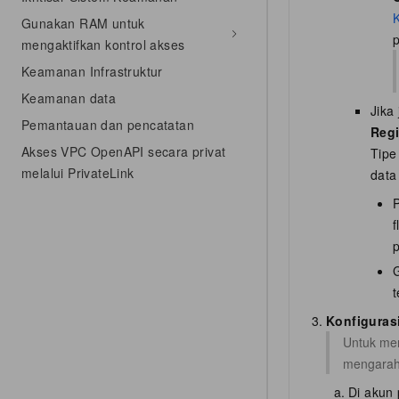
Gunakan RAM untuk
p
mengaktifkan kontrol akses
Keamanan Infrastruktur
Keamanan data
Jika
Pemantauan dan pencatatan
Reg
Akses VPC OpenAPI secara privat
Tipe
melalui PrivateLink
data
P
f
p
t
Konfigurasi
Untuk men
mengarah 
Di akun