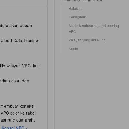
Batasan
Penagihan
migrasikan beban
Mesin keadaan koneksi peering
VPC
Wilayah yang didukung
 Cloud Data Transfer
Kuota
pilih wilayah VPC, lalu
sarkan akun dan
 membuat koneksi.
VPC peer ke tabel
rasi rute dua arah.
n
Konsol VPC -