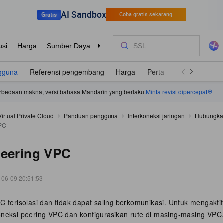
gguna
Referensi pengembang
Harga
Pertanyaan Umum
P
 perbedaan makna, versi bahasa Mandarin yang berlaku.
Minta revisi dipercepat
Virtual Private Cloud
Panduan pengguna
Interkoneksi jaringan
Hubungka
VPC
peering VPC
-06-09 20:51:53
C terisolasi dan tidak dapat saling berkomunikasi. Untuk mengakti
oneksi peering VPC dan konfigurasikan rute di masing-masing VPC.