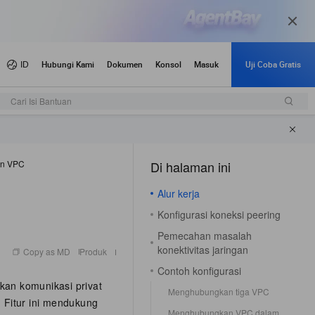
engumuman dan pembaruan
Cari Isi Bantuan
n VPC
Di halaman ini
（1）
Alur kerja
Konfigurasi koneksi peering
Pemecahan masalah
konektivitas jaringan
Copy as MD
Produk
Contoh konfigurasi
fkan komunikasi privat
Menghubungkan tiga VPC
 Fitur ini mendukung
Menghubungkan VPC dalam