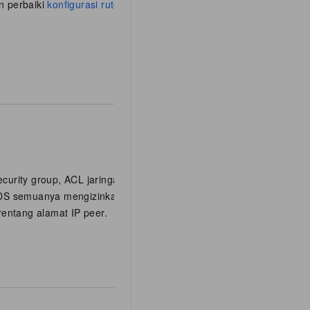
n perbaiki
konfigurasi rute dua
ecurity group, ACL jaringan, dan
RDS semuanya mengizinkan lalu
 rentang alamat IP peer.