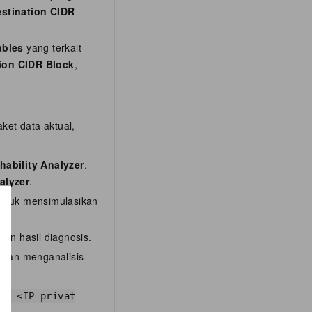
stination CIDR
ables
yang terkait
ion CIDR Block
,
aket data aktual,
hability Analyzer
.
alyzer
.
untuk mensimulasikan
kan hasil diagnosis.
i dan menganalisis
ng <IP privat