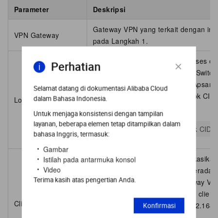
Parameter
Deskripsi
Gateway VPN yang terkait dengan ins
VPN Gateway
pada Langkah 1.
Blok CIDR lokal yang perlu diakses ol
Perhatian
dapat berupa blok CIDR VPC, vSwitch,
layanan Alibaba Cloud seperti Apsar
Selamat datang di dokumentasi Alibaba Cloud
Dalam contoh ini, masukkan blok CID
dalam Bahasa Indonesia.
Local Network
berada: 172.16.1.0/24.
Untuk menjaga konsistensi dengan tampilan
layanan, beberapa elemen tetap ditampilkan dalam
Catatan
Masker subnet blok CIDR 
bahasa Inggris, termasuk:
Gambar
Blok CIDR yang ingin Anda alokasikan 
Istilah pada antarmuka konsol
Video
blok CIDR tempat client lokal berada.
Terima kasih atas pengertian Anda.
melalui saluran SSL-VPN, gateway VPN
menetapkan alamat tersebut ke client 
Client CIDR Block
Dalam contoh ini, masukkan 192.168.
Konfirmasi