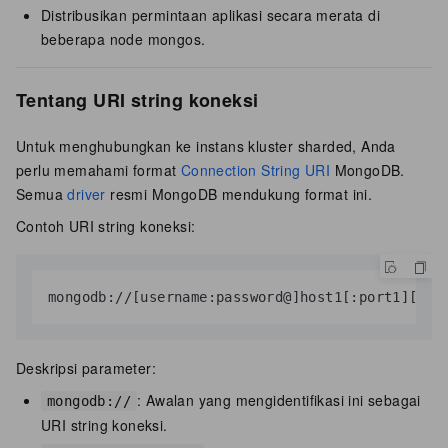
Distribusikan permintaan aplikasi secara merata di
beberapa node mongos.
Tentang URI string koneksi
Untuk menghubungkan ke instans kluster sharded, Anda
perlu memahami format
Connection String URI
MongoDB.
Semua
driver
resmi MongoDB mendukung format ini.
Contoh URI string koneksi:
mongodb://[username:password@]host1[:port1][,ho
Deskripsi parameter:
: Awalan yang mengidentifikasi ini sebagai
mongodb://
URI string koneksi.