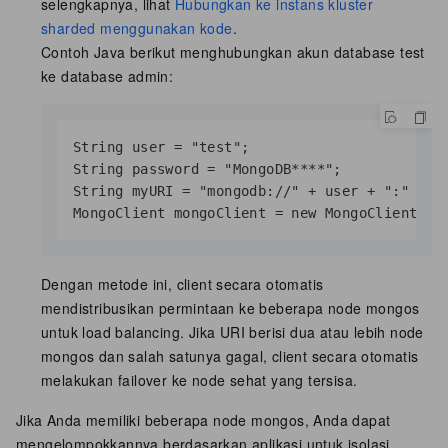
selengkapnya, lihat
Hubungkan ke instans kluster
sharded menggunakan kode
.
Contoh Java berikut menghubungkan akun database test
ke database admin:
String user = "test";

String password = "MongoDB****";

String myURI = "mongodb://" + user + ":" + p
MongoClient mongoClient = new MongoClient(ne
Dengan metode ini, client secara otomatis
mendistribusikan permintaan ke beberapa node mongos
untuk load balancing. Jika URI berisi dua atau lebih node
mongos dan salah satunya gagal, client secara otomatis
melakukan failover ke node sehat yang tersisa.
Jika Anda memiliki beberapa node mongos, Anda dapat
mengelompokkannya berdasarkan aplikasi untuk isolasi