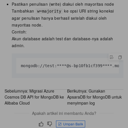
Pastikan penulisan (write) diakui oleh mayoritas node
Tambahkan
ke opsi URI string koneksi
w=majority
agar penulisan hanya berhasil setelah diakui oleh
mayoritas node.
Contoh:
Akun database adalah test dan database-nya adalah
admin.
mongodb://test:****@s-bp10fb1cf399****.mongo
Sebelumnya:
Migrasi Azure
Berikutnya:
Gunakan
Cosmos DB API for MongoDB ke
ApsaraDB for MongoDB untuk
Alibaba Cloud
menyimpan log
Apakah artikel ini membantu Anda?
Umpan Balik