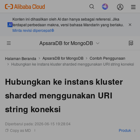
Konten ini dihasilkan oleh AI dan hanya sebagai referensi. Jika
terdapat perbedaan makna, versi bahasa Mandarin yang berlaku.
Minta revisi dipercepat
ApsaraDB for MongoDB
ApsaraDB for MongoDB
Contoh Penggunaan
Halaman Beranda
Hubungkan ke instans kluster sharded menggunakan URI string koneksi
Hubungkan ke instans kluster
sharded menggunakan URI
string koneksi
Diperbarui pada:
2026-06-15 19:28:04
Copy as MD
Produk