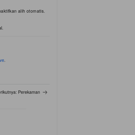
aktifkan alih otomatis.
l.
ive
.
rikutnya:
Perekaman