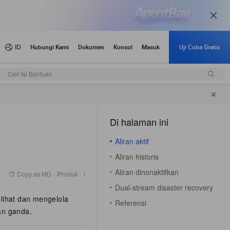
Cari Isi Bantuan
Di halaman ini
（1）
Aliran aktif
Aliran historis
Aliran dinonaktifkan
Copy as MD
Produk
Dual-stream disaster recovery
lihat dan mengelola
Referensi
ran ganda.