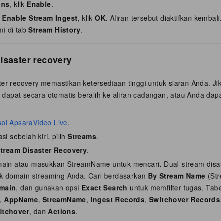
ons
, klik
Enable
.
g
Enable Stream Ingest
, klik
OK
. Aliran tersebut diaktifkan kemba
ini di tab
Stream History
.
isaster recovery
er recovery memastikan ketersediaan tinggi untuk siaran Anda. Jik
em dapat secara otomatis beralih ke aliran cadangan, atau Anda dap
ol ApsaraVideo Live
.
si sebelah kiri, pilih
Streams
.
stream Disaster Recovery
.
main atau masukkan StreamName untuk mencari
.
Dual-stream disa
tuk domain streaming Anda. Cari berdasarkan
By Stream Name
(Str
main
, dan gunakan opsi
Exact Search
untuk memfilter tugas. Tab
,
AppName
,
StreamName
,
Ingest Records
,
Switchover Records
itchover
, dan
Actions
.