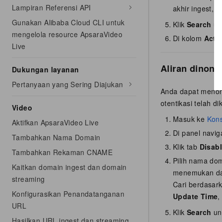
Lampiran Referensi API
akhir ingest, t
Gunakan Alibaba Cloud CLI untuk
Klik
Search
unt
mengelola resource ApsaraVideo
Di kolom
Acti
Live
Aliran dinona
Dukungan layanan
Pertanyaan yang Sering Diajukan
Anda dapat menona
otentikasi telah 
Video
Masuk ke
Kons
Aktifkan ApsaraVideo Live
Di panel naviga
Tambahkan Nama Domain
Klik tab
Disab
Tambahkan Rekaman CNAME
Pilih nama do
Kaitkan domain ingest dan domain
menemukan data
streaming
Cari berdasar
Konfigurasikan Penandatanganan
Update Time
URL
Klik
Search
unt
Hasilkan URL ingest dan streaming