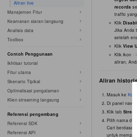
Aliran live
records
se
Manajemen Fitur
traffic yan
Keamanan siaran langsung
Klik
Disab
Jika Anda 
Analisis data
setelah en
Toolbox
Klik
View 
Contoh Penggunaan
Klik ikon
aliran, And
Ikhtisar tutorial
Fitur utama
Aliran histori
Skenario Tipikal
Optimalisasi pengalaman
Masuk ke
Kons
Klien streaming langsung
Di panel naviga
Klik tab
Stream
Referensi pengembang
Pilih nama do
Referensi SDK
Cari berdasar
Referensi API
untuk mempers