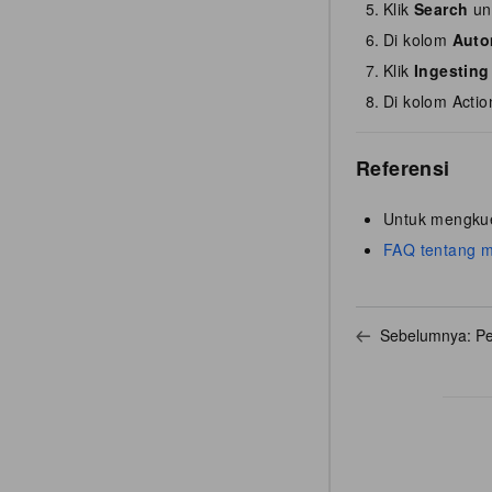
Klik
Search
unt
Di kolom
Auto
Klik
Ingesting
Di kolom Actio
Referensi
Untuk mengkuer
FAQ tentang me
Sebelumnya:
Pe