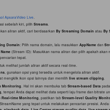
ol ApsaraVideo Live
.
si sebelah kiri, pilih
Streams
.
an aliran aktif, cari berdasarkan
By Streaming Domain
atau
By 
ing Domain
: Pilih nama domain, lalu masukkan
AppName
dan
St
m Name
(Stream ID)
: Masukkan nama aliran dan pilih apakah akan
 pencarian tepat.
uk melihat jumlah aliran aktif secara real-time.
ons
, gunakan opsi yang tersedia untuk mengelola aliran aktif.
t mengklik ikon opsi lainnya dan memilih
live stream clipping
.
m Monitoring
. Hal ini akan membuka tab
Stream-based Data
pada
g
, tempat Anda dapat melihat data seperti laju frame dan bitrate unt
n
Real-time Monitoring
, pastikan tab
Stream-level Quality Monit
treamName yang tepat untuk melakukan pencarian presisi. Anda d
ta
,
playback data
,
Live Center stream quality data
,
live stream 