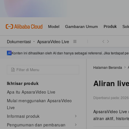
Dokumentasi
ApsaraVideo Live
Konten ini dihasilkan oleh AI dan hanya sebagai referensi. Jika terdapat
Halaman Beranda
Aliran liv
Ikhtisar produk
Apa itu ApsaraVideo Live
Diperbarui pada:
2026
Mulai menggunakan ApsaraVideo
Live
ApsaraVideo Live
Informasi produk
aliran aktif, hist
Pengumuman dan pembaruan