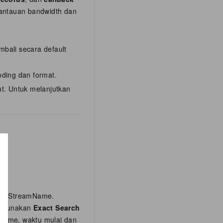
mantauan bandwidth dan
mbali secara default
oding dan format.
t. Untuk melanjutkan
dan StreamName.
n gunakan
Exact Search
Name, waktu mulai dan