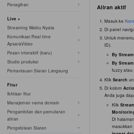
Penagihan
Aliran aktif
Live +
Masuk ke
Kons
Streaming Waktu Nyata
Di panel naviga
Komunikasi Real time
Untuk menemuk
ApsaraVideo
ID).
Pesan interaktif (baru)
By Stream
Studio produksi
By Strea
fuzzy atau
Pemantauan Siaran Langsung
Klik
Search
unt
Fitur
Di kolom
Acti
Ikhtisar fitur
Anda juga dapa
Manajemen nama domain
Klik
Strea
Pengambilan dan pemutaran
Monitorin
aliran
Di halama
masukkan S
Pengelolaan Siaran
ingest da