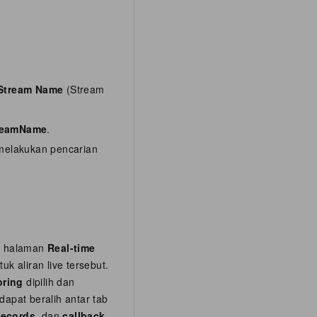
Stream Name
(Stream
reamName
.
 melakukan pencarian
 halaman
Real-time
uk aliran live tersebut.
oring
dipilih dan
apat beralih antar tab
records
, dan
callback