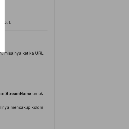
sebut.
n, misalnya ketika URL
an
StreamName
untuk
silnya mencakup kolom