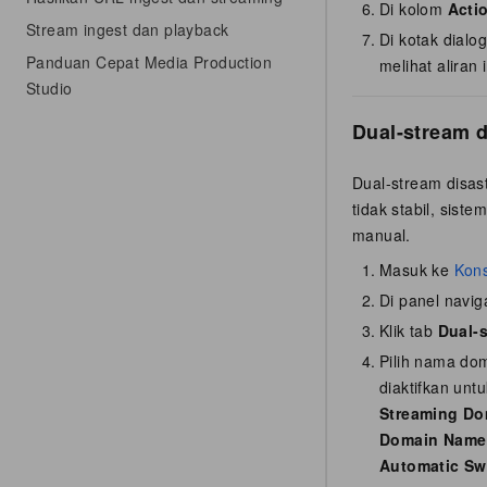
Di kolom
Acti
Stream ingest dan playback
Di kotak dialo
Panduan Cepat Media Production
melihat aliran 
Studio
Dual-stream d
Dual-stream disast
tidak stabil, sist
manual.
Masuk ke
Kons
Di panel naviga
Klik tab
Dual-
Pilih nama do
diaktifkan un
Streaming Do
Domain Name
Automatic Sw