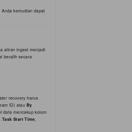
li. Anda kemudian dapat
a aliran ingest menjadi
at beralih secara
ster recovery harus
eam ID) atau
By
el data mencakup kolom
,
Task Start Time
,