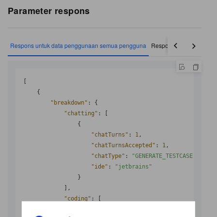
Parameter respons
Respons untuk data penggunaan semua pengguna
Respons untuk data pen
[
{
"breakdown"
:
{
"chatting"
:
[
{
"chatTurns"
:
1
,
"chatTurnsAccepted"
:
1
,
"chatType"
:
"GENERATE_TESTCASE"
,
"ide"
:
"jetbrains"
}
]
,
"coding"
:
[
{