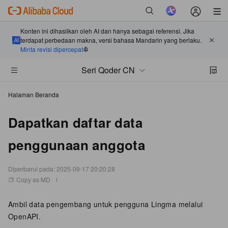
Konten ini dihasilkan oleh AI dan hanya sebagai referensi. Jika
terdapat perbedaan makna, versi bahasa Mandarin yang berlaku.
Minta revisi dipercepat
Seri Qoder CN
Halaman Beranda
Dapatkan daftar data
penggunaan anggota
Diperbarui pada:
2025-09-17 20:20:28
Copy as MD
Ambil data pengembang untuk pengguna
Lingma
melalui
OpenAPI.