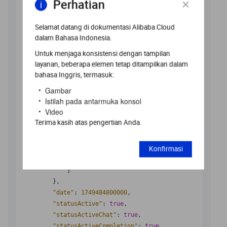
Perhatian
"acceptAssistantNewlineCount"
:
0
,
"language"
:
"java"
,
"linesAccepted"
:
79
,
Selamat datang di dokumentasi Alibaba Cloud
"linesChanged"
:
79
dalam Bahasa Indonesia.
}
Untuk menjaga konsistensi dengan tampilan
]
,
layanan, beberapa elemen tetap ditampilkan dalam
"completion"
:
[
bahasa Inggris, termasuk:
{
Gambar
"countAccepted"
:
1
,
Istilah pada antarmuka konsol
"countSuggested"
:
1
,
Video
"ide"
:
"jetbrains"
,
Terima kasih atas pengertian Anda.
"language"
:
"java"
,
"linesAccepted"
:
1
,
"linesSuggested"
:
1
Konfirmasi
}
]
}
,
"date"
:
1749484800000
,
"statusActive"
:
true
,
"statusActiveChat"
:
true
,
"statusActiveCompletion"
:
true
,