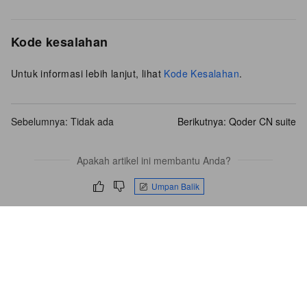
Kode kesalahan
Untuk informasi lebih lanjut, lihat
Kode Kesalahan
.
Sebelumnya: Tidak ada
Berikutnya:
Qoder CN suite
Apakah artikel ini membantu Anda?
Umpan Balik