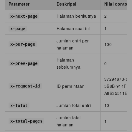
Parameter
Deskripsi
Nilai contoh
Halaman berikutnya
2
x-next-page
Halaman saat ini
1
x-page
Jumlah entri per
100
x-per-page
halaman
Halaman
0
x-prev-page
sebelumnya
37294673-00
ID permintaan
5B8B-914F-
x-request-id
A8B35511E9
Jumlah total entri
10
x-total
Jumlah total
1
x-total-pages
halaman