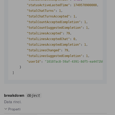
"statusActiveLastedTime"
:
1749570900000
,
"totalChatTurns"
:
1
,
"totalChatTurnsAccepted"
:
1
,
"totalCountAcceptedCompletion"
:
1
,
"totalCountSuggestedCompletion"
:
1
,
"totalLinesAccepted"
:
79
,
"totalLinesAcceptedChat"
:
0
,
"totalLinesAcceptedCompletion"
:
1
,
"totalLinesChanged"
:
79
,
"totalLinesSuggestedCompletion"
:
1
,
"userId"
:
"10107ac8-59af-4391-8df5-ea4472bb****"
}
]
breakdown
Object
Data rinci.
Properti