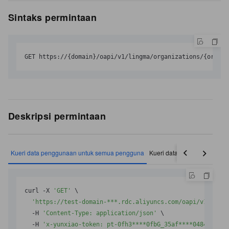
Sintaks permintaan
GET https://{domain}/oapi/v1/lingma/organizations/{organi
Deskripsi permintaan
Kueri data penggunaan untuk semua pengguna
Kueri data penggunaan untu
curl -X 
'GET'
 \

'https://test-domain-***.rdc.aliyuncs.com/oapi/v1/lingm
  -H 
'Content-Type: application/json'
 \

  -H 
'x-yunxiao-token: pt-0fh3****0fbG_35af****0484'