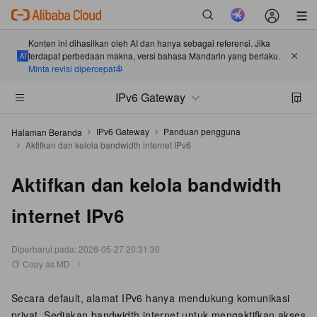
Konten ini dihasilkan oleh AI dan hanya sebagai referensi. Jika
terdapat perbedaan makna, versi bahasa Mandarin yang berlaku.
Minta revisi dipercepat
IPv6 Gateway
IPv6 Gateway
Panduan pengguna
Halaman Beranda
Aktifkan dan kelola bandwidth internet IPv6
Aktifkan dan kelola bandwidth
internet IPv6
Diperbarui pada:
2026-05-27 20:31:30
Copy as MD
Secara default, alamat IPv6 hanya mendukung komunikasi
privat. Sediakan bandwidth internet untuk mengaktifkan akses