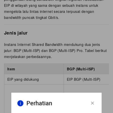
EIP di wilayah yang sama dengan sebuah instans untuk
mengelola lalu lintas internet secara terpusat dengan
bandwidth puncak tingkat Gbit/s.
Jenis jalur
Instans Internet Shared Bandwidth mendukung dua jenis
jalur: BGP (Multi-ISP) dan BGP (Multi-ISP) Pro. Tabel berikut
menjelaskan perbedaannya.
Item
BGP (Multi-ISP)
EIP yang didukung
EIP BGP (Multi-ISP)
Perhatian