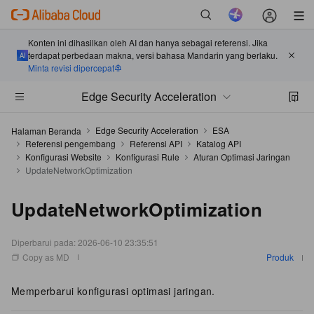
Konten ini dihasilkan oleh AI dan hanya sebagai referensi. Jika
terdapat perbedaan makna, versi bahasa Mandarin yang berlaku.
Minta revisi dipercepat
Edge Security Acceleration
Edge Security Acceleration
ESA
Halaman Beranda
Referensi pengembang
Referensi API
Katalog API
Konfigurasi Website
Konfigurasi Rule
Aturan Optimasi Jaringan
UpdateNetworkOptimization
UpdateNetworkOptimization
Diperbarui pada:
2026-06-10 23:35:51
Copy as MD
Produk
Memperbarui konfigurasi optimasi jaringan.