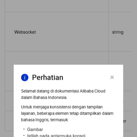
Websocket
string
Grpc
string
Perhatian
Selamat datang di dokumentasi Alibaba Cloud
dalam Bahasa Indonesia.
UploadMaxFilesize
string
Untuk menjaga konsistensi dengan tampilan
layanan, beberapa elemen tetap ditampilkan dalam
bahasa Inggris, termasuk:
Sequence
integer
Gambar
Istilah pada antarmuka konsol