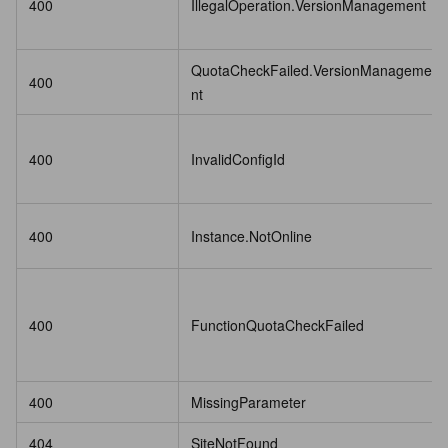
400
IllegalOperation.VersionManagement
QuotaCheckFailed.VersionManageme
400
nt
400
InvalidConfigId
400
Instance.NotOnline
400
FunctionQuotaCheckFailed
400
MissingParameter
404
SiteNotFound