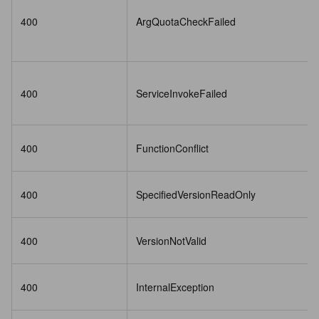
400
ArgQuotaCheckFailed
400
ServiceInvokeFailed
400
FunctionConflict
400
SpecifiedVersionReadOnly
400
VersionNotValid
400
InternalException