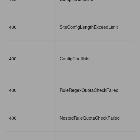
400
SiteConfigLengthExceedLimit
400
ConfigConflicts
400
RuleRegexQuotaCheckFailed
400
NestedRuleQuotaCheckFailed