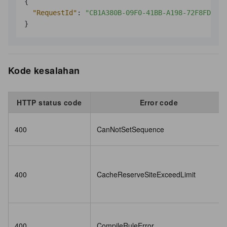
{
"RequestId"
:
"CB1A380B-09F0-41BB-A198-72F8FD6DA2
}
Kode kesalahan
HTTP status code
Error code
400
CanNotSetSequence
400
CacheReserveSiteExceedLimit
400
CompileRuleError