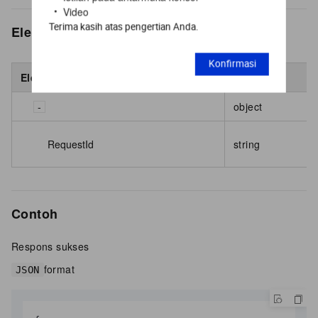
Video
Terima kasih atas pengertian Anda.
Elemen respons
Konfirmasi
Element
Type
object
RequestId
string
Contoh
Respons sukses
format
JSON