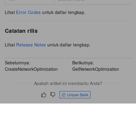
Lihat
Error Codes
untuk daftar lengkap.
Catatan rilis
Lihat
Release Notes
untuk daftar lengkap.
Sebelumnya:
Berikutnya:
CreateNetworkOptimization
GetNetworkOptimization
Apakah artikel ini membantu Anda?
Umpan Balik