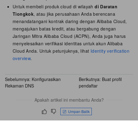
Untuk membeli produk cloud di wilayah
di Daratan
Tiongkok
, atau jika perusahaan Anda berencana
menandatangani kontrak daring dengan Alibaba Cloud,
mengajukan batas kredit, atau bergabung dengan
Jaringan Mitra Alibaba Cloud (ACPN), Anda juga harus
menyelesaikan verifikasi identitas untuk akun Alibaba
Cloud Anda. Untuk petunjuknya, lihat
Identity verification
overview
.
Sebelumnya:
Konfigurasikan
Berikutnya:
Buat profil
Rekaman DNS
pendaftar
Apakah artikel ini membantu Anda?
Umpan Balik