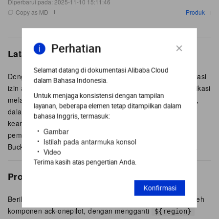
Diperbarui pada:
2025-11-10 15:11:46
Copy as MD
Produk
Perhatian
Latar Belakang
Selamat datang di dokumentasi Alibaba Cloud
Dengan konfigurasi default, Anda tidak perlu mengonfigurasi
dalam Bahasa Indonesia.
izin akses OSS secara khusus untuk menghubungkan aplikasi
Untuk menjaga konsistensi dengan tampilan
melalui asisten akses probe ARMS (ack-onepilot). Namun,
layanan, beberapa elemen tetap ditampilkan dalam
dalam beberapa skenario tertentu karena pertimbangan
bahasa Inggris, termasuk:
keamanan—misalnya jika Anda telah menerapkan
Gambar
pembatasan izin pada OSS—Anda perlu mengonfigurasi
Istilah pada antarmuka konsol
Bucket OSS yang digunakan oleh komponen ack-onepilot.
Video
Terima kasih atas pengertian Anda.
Prosedur
Konfirmasi
Berikan izin kepada sumber daya OSS yang digunakan oleh
komponen ack-onepilot, dengan mengganti
${region}