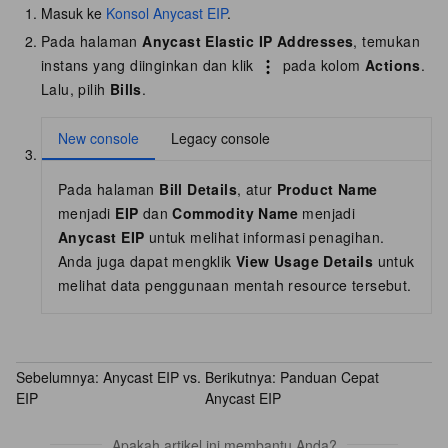
Masuk ke
Konsol Anycast EIP
.
Pada halaman
Anycast Elastic IP Addresses
, temukan
instans yang diinginkan dan klik
pada kolom
Actions
.
Lalu, pilih
Bills
.
New console
Legacy console
Pada halaman
Bill Details
, atur
Product Name
menjadi
EIP
dan
Commodity Name
menjadi
Anycast EIP
untuk melihat informasi penagihan.
Anda juga dapat mengklik
View Usage Details
untuk
melihat data penggunaan mentah resource tersebut.
Sebelumnya:
Anycast EIP vs.
Berikutnya:
Panduan Cepat
EIP
Anycast EIP
Apakah artikel ini membantu Anda?