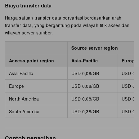
Biaya transfer data
Harga satuan transfer data bervariasi berdasarkan arah
transfer data, yang bergantung pada wilayah titik akses dan
wilayah server sumber.
Source server region
Access point region
Asia-Pacific
Europe
Asia-Pacific
USD 0,08/GB
USD 0,
Europe
USD 0,08/GB
USD 0,
North America
USD 0,08/GB
USD 0,
South America
USD 0,38/GB
USD 0,
Contoh penagihan