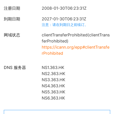
注册日期
2008-01-30T06:23:31Z
到期日期
2027-01-30T06:23:31Z
注意：请在到期日之前续订。
网域状态
clientTransferProhibited(clientTrans
ferProhibited)
https://icann.org/epp#clientTransfe
rProhibited
DNS 服务器
NS1.363.HK
NS2.363.HK
NS3.363.HK
NS4.363.HK
NS5.363.HK
NS6.363.HK