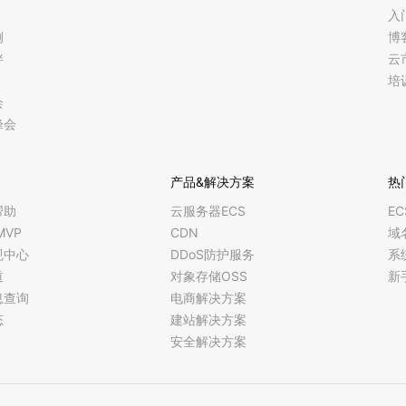
入
例
博
伴
云
培
会
峰会
产品&解决方案
热
帮助
云服务器ECS
E
MVP
CDN
域
规中心
DDoS防护服务
系
道
对象存储OSS
新
息查询
电商解决方案
态
建站解决方案
安全解决方案