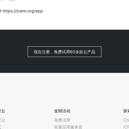
t https://icann.org/epp
现在注册，免费试用80余款云产品
里云
促销活动
探
里云
免费试用
Ch
式
轻量应用服务器
I