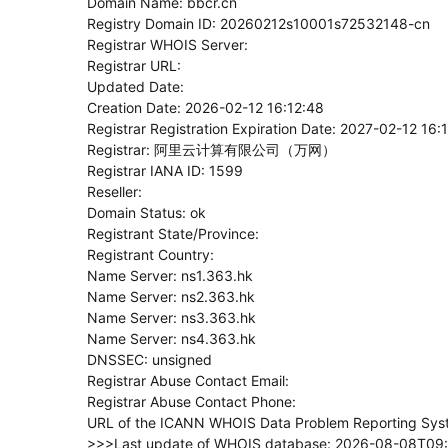
Domain Name: bbcr.cn
Registry Domain ID: 20260212s10001s72532148-cn
Registrar WHOIS Server:
Registrar URL:
Updated Date:
Creation Date: 2026-02-12 16:12:48
Registrar Registration Expiration Date: 2027-02-12 16:
Registrar: 阿里云计算有限公司（万网）
Registrar IANA ID: 1599
Reseller:
Domain Status: ok
Registrant State/Province:
Registrant Country:
Name Server: ns1.363.hk
Name Server: ns2.363.hk
Name Server: ns3.363.hk
Name Server: ns4.363.hk
DNSSEC: unsigned
Registrar Abuse Contact Email:
Registrar Abuse Contact Phone:
URL of the ICANN WHOIS Data Problem Reporting System
>>>Last update of WHOIS database: 2026-08-08T09