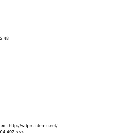
12:48
: http://wdprs.internic.net/
:04:49Z <<<