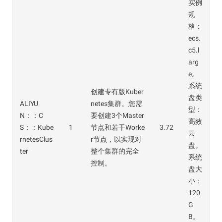
实例
规
格：
ecs.
c5.l
arg
e。
系统
创建专有版Kuber
盘类
ALIYU
netes集群。您需
型：
N：：C
要创建3个Master
高效
S：：Kube
1
节点和若干Worke
3.72
云
rnetesClus
r节点，以实现对
盘。
ter
整个集群的完全
系统
控制。
盘大
小：
120
G
B。