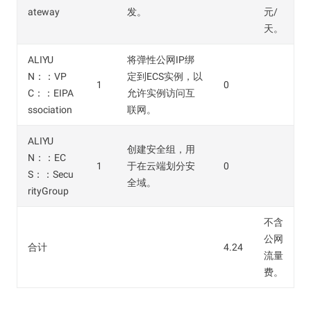
ateway
发。
元/
天。
ALIYU
将弹性公网IP绑
N：：VP
定到ECS实例，以
1
0
C：：EIPA
允许实例访问互
ssociation
联网。
ALIYU
创建安全组，用
N：：EC
1
于在云端划分安
0
S：：Secu
全域。
rityGroup
不含
公网
合计
4.24
流量
费。