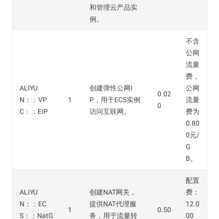
和管理云产品实
例。
不含
公网
流量
费，
ALIYU
创建弹性公网I
公网
0.02
N：：VP
1
P，用于ECS实例
流量
0
C：：EIP
访问互联网。
费为
0.80
0元/
G
B。
配置
ALIYU
创建NAT网关，
费：
N：：EC
提供NAT代理服
12.0
1
0.50
S：：NatG
务，用于流量转
00