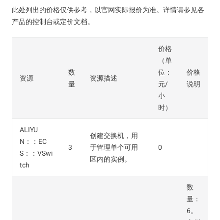
此处列出的价格仅供参考，以官网实际报价为准。详情请参见各
产品的控制台或定价文档。
价格
（单
数
位：
价格
资源
资源描述
量
元/
说明
小
时）
ALIYU
创建交换机，用
N：：EC
3
于管理单个可用
0
S：：VSwi
区内的实例。
tch
数
量：
6。