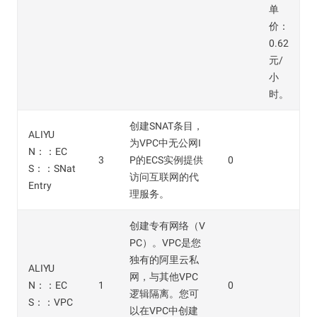
单
价：
0.62
元/
小
时。
创建SNAT条目，
ALIYU
为VPC中无公网I
N：：EC
3
P的ECS实例提供
0
S：：SNat
访问互联网的代
Entry
理服务。
创建专有网络（V
PC）。VPC是您
独有的阿里云私
ALIYU
网，与其他VPC
N：：EC
1
0
逻辑隔离。您可
S：：VPC
以在VPC中创建