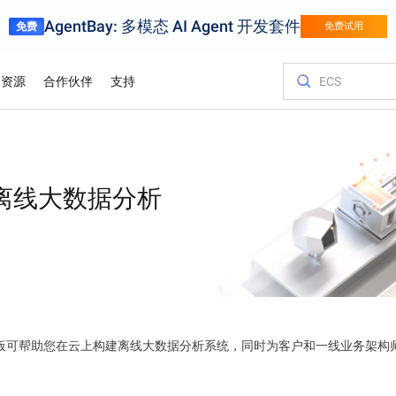
AgentBay: 多模态 AI Agent 开发套件
免费
免费试用
资源
合作伙伴
支持
金融服务
游戏
客户与洞察
优化您的成
培训与认证
查询合作伙
联系我们
百炼
试用视
挑战转化为竞争
用阿里云金融服务加快创新
针对页游、手游
弹性伸缩的游
服务与应用开发平台
Asia Accelerator
价格计算器
博客
阿里云云市场
合作伙伴支持计划
云服务器 ECS
案例研究
迁移上云，智
阿里云国际大
合作伙伴中心
联系我们
轻量应用服务
支持图片
离线大数据分析
体育
阿里云价值
规划、迁移和
轻松驾驭业界领先的AI模型，为您的AI之旅强力加速
借助阿里云在亚洲加速迈向成功
根据您的使用情况和需求，即时获取价格
前沿科技资讯及最新技术动态
探索阿里云合作伙伴和ISV提供的可随时部
为合作伙伴提供优先技术支持，配备专门
在任何地方托管网站并扩展企业工作负载
各行业客户的
高性能，低成
通过专家指导
迅速找到理想
提交反馈建议
以经济高效
供应链
用智能技术数字化体育赛事
估算
署的解决方案
的服务经理和问题快速处理通道
认证。
化体验实现精准
以智能、高效
业务出海
白皮书
容器服务 Kubernetes 版 ACK
分析师报告
促销中心
联系销售人员
弹性公网 IP
供应链
产品部署区域
架构。
供资源开放、市场
通过自动监控和备份，存储并管理您的业务数据
全球合作伙伴的优势
深度技术研究：探索阿里云技术的运作原
在托管的Kubernetes基础设施上运行并扩展容器化应用程序
了解全球顶尖
解锁阿里云最
咨询销售专家
独立管理公网
从初创企业到大
理与深层逻辑
里云
报价
HappyHorse-1.1-T2V
Qwen3.7-Ma
L证书）
信任中心
对象存储 OSS
域名与网站
飞跃
电影级创意生成，动态细节拉满
全能型智能体
奥运会
处，服务网络贴
安全可靠的连接
找最佳解决方案
携手共建安全、合规、具备弹性的云上环
在云端存储海量数据，并随时随地进行访问
多框架灵活部
境，守护企业信任与业务连续性
阿里云以AI云
Wan2.7-T2V
该模板可帮助您在云上构建离线大数据分析系统，同时为客户和一线业务架构
Qwen3-VL-P
高保真文生视频，15秒时长，高级运镜控
制
原生视觉语言