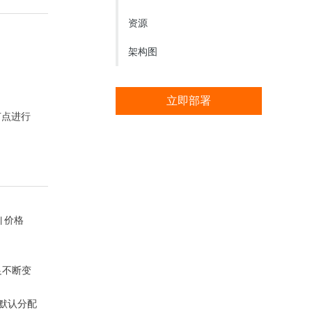
词
阿里云学院提供技术和业务
资源
培训计划
架构图
方案
立即部署
n
AI 节省计划
NEW
Hot
节点进行
ken Plan：一站式覆盖全模
限时特惠！按需定制，最高可享 47% 算力
的降本增效
成本优惠。
AI图片创作
，提升您的专业影视制作水准
全能创意套件，集文案撰写，图像生成与
海报设计于一体
 价格
满足不断变
| 默认分配