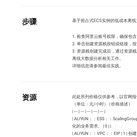
Wan2.7-I2V
电影级图生视频，富有情感
网络与CDN
安全与合规
击力
步骤
基于抢占式ECS实例的低成本离
安全
数据和分析
中间件
企业服务和应用程序
1. 检查阿里云账号权限，确保包含R
大模型原生应用
2. 单击创建资源栈按钮或链接，
数据库
数据迁移解决方案
Qoder
3. 资源栈创建完成后，通过资源栈
智能编码助手，支持企业专
离线大数据分析相关工作。
大数据计算
云原生
详细信息请参阅最佳实践。
通义灵码
媒体服务
混合云
AI编程助手，通过代码自动
话、多文件编辑和任务自动
企业服务与云通信
中小型企业解决方案
开发效率
资源
域名与网站
此处所列价格仅供参考，以官网报价为准
（单位：元/小时） | 价格描述 |
终端用户计算
| --- | --- | --- | --- | --- |
| ALIYUN：：ESS：：Scali
Serverless
化的业务需求。 | 0 | |
开发工具
| ALIYUN：：VPC：：EIP | 