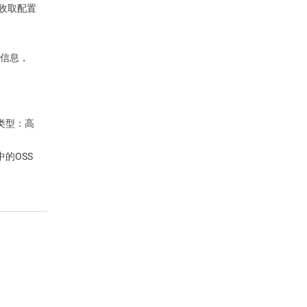
不收取配置
更多信息，
统盘类型：高
中的OSS