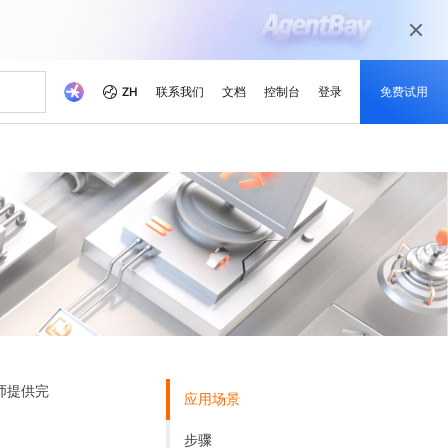
ZH
联系我们
文档
控制台
登录
免费试用
本
伴
媒体和娱乐
最新动态
开发者中心
成为伙伴
推荐方案
觉相关模型
等不同场景 根据业务需求
以数字化媒体旅程为当今的媒体市场准备
戏解决方案
就绪您的内容
省成本
学
器 SAS
理解，图片生成，视频生成
活动和网络研讨会
阿里云项目中心
合作伙伴网络
免费试用 80 + 产品，每个模
成功案例解读
本。
的培训，培养云技能并获得
的合作伙伴
，助力阿里云持续优化
的方式实时运行轻量级应用程序
快速访问即将举行与按需点播的活动
探索开发者基于阿里云平台构建的真实项
阿里云渠道合作伙伴、技术合作伙伴、
型获得 100 万令牌
目
MSP合作伙伴及其他合作伙伴计划的统一
、可靠的解决方案赋能您的
云产品快报
门户
随时了解最新的产品创新
阿里云开发者MVP
市场调查研究公司眼中的阿
新的优惠与促销产品
，获取定制化企业云上方案
IP以提高网络质量
了解最新创新动态
致敬那些引领、构建并激励阿里云社区的
x
Qwen3.7-Plus
新闻报道
开发者们
解锁最新的阿里云优惠和促
基座模型，支持长程推理和
原生多模态模型，支持百万级上下文窗口
亚洲 No.1 的域名注册商，注册量超 2000 万
阿里云官方新闻和媒体报道
销活动
署
和代理式AI编程
计算技术赋能奥运会
师提供完
应用场景
灵活扩展：从轻量级到企业
lus
Wan2.7-Image-Pro
云服务器
，空间推理，百万级上下文
交互式编辑，长文本渲染，精准遵循提示
步骤