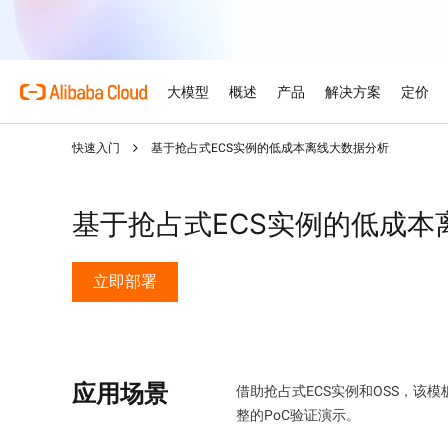
大模型
概述
产品
解决方案
定价
快速入门
基于抢占式ECS实例的低成本离线大数据分析
产品
为什么选择阿里云
特色产品
汽车
概述和工具
技术资源
云市场
支持和专业服务
大模型服务平台
借助AI将汽车行业的复杂
优势
关于阿里云
大模型服务平台百炼
产品定价选项
文档
面向ISV的AI联盟
专业服务
为企业打造的大模型
基于抢占式ECS实例的低成本
AI驱动的云技术
弹性定价策略，最大化释放
产品文档和常见问题
携手共建并发展AI解决方案
由专家提供的服务，助力您
零售
优化云上之旅
AI 零售解决方案，以个性
阿里云全球基础设施
云数据库 RDS
免费试用
架构中心
加速您的ISV业务增长
立即部署
模型
特色产品
行业解决方案
触达与高效转化
支持计划
探索阿里云全球数据中心和
免费试用80多款云产品。
设计可靠、安全、高效的云
阿里云为ISV合作伙伴提
准入及市场拓展支持
灵活支持每个发展阶段——
人工智能与机器学习
技术解决方案
Qwen3.8-Max
阿里云全球办事处
数字证书管理服务（原SS
智能解决方案搜索
型企业
赋能编码与专业办公的巨大
我们在全球4大洲设有办事
在您的网站与用户之间建立
由AI驱动，帮助您快速寻
计算
人工智能
身相伴
应用场景
Qwen-Image-3.0
借助抢占式ECS实例和OSS，
容器
网站
专业信息图，精美写实画质
整的PoC验证演示。
存储
网络