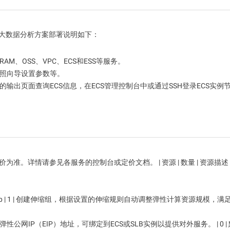
视频分析
Wan2.7-VideoEdit
层次与视觉冲
支持通过提示词进行局部与全局编辑
线大数据分析方案部署说明如下：
AM、OSS、VPC、ECS和ESS等服务。
大模型服务
大模型场景
按照向导设置参数等。
模型体验
AI Token Pla
的输出页面查询ECS信息，在ECS管理控制台中或通过SSH登录ECS实例
属部署
在线体验全尺寸、多种模态的模型效果
6美元/月起 To
态，实现真正
人工智能平台PAI
AI视频创作
补全、AI对
AI Native 的算法工程平台，一站式完成建
化等功能提升
模、训练、推理服务部署
借助万相2.6
大模型训练指导
。详情请参见各服务的控制台或定价文档。 | 资源 | 数量 | 资源描述 |
通过模型微调满足客户对Wan图生视频的
个性化需求
ngGroup | 1 | 创建伸缩组，根据设置的伸缩规则自动调整弹性计算资源规模，
1 | 创建弹性公网IP（EIP）地址，可绑定到ECS或SLB实例以提供对外服务。 | 0 