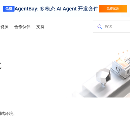
AgentBay: 多模态 AI Agent 开发套件
免费
免费试用
资源
合作伙伴
支持
金融服务
游戏
客户与洞察
优化您的成
培训与认证
查询合作伙
联系我们
百炼
试用视
挑战转化为竞争
用阿里云金融服务加快创新
针对页游、手游
弹性伸缩的游
服务与应用开发平台
Asia Accelerator
价格计算器
博客
阿里云云市场
合作伙伴支持计划
云服务器 ECS
案例研究
迁移上云，智
阿里云国际大
合作伙伴中心
联系我们
轻量应用服务
支持图片
境
体育
阿里云价值
规划、迁移和
轻松驾驭业界领先的AI模型，为您的AI之旅强力加速
借助阿里云在亚洲加速迈向成功
根据您的使用情况和需求，即时获取价格
前沿科技资讯及最新技术动态
探索阿里云合作伙伴和ISV提供的可随时部
为合作伙伴提供优先技术支持，配备专门
在任何地方托管网站并扩展企业工作负载
各行业客户的
高性能，低成
通过专家指导
迅速找到理想
提交反馈建议
以经济高效
供应链
用智能技术数字化体育赛事
估算
署的解决方案
的服务经理和问题快速处理通道
认证。
化体验实现精准
以智能、高效
业务出海
白皮书
容器服务 Kubernetes 版 ACK
分析师报告
促销中心
联系销售人员
弹性公网 IP
供应链
产品部署区域
架构。
供资源开放、市场
通过自动监控和备份，存储并管理您的业务数据
全球合作伙伴的优势
深度技术研究：探索阿里云技术的运作原
在托管的Kubernetes基础设施上运行并扩展容器化应用程序
了解全球顶尖
解锁阿里云最
咨询销售专家
独立管理公网
从初创企业到大
理与深层逻辑
里云
报价
HappyHorse-1.1-T2V
Qwen3.7-Ma
L证书）
信任中心
对象存储 OSS
域名与网站
飞跃
电影级创意生成，动态细节拉满
全能型智能体
奥运会
处，服务网络贴
安全可靠的连接
找最佳解决方案
携手共建安全、合规、具备弹性的云上环
在云端存储海量数据，并随时随地进行访问
多框架灵活部
境，守护企业信任与业务连续性
阿里云以AI云
Wan2.7-T2V
测试环境。
Qwen3-VL-P
高保真文生视频，15秒时长，高级运镜控
制
原生视觉语言