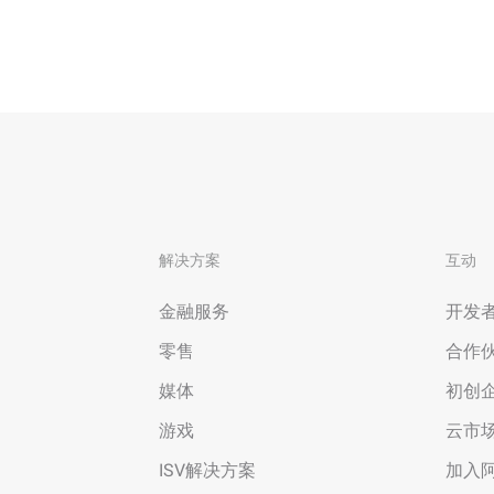
视频分析
Wan2.7-VideoEdit
层次与视觉冲
支持通过提示词进行局部与全局编辑
大模型服务
大模型场景
模型体验
AI Token Pla
属部署
在线体验全尺寸、多种模态的模型效果
6美元/月起 To
态，实现真正
人工智能平台PAI
解决方案
互动
AI视频创作
补全、AI对
AI Native 的算法工程平台，一站式完成建
化等功能提升
模、训练、推理服务部署
借助万相2.6
金融服务
开发
大模型训练指导
零售
合作
通过模型微调满足客户对Wan图生视频的
个性化需求
媒体
初创
游戏
云市
ISV解决方案
加入