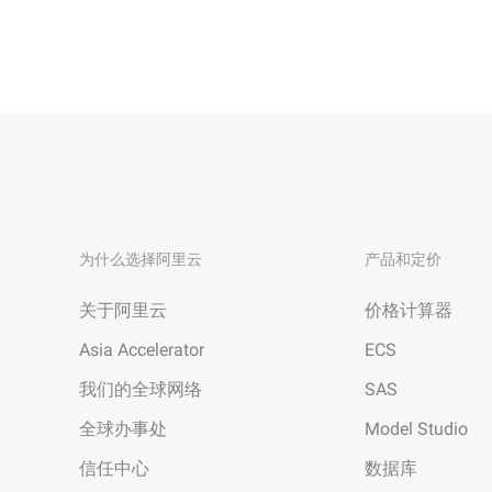
Wan2.7-I2V
电影级图生视频，富有情感
网络与CDN
安全与合规
击力
安全
数据和分析
中间件
企业服务和应用程序
大模型原生应用
数据库
数据迁移解决方案
Qoder
智能编码助手，支持企业专
大数据计算
云原生
通义灵码
媒体服务
混合云
为什么选择阿里云
产品和定价
AI编程助手，通过代码自动
话、多文件编辑和任务自动
企业服务与云通信
中小型企业解决方案
关于阿里云
价格计算器
开发效率
域名与网站
Asia Accelerator
ECS
我们的全球网络
SAS
终端用户计算
全球办事处
Model Studio
Serverless
信任中心
数据库
开发工具