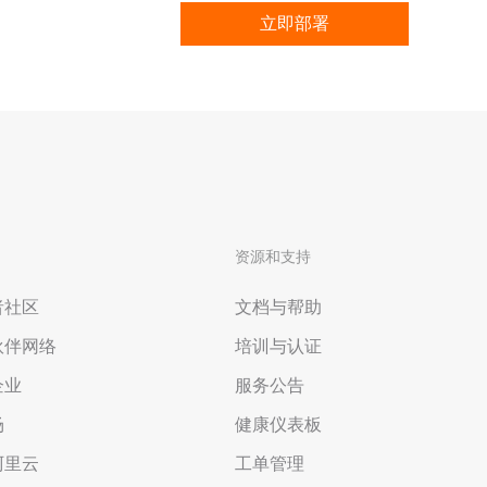
词
阿里云学院提供技术和业务
立即部署
培训计划
方案
n
AI 节省计划
NEW
Hot
ken Plan：一站式覆盖全模
限时特惠！按需定制，最高可享 47% 算力
的降本增效
成本优惠。
资源和支持
AI图片创作
，提升您的专业影视制作水准
全能创意套件，集文案撰写，图像生成与
者社区
文档与帮助
海报设计于一体
伙伴网络
培训与认证
企业
服务公告
场
健康仪表板
阿里云
工单管理