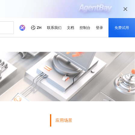
ZH
联系我们
文档
控制台
登录
免费试用
本
伴
媒体和娱乐
最新动态
开发者中心
成为伙伴
推荐方案
觉相关模型
等不同场景 根据业务需求
以数字化媒体旅程为当今的媒体市场准备
戏解决方案
就绪您的内容
省成本
学
器 SAS
理解，图片生成，视频生成
活动和网络研讨会
阿里云项目中心
合作伙伴网络
免费试用 80 + 产品，每个模
成功案例解读
本。
的培训，培养云技能并获得
的合作伙伴
，助力阿里云持续优化
的方式实时运行轻量级应用程序
快速访问即将举行与按需点播的活动
探索开发者基于阿里云平台构建的真实项
阿里云渠道合作伙伴、技术合作伙伴、
型获得 100 万令牌
目
MSP合作伙伴及其他合作伙伴计划的统一
、可靠的解决方案赋能您的
云产品快报
门户
随时了解最新的产品创新
阿里云开发者MVP
市场调查研究公司眼中的阿
新的优惠与促销产品
，获取定制化企业云上方案
IP以提高网络质量
了解最新创新动态
致敬那些引领、构建并激励阿里云社区的
x
Qwen3.7-Plus
新闻报道
开发者们
解锁最新的阿里云优惠和促
基座模型，支持长程推理和
原生多模态模型，支持百万级上下文窗口
亚洲 No.1 的域名注册商，注册量超 2000 万
阿里云官方新闻和媒体报道
销活动
署
和代理式AI编程
计算技术赋能奥运会
应用场景
灵活扩展：从轻量级到企业
lus
Wan2.7-Image-Pro
云服务器
，空间推理，百万级上下文
交互式编辑，长文本渲染，精准遵循提示