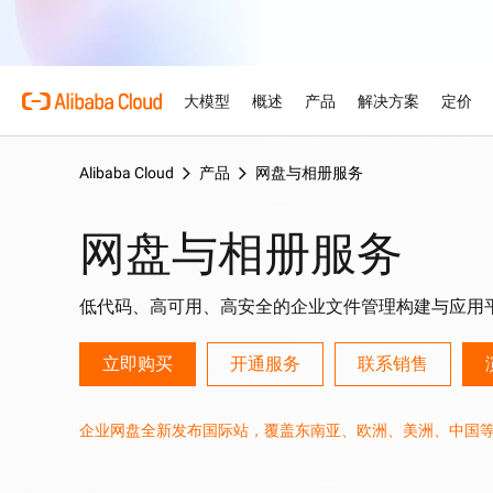
大模型
概述
产品
解决方案
定价
Alibaba Cloud
产品
网盘与相册服务
产品
为什么选择阿里云
特色产品
汽车
概述和工具
技术资源
云市场
支持和专业服务
大模型服务平台
借助AI将汽车行业的复杂
网盘与相册服务
优势
关于阿里云
大模型服务平台百炼
产品定价选项
文档
面向ISV的AI联盟
专业服务
为企业打造的大模型
AI驱动的云技术
弹性定价策略，最大化释放
产品文档和常见问题
携手共建并发展AI解决方案
由专家提供的服务，助力您
零售
优化云上之旅
AI 零售解决方案，以个性
阿里云全球基础设施
云数据库 RDS
免费试用
架构中心
加速您的ISV业务增长
低代码、高可用、高安全的企业文件管理构建与应用
模型
特色产品
行业解决方案
触达与高效转化
支持计划
探索阿里云全球数据中心和
免费试用80多款云产品。
设计可靠、安全、高效的云
阿里云为ISV合作伙伴提
准入及市场拓展支持
灵活支持每个发展阶段——
人工智能与机器学习
技术解决方案
Qwen3.8-Max
立即购买
开通服务
联系销售
阿里云全球办事处
数字证书管理服务（原SS
智能解决方案搜索
型企业
赋能编码与专业办公的巨大
我们在全球4大洲设有办事
在您的网站与用户之间建立
由AI驱动，帮助您快速寻
计算
人工智能
身相伴
Qwen-Image-3.0
企业网盘全新发布国际站，覆盖东南亚、欧洲、美洲、中国
容器
网站
专业信息图，精美写实画质
存储
网络