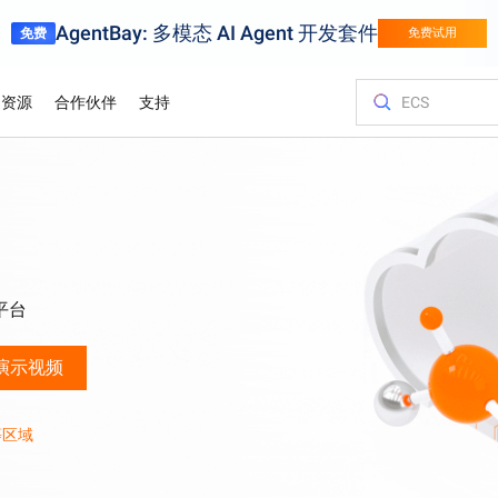
AgentBay: 多模态 AI Agent 开发套件
免费
免费试用
资源
合作伙伴
支持
金融服务
游戏
客户与洞察
优化您的成
培训与认证
查询合作伙
联系我们
百炼
试用视
挑战转化为竞争
用阿里云金融服务加快创新
针对页游、手游
弹性伸缩的游
服务与应用开发平台
Asia Accelerator
价格计算器
博客
阿里云云市场
合作伙伴支持计划
云服务器 ECS
案例研究
迁移上云，智
阿里云国际大
合作伙伴中心
联系我们
轻量应用服务
支持图片
体育
阿里云价值
规划、迁移和
轻松驾驭业界领先的AI模型，为您的AI之旅强力加速
借助阿里云在亚洲加速迈向成功
根据您的使用情况和需求，即时获取价格
前沿科技资讯及最新技术动态
探索阿里云合作伙伴和ISV提供的可随时部
为合作伙伴提供优先技术支持，配备专门
在任何地方托管网站并扩展企业工作负载
各行业客户的
高性能，低成
通过专家指导
迅速找到理想
提交反馈建议
以经济高效
供应链
用智能技术数字化体育赛事
估算
署的解决方案
的服务经理和问题快速处理通道
认证。
化体验实现精准
以智能、高效
业务出海
白皮书
容器服务 Kubernetes 版 ACK
分析师报告
促销中心
联系销售人员
弹性公网 IP
平台
供应链
产品部署区域
架构。
供资源开放、市场
通过自动监控和备份，存储并管理您的业务数据
全球合作伙伴的优势
深度技术研究：探索阿里云技术的运作原
在托管的Kubernetes基础设施上运行并扩展容器化应用程序
了解全球顶尖
解锁阿里云最
咨询销售专家
独立管理公网
从初创企业到大
理与深层逻辑
里云
报价
HappyHorse-1.1-T2V
Qwen3.7-M
演示视频
L证书）
信任中心
对象存储 OSS
域名与网站
飞跃
电影级创意生成，动态细节拉满
全能型智能体
奥运会
处，服务网络贴
安全可靠的连接
找最佳解决方案
携手共建安全、合规、具备弹性的云上环
在云端存储海量数据，并随时随地进行访问
多框架灵活部
境，守护企业信任与业务连续性
阿里云以AI云
Wan2.7-T2V
等区域
Qwen3-VL-P
高保真文生视频，15秒时长，高级运镜控
制
原生视觉语言