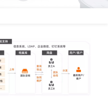
词
阿里云学院提供技术和业务
培训计划
方案
n
AI 节省计划
NEW
Hot
ken Plan：一站式覆盖全模
限时特惠！按需定制，最高可享 47% 算力
的降本增效
成本优惠。
AI图片创作
，提升您的专业影视制作水准
全能创意套件，集文案撰写，图像生成与
海报设计于一体