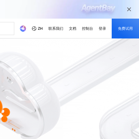
ZH
联系我们
文档
控制台
登录
免费试用
本
伴
媒体和娱乐
最新动态
开发者中心
成为伙伴
推荐方案
觉相关模型
等不同场景 根据业务需求
以数字化媒体旅程为当今的媒体市场准备
戏解决方案
就绪您的内容
省成本
学
器 SAS
理解，图片生成，视频生成
活动和网络研讨会
阿里云项目中心
合作伙伴网络
免费试用 80 + 产品，每个模
成功案例解读
本。
的培训，培养云技能并获得
的合作伙伴
，助力阿里云持续优化
的方式实时运行轻量级应用程序
快速访问即将举行与按需点播的活动
探索开发者基于阿里云平台构建的真实项
阿里云渠道合作伙伴、技术合作伙伴、
型获得 100 万令牌
目
MSP合作伙伴及其他合作伙伴计划的统一
、可靠的解决方案赋能您的
云产品快报
门户
随时了解最新的产品创新
阿里云开发者MVP
市场调查研究公司眼中的阿
新的优惠与促销产品
，获取定制化企业云上方案
IP以提高网络质量
了解最新创新动态
致敬那些引领、构建并激励阿里云社区的
ax
Qwen3.7-Plus
新闻报道
开发者们
解锁最新的阿里云优惠和促
基座模型，支持长程推理和
原生多模态模型，支持百万级上下文窗口
亚洲 No.1 的域名注册商，注册量超 2000 万
阿里云官方新闻和媒体报道
销活动
署
和代理式AI编程
计算技术赋能奥运会
灵活扩展：从轻量级到企业
lus
Wan2.7-Image-Pro
云服务器
，空间推理，百万级上下文
交互式编辑，长文本渲染，精准遵循提示