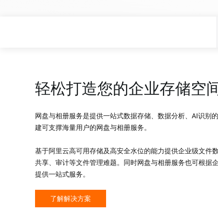
Wan2.7-I2V
电影级图生视频，富有情感
网络与CDN
安全与合规
击力
安全
数据和分析
中间件
企业服务和应用程序
大模型原生应用
数据库
数据迁移解决方案
Qoder
轻松打造您的企业存储空
智能编码助手，支持企业专
大数据计算
云原生
通义灵码
媒体服务
混合云
网盘与相册服务是提供一站式数据存储、数据分析、AI识别
AI编程助手，通过代码自动
建可支撑海量用户的网盘与相册服务。
话、多文件编辑和任务自动
企业服务与云通信
中小型企业解决方案
开发效率
基于阿里云高可用存储及高安全水位的能力提供企业级文件
域名与网站
共享、审计等文件管理难题。同时网盘与相册服务也可根据
终端用户计算
提供一站式服务。
Serverless
了解解决方案
开发工具