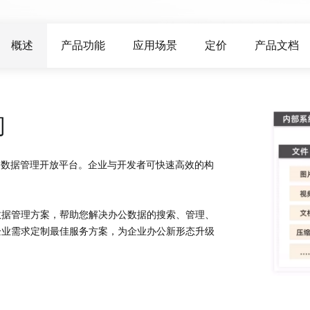
视频分析
Wan2.7-VideoEdit
层次与视觉冲
支持通过提示词进行局部与全局编辑
概述
产品功能
应用场景
定价
产品文档
大模型服务
大模型场景
模型体验
AI Token Pla
间
属部署
在线体验全尺寸、多种模态的模型效果
6美元/月起 To
态，实现真正
人工智能平台PAI
的数据管理开放平台。企业与开发者可快速高效的构
AI视频创作
补全、AI对
AI Native 的算法工程平台，一站式完成建
化等功能提升
模、训练、推理服务部署
借助万相2.6
大模型训练指导
数据管理方案，帮助您解决办公数据的搜索、管理、
通过模型微调满足客户对Wan图生视频的
企业需求定制最佳服务方案，为企业办公新形态升级
个性化需求