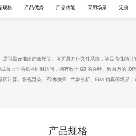
视频分析
Wan2.7-VideoEdit
品规格
产品优势
产品功能
应用场景
定价
层次与视觉冲
支持通过提示词进行局部与全局编辑
大模型服务
大模型场景
模型体验
AI Token Pla
属部署
在线体验全尺寸、多种模态的模型效果
6美元/月起 To
ile Storage）是阿里云推出的全托管、可扩展并行文件系统，满足高性
态，实现真正
持成百上千的机器同时访问，拥有数十 GB 的吞吐、数百万的 I
人工智能平台PAI
AI视频创作
补全、AI对
AI Native 的算法工程平台，一站式完成建
驶、基因计算、影视渲染、石油勘探、气象分析、EDA 仿真等场景，
化等功能提升
模、训练、推理服务部署
借助万相2.6
大模型训练指导
通过模型微调满足客户对Wan图生视频的
个性化需求
产品规格