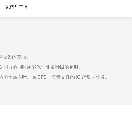
词
阿里云学院提供技术和业务
文档与工具
培训计划
方案
n
AI 节省计划
NEW
Hot
ken Plan：一站式覆盖全模
限时特惠！按需定制，最高可享 47% 算力
能计算场景的需求。
的降本增效
成本优惠。
OPS 能力的同时还能保证亚毫秒级的延时。
AI图片创作
适用于高吞吐、高IOPS，海量文件的 IO 密集型业务。
，提升您的专业影视制作水准
全能创意套件，集文案撰写，图像生成与
海报设计于一体