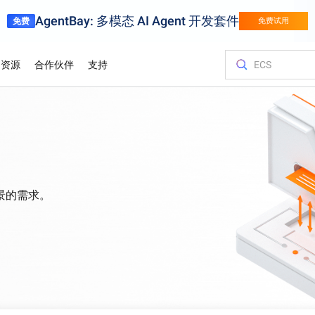
AgentBay: 多模态 AI Agent 开发套件
免费
免费试用
资源
合作伙伴
支持
金融服务
游戏
客户与洞察
优化您的成
培训与认证
查询合作伙
联系我们
百炼
试用视
挑战转化为竞争
用阿里云金融服务加快创新
针对页游、手游
弹性伸缩的游
服务与应用开发平台
Asia Accelerator
价格计算器
博客
阿里云云市场
合作伙伴支持计划
云服务器 ECS
案例研究
迁移上云，智
阿里云国际大
合作伙伴中心
联系我们
轻量应用服务
支持图片
体育
阿里云价值
规划、迁移和
轻松驾驭业界领先的AI模型，为您的AI之旅强力加速
借助阿里云在亚洲加速迈向成功
根据您的使用情况和需求，即时获取价格
前沿科技资讯及最新技术动态
探索阿里云合作伙伴和ISV提供的可随时部
为合作伙伴提供优先技术支持，配备专门
在任何地方托管网站并扩展企业工作负载
各行业客户的
高性能，低成
通过专家指导
迅速找到理想
提交反馈建议
以经济高效
供应链
用智能技术数字化体育赛事
估算
署的解决方案
的服务经理和问题快速处理通道
认证。
化体验实现精准
以智能、高效
景的需求。
业务出海
白皮书
容器服务 Kubernetes 版 ACK
分析师报告
促销中心
联系销售人员
弹性公网 IP
供应链
产品部署区域
架构。
供资源开放、市场
通过自动监控和备份，存储并管理您的业务数据
全球合作伙伴的优势
深度技术研究：探索阿里云技术的运作原
在托管的Kubernetes基础设施上运行并扩展容器化应用程序
了解全球顶尖
解锁阿里云最
咨询销售专家
独立管理公网
从初创企业到大
理与深层逻辑
里云
报价
HappyHorse-1.1-T2V
Qwen3.7-Ma
L证书）
信任中心
对象存储 OSS
域名与网站
飞跃
电影级创意生成，动态细节拉满
全能型智能体
奥运会
处，服务网络贴
安全可靠的连接
找最佳解决方案
携手共建安全、合规、具备弹性的云上环
在云端存储海量数据，并随时随地进行访问
多框架灵活部
境，守护企业信任与业务连续性
阿里云以AI云
Wan2.7-T2V
Qwen3-VL-P
高保真文生视频，15秒时长，高级运镜控
制
原生视觉语言