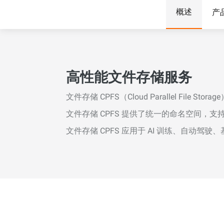
Wan2.7-I2V
概述
产
电影级图生视频，富有情感
网络与CDN
安全与合规
击力
安全
数据和分析
中间件
企业服务和应用程序
大模型原生应用
高性能文件存储服务
数据库
数据迁移解决方案
Qoder
智能编码助手，支持企业专
文件存储 CPFS（Cloud Parallel F
大数据计算
云原生
文件存储 CPFS 提供了统一的命名空间，支
通义灵码
媒体服务
混合云
AI编程助手，通过代码自动
文件存储 CPFS 应用于 AI 训练、自动驾
话、多文件编辑和任务自动
企业服务与云通信
中小型企业解决方案
开发效率
域名与网站
终端用户计算
Serverless
开发工具