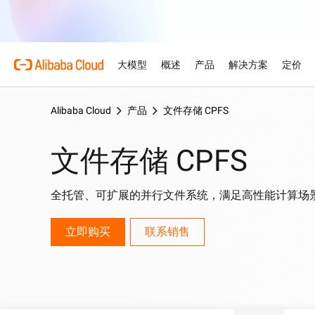
大模型
概述
产品
解决方案
定价
Alibaba Cloud
产品
文件存储 CPFS
产品
为什么选择阿里云
特色产品
汽车
概述和工具
技术资源
云市场
支持和专业服务
大模型服务平台
借助AI将汽车行业的复杂
文件存储 CPFS
优势
关于阿里云
大模型服务平台百炼
产品定价选项
文档
面向ISV的AI联盟
专业服务
为企业打造的大模型
AI驱动的云技术
弹性定价策略，最大化释放
产品文档和常见问题
携手共建并发展AI解决方案
由专家提供的服务，助力您
零售
优化云上之旅
AI 零售解决方案，以个性
全托管、可扩展的并行文件系统，满足高性能计算场
阿里云全球基础设施
云数据库 RDS
免费试用
架构中心
加速您的ISV业务增长
模型
特色产品
行业解决方案
触达与高效转化
支持计划
探索阿里云全球数据中心和
免费试用80多款云产品。
设计可靠、安全、高效的云
阿里云为ISV合作伙伴提
准入及市场拓展支持
灵活支持每个发展阶段——
人工智能与机器学习
技术解决方案
Qwen3.8-Max
立即购买
联系销售
阿里云全球办事处
数字证书管理服务（原SS
智能解决方案搜索
型企业
赋能编码与专业办公的巨大
我们在全球4大洲设有办事
在您的网站与用户之间建立
由AI驱动，帮助您快速寻
计算
人工智能
身相伴
Qwen-Image-3.0
容器
网站
专业信息图，精美写实画质
存储
网络