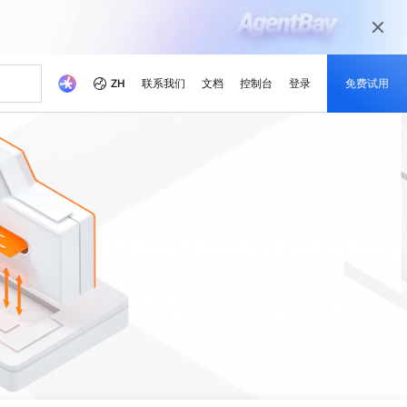
ZH
联系我们
文档
控制台
登录
免费试用
本
伴
媒体和娱乐
最新动态
开发者中心
成为伙伴
推荐方案
觉相关模型
等不同场景 根据业务需求
以数字化媒体旅程为当今的媒体市场准备
戏解决方案
就绪您的内容
省成本
学
器 SAS
理解，图片生成，视频生成
活动和网络研讨会
阿里云项目中心
合作伙伴网络
免费试用 80 + 产品，每个模
成功案例解读
本。
的培训，培养云技能并获得
的合作伙伴
，助力阿里云持续优化
的方式实时运行轻量级应用程序
快速访问即将举行与按需点播的活动
探索开发者基于阿里云平台构建的真实项
阿里云渠道合作伙伴、技术合作伙伴、
型获得 100 万令牌
目
MSP合作伙伴及其他合作伙伴计划的统一
、可靠的解决方案赋能您的
云产品快报
门户
随时了解最新的产品创新
阿里云开发者MVP
市场调查研究公司眼中的阿
新的优惠与促销产品
，获取定制化企业云上方案
IP以提高网络质量
了解最新创新动态
致敬那些引领、构建并激励阿里云社区的
x
Qwen3.7-Plus
新闻报道
开发者们
解锁最新的阿里云优惠和促
基座模型，支持长程推理和
原生多模态模型，支持百万级上下文窗口
亚洲 No.1 的域名注册商，注册量超 2000 万
阿里云官方新闻和媒体报道
销活动
署
和代理式AI编程
计算技术赋能奥运会
灵活扩展：从轻量级到企业
lus
Wan2.7-Image-Pro
云服务器
，空间推理，百万级上下文
交互式编辑，长文本渲染，精准遵循提示