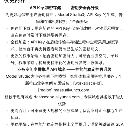
变更内容
API Key 加密存储 —— 密钥安全再升级
为更好地保护用户密钥资产，Model Studio对 API Key 的生成、传
输和存储机制进行了全面升级：
创建即下载：用户新建的 API Key 仅在创建时一次性展示明文，
请在创建时及时下载并妥善保存。
全程加密：API Key 在后续传输与存储过程中全程采用加密形
式，控制台不再支持查看与复制已生成的密钥明文。
更强的权限治理：配合密钥加密能力，可结合业务空间、子账
号、权限策略，构建更精细化的密钥分发与回收体系。
 业务空间专属推理 API 域名 —— 性能与稳定性再升级
Model Studio为业务空间下的模型、智能体和应用等推理服务，全
新推出业务空间专属域名：[workspace-id].
[region].maas.aliyuncs.com 
相较于现有域名 dashscope.aliyuncs.com，专属域名具备以下能力
优势：
更高吞吐：可承载更大规模的业务流量，从容应对企业核心生产
负载。
更稳更快：在性能与稳定性指标上全面提升，满足关键链路 SLA 